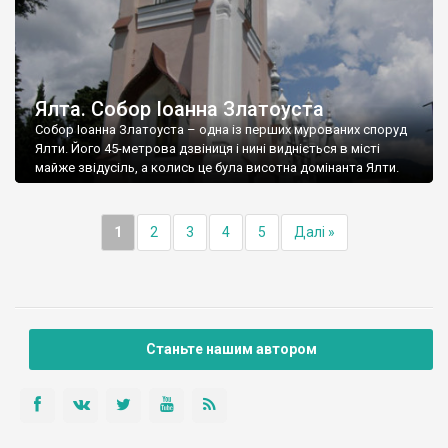
Ялта. Собор Іоанна Златоуста
Собор Іоанна Златоуста – одна із перших мурованих споруд
Ялти. Його 45-метрова дзвіниця і нині видніється в місті
майже звідусіль, а колись це була висотна домінанта Ялти.
1
2
3
4
5
Далі »
Станьте нашим автором