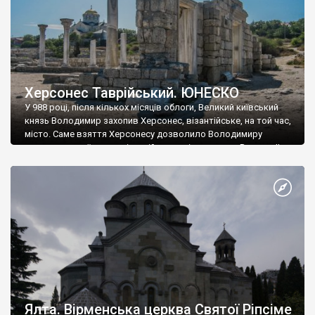
Херсонес Таврійський. ЮНЕСКО
У 988 році, після кількох місяців облоги, Великий київський
князь Володимир захопив Херсонес, візантійське, на той час,
місто. Саме взяття Херсонесу дозволило Володимиру
диктувати свої умови візантійському імператору Василю ІІ, та
одружитися з його дочкою Ганною. Цього ж року, в
Херсонесі Володимир-язичник, став Василем-християнином.
А потім було Хрещення Русі. На честь Херсонесу Таврійського
названо місто […]
Ялта. Вірменська церква Святої Ріпсіме