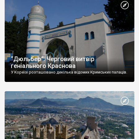
“Дюльбер”. Черговий витвір
геніального Краснова
У Кореїзі розташовано декілька відомих Кримських палаців.