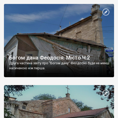
Богом дана Феодосія. Місто Ч.2
Друга частина звіту про "Богом дану" Феодосію буде не менш
насиченою ніж перша.