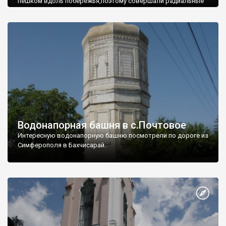
пешком вдоль побережья,поэтому совершали радиальные
вылазки из Оленевки.
Водонапорная башня в с.Почтовое
Интересную водонапорную башню посмотрели по дороге из
Симферополя в Бахчисарай.