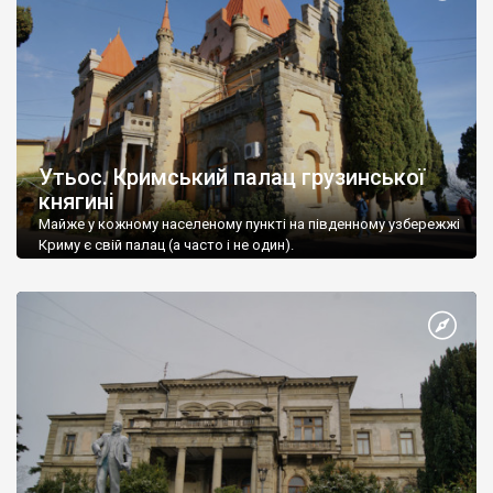
Утьос. Кримський палац грузинської
княгині
Майже у кожному населеному пункті на південному узбережжі
Криму є свій палац (а часто і не один).