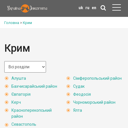
uk
ru
en
Головна
>
Крим
Крим
Алушта
Сімферопольський район
Бахчисарайський район
Судак
Євпаторія
Феодосія
Керч
Чорноморський район
Красноперекопський
Ялта
район
Севастополь