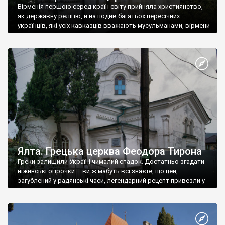
Вірменія першою серед країн світу прийняла християнство,
як державну релігію, й на подив багатьох пересічних
українців, які усіх кавказців вважають мусульманами, вірмени
є відданими вірянами Христа
Ялта. Грецька церква Феодора Тирона
Греки залишили Україні чималий спадок. Достатньо згадати
ніжинські огірочки – ви ж мабуть всі знаєте, що цей,
загублений у радянські часи, легендарний рецепт привезли у
Ніжин греки?