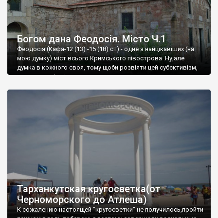
Богом дана Феодосія. Місто Ч.1
Феодосія (Кафа-12 (13) -15 (18) ст) - одне з найцікавіших (на
мою думку) міст всього Кримського півострова .Ну,але
думка в кожного своя, тому щоби розвіяти цей субєктивізм,
запрошую відвідати це
Тарханкутская кругосветка(от
Черноморского до Атлеша)
К сожалению настоящей "кругосветки" не получилось,пройти