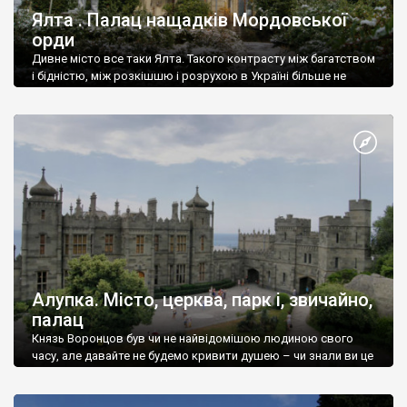
Ялта . Палац нащадків Мордовської
орди
Дивне місто все таки Ялта. Такого контрасту між багатством
і бідністю, між розкішшю і розрухою в Україні більше не
знайдеш.
Алупка. Місто, церква, парк і, звичайно,
палац
Князь Воронцов був чи не найвідомішою людиною свого
часу, але давайте не будемо кривити душею – чи знали ви це
прізвище до відвідин Алупки? Мабуть все таки ні.