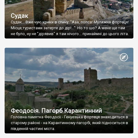
Судак
Судак... Вже чую крики в спину: "Ааа, попса! Муляжна фортеця!
Місце,туристами затерте до дір!..." Но то шо? А мене ще там
не було, ну не "дірявив" я там нічого... принаймні до цього літа.
Феодосія. Пагорб Карантинний
Головна памятка Феодосії - Генуезька фортеця знаходиться в
старому районі - на Карантинному пагорбі, який підноситься в
південній частині міста.