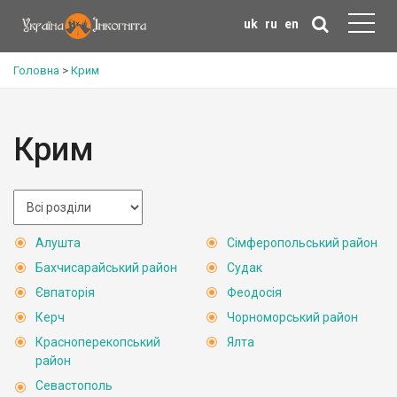
uk
ru
en
Головна
>
Крим
Крим
Алушта
Сімферопольський район
Бахчисарайський район
Судак
Євпаторія
Феодосія
Керч
Чорноморський район
Красноперекопський
Ялта
район
Севастополь