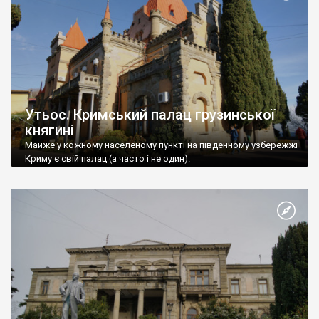
Утьос. Кримський палац грузинської
княгині
Майже у кожному населеному пункті на південному узбережжі
Криму є свій палац (а часто і не один).