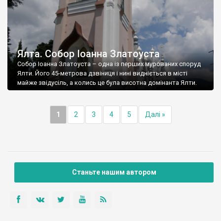
Ялта. Собор Іоанна Златоуста
Собор Іоанна Златоуста – одна із перших мурованих споруд
Ялти. Його 45-метрова дзвіниця і нині видніється в місті
майже звідусіль, а колись це була висотна домінанта Ялти.
1
2
3
4
5
Далі »
Станьте нашим автором