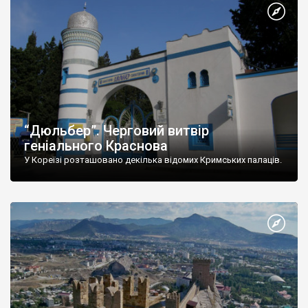
“Дюльбер”. Черговий витвір
геніального Краснова
У Кореїзі розташовано декілька відомих Кримських палаців.