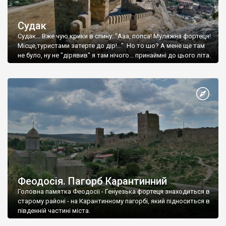
Судак
Судак... Вже чую крики в спину: "Ааа, попса! Муляжна фортеця!
Місце,туристами затерте до дір!..." Но то шо? А мене ще там
не було, ну не "дірявив" я там нічого... принаймні до цього літа.
Феодосія. Пагорб Карантинний
Головна памятка Феодосії - Генуезька фортеця знаходиться в
старому районі - на Карантинному пагорбі, який підноситься в
південній частині міста.