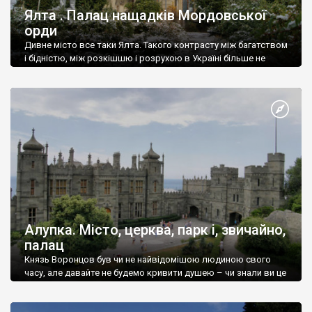
Ялта . Палац нащадків Мордовської
орди
Дивне місто все таки Ялта. Такого контрасту між багатством
і бідністю, між розкішшю і розрухою в Україні більше не
знайдеш.
Алупка. Місто, церква, парк і, звичайно,
палац
Князь Воронцов був чи не найвідомішою людиною свого
часу, але давайте не будемо кривити душею – чи знали ви це
прізвище до відвідин Алупки? Мабуть все таки ні.