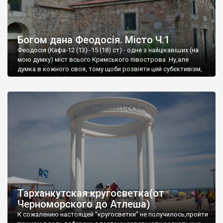
Богом дана Феодосія. Місто Ч.1
Феодосія (Кафа-12 (13) -15 (18) ст) - одне з найцікавіших (на
мою думку) міст всього Кримського півострова .Ну,але
думка в кожного своя, тому щоби розвіяти цей субєктивізм,
запрошую відвідати це
Тарханкутская кругосветка(от
Черноморского до Атлеша)
К сожалению настоящей "кругосветки" не получилось,пройти