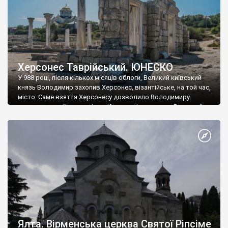
Херсонес Таврійський. ЮНЕСКО
У 988 році, після кількох місяців облоги, Великий київський
князь Володимир захопив Херсонес, візантійське, на той час,
місто. Саме взяття Херсонесу дозволило Володимиру
диктувати свої умови візантійському імператору Василю ІІ, та
одружитися з його дочкою Ганною. Цього ж року, в
Херсонесі Володимир-язичник, став Василем-християнином.
А потім було Хрещення Русі. На честь Херсонесу Таврійського
названо місто […]
Ялта. Вірменська церква Святої Ріпсіме