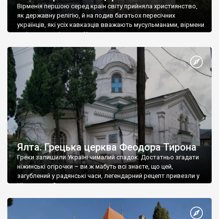
Вірменія першою серед країн світу прийняла християнство,
як державну релігію, й на подив багатьох пересічних
українців, які усіх кавказців вважають мусульманами, вірмени
є відданими вірянами Христа
Ялта. Грецька церква Феодора Тирона
Греки залишили Україні чималий спадок. Достатньо згадати
ніжинські огірочки – ви ж мабуть всі знаєте, що цей,
загублений у радянські часи, легендарний рецепт привезли у
Ніжин греки?