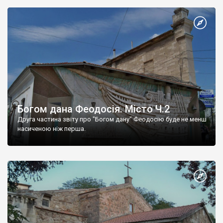
Богом дана Феодосія. Місто Ч.2
Друга частина звіту про "Богом дану" Феодосію буде не менш
насиченою ніж перша.