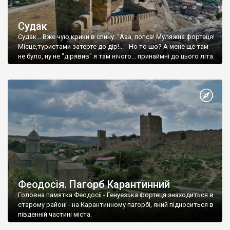
Судак
Судак... Вже чую крики в спину: "Ааа, попса! Муляжна фортеця!
Місце,туристами затерте до дір!..." Но то шо? А мене ще там
не було, ну не "дірявив" я там нічого... принаймні до цього літа.
Феодосія. Пагорб Карантинний
Головна памятка Феодосії - Генуезька фортеця знаходиться в
старому районі - на Карантинному пагорбі, який підноситься в
південній частині міста.