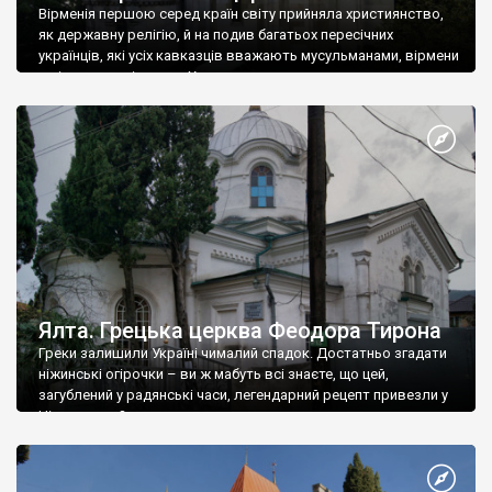
Вірменія першою серед країн світу прийняла християнство,
як державну релігію, й на подив багатьох пересічних
українців, які усіх кавказців вважають мусульманами, вірмени
є відданими вірянами Христа
Ялта. Грецька церква Феодора Тирона
Греки залишили Україні чималий спадок. Достатньо згадати
ніжинські огірочки – ви ж мабуть всі знаєте, що цей,
загублений у радянські часи, легендарний рецепт привезли у
Ніжин греки?