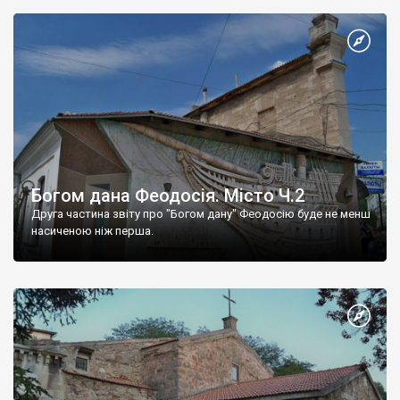
Богом дана Феодосія. Місто Ч.2
Друга частина звіту про "Богом дану" Феодосію буде не менш
насиченою ніж перша.