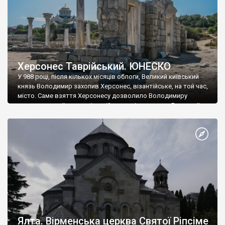
Херсонес Таврійський. ЮНЕСКО
У 988 році, після кількох місяців облоги, Великий київський
князь Володимир захопив Херсонес, візантійське, на той час,
місто. Саме взяття Херсонесу дозволило Володимиру
диктувати свої умови візантійському імператору Василю ІІ, та
одружитися з його дочкою Ганною. Цього ж року, в
Херсонесі Володимир-язичник, став Василем-християнином.
А потім було Хрещення Русі. На честь Херсонесу Таврійського
названо місто […]
Ялта. Вірменська церква Святої Ріпсіме