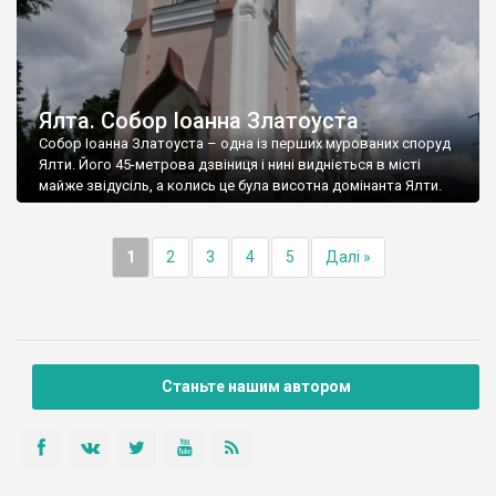
Ялта. Собор Іоанна Златоуста
Собор Іоанна Златоуста – одна із перших мурованих споруд
Ялти. Його 45-метрова дзвіниця і нині видніється в місті
майже звідусіль, а колись це була висотна домінанта Ялти.
1
2
3
4
5
Далі »
Станьте нашим автором