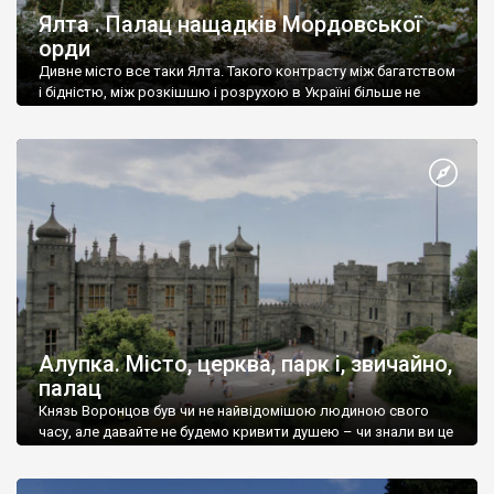
Ялта . Палац нащадків Мордовської
орди
Дивне місто все таки Ялта. Такого контрасту між багатством
і бідністю, між розкішшю і розрухою в Україні більше не
знайдеш.
Алупка. Місто, церква, парк і, звичайно,
палац
Князь Воронцов був чи не найвідомішою людиною свого
часу, але давайте не будемо кривити душею – чи знали ви це
прізвище до відвідин Алупки? Мабуть все таки ні.