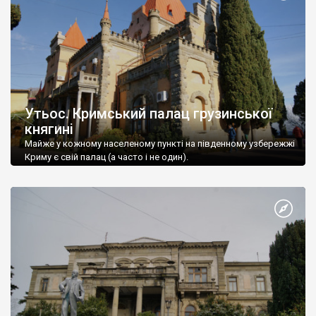
Утьос. Кримський палац грузинської
княгині
Майже у кожному населеному пункті на південному узбережжі
Криму є свій палац (а часто і не один).