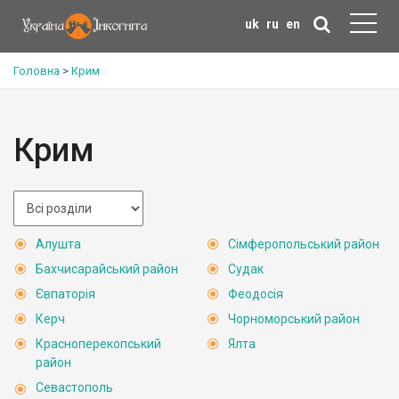
uk
ru
en
Головна
>
Крим
Крим
Алушта
Сімферопольський район
Бахчисарайський район
Судак
Євпаторія
Феодосія
Керч
Чорноморський район
Красноперекопський
Ялта
район
Севастополь