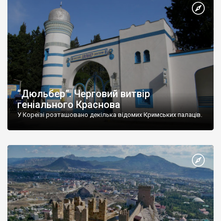
“Дюльбер”. Черговий витвір
геніального Краснова
У Кореїзі розташовано декілька відомих Кримських палаців.