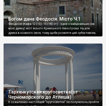
Богом дана Феодосія. Місто Ч.1
Феодосія (Кафа-12 (13) -15 (18) ст) - одне з найцікавіших (на
мою думку) міст всього Кримського півострова .Ну,але
думка в кожного своя, тому щоби розвіяти цей субєктивізм,
запрошую відвідати це
Тарханкутская кругосветка(от
Черноморского до Атлеша)
К сожалению настоящей "кругосветки" не получилось,пройти