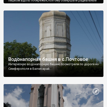
пешком вдоль побережья,поэтому совершали радиальные
вылазки из Оленевки.
Водонапорная башня в с.Почтовое
Интересную водонапорную башню посмотрели по дороге из
Симферополя в Бахчисарай.