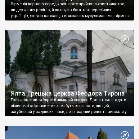
Вірменія першою серед країн світу прийняла християнство,
як державну релігію, й на подив багатьох пересічних
українців, які усіх кавказців вважають мусульманами, вірмени
є відданими вірянами Христа
Ялта. Грецька церква Феодора Тирона
Греки залишили Україні чималий спадок. Достатньо згадати
ніжинські огірочки – ви ж мабуть всі знаєте, що цей,
загублений у радянські часи, легендарний рецепт привезли у
Ніжин греки?