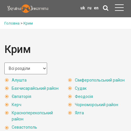
uk
ru
en
Головна
>
Крим
Крим
Алушта
Сімферопольський район
Бахчисарайський район
Судак
Євпаторія
Феодосія
Керч
Чорноморський район
Красноперекопський
Ялта
район
Севастополь