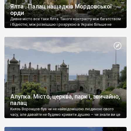
Ялта . Палац нащадків Мордовської
орди
Дивне місто все таки Ялта. Такого контрасту між багатством
і бідністю, між розкішшю і розрухою в Україні більше не
знайдеш.
Алупка. Місто, церква, парк і, звичайно,
палац
Князь Воронцов був чи не найвідомішою людиною свого
часу, але давайте не будемо кривити душею – чи знали ви це
прізвище до відвідин Алупки? Мабуть все таки ні.