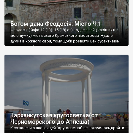
Богом дана Феодосія. Місто Ч.1
Феодосія (Кафа-12 (13) -15 (18) ст) - одне з найцікавіших (на
мою думку) міст всього Кримського півострова .Ну,але
думка в кожного своя, тому щоби розвіяти цей субєктивізм,
запрошую відвідати це
Тарханкутская кругосветка(от
Черноморского до Атлеша)
К сожалению настоящей "кругосветки" не получилось,пройти