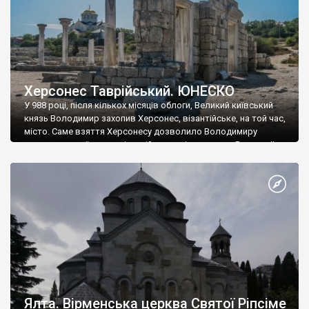
Херсонес Таврійський. ЮНЕСКО
У 988 році, після кількох місяців облоги, Великий київський
князь Володимир захопив Херсонес, візантійське, на той час,
місто. Саме взяття Херсонесу дозволило Володимиру
диктувати свої умови візантійському імператору Василю ІІ, та
одружитися з його дочкою Ганною. Цього ж року, в
Херсонесі Володимир-язичник, став Василем-християнином.
А потім було Хрещення Русі. На честь Херсонесу Таврійського
названо місто […]
Ялта. Вірменська церква Святої Ріпсіме