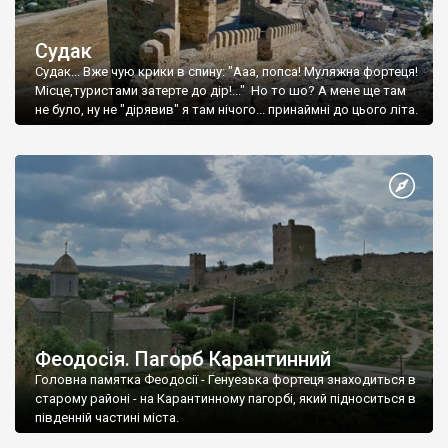
Судак
Судак... Вже чую крики в спину: "Ааа, попса! Муляжна фортеця!
Місце,туристами затерте до дір!..." Но то шо? А мене ще там
не було, ну не "дірявив" я там нічого... принаймні до цього літа.
Феодосія. Пагорб Карантинний
Головна памятка Феодосії - Генуезька фортеця знаходиться в
старому районі - на Карантинному пагорбі, який підноситься в
південній частині міста.