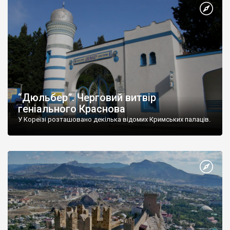
“Дюльбер”. Черговий витвір
геніального Краснова
У Кореїзі розташовано декілька відомих Кримських палаців.