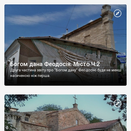
Богом дана Феодосія. Місто Ч.2
Друга частина звіту про "Богом дану" Феодосію буде не менш
насиченою ніж перша.