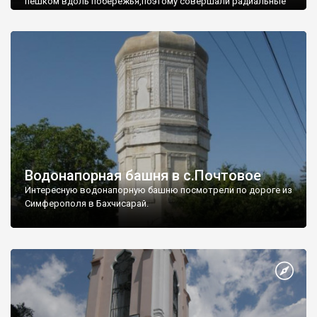
пешком вдоль побережья,поэтому совершали радиальные
вылазки из Оленевки.
Водонапорная башня в с.Почтовое
Интересную водонапорную башню посмотрели по дороге из
Симферополя в Бахчисарай.