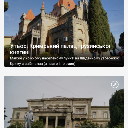
Утьос. Кримський палац грузинської
княгині
Майже у кожному населеному пункті на південному узбережжі
Криму є свій палац (а часто і не один).