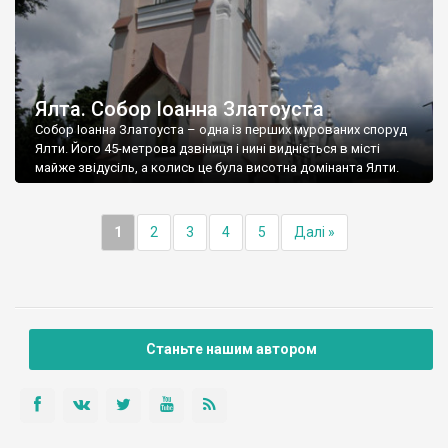
Ялта. Собор Іоанна Златоуста
Собор Іоанна Златоуста – одна із перших мурованих споруд
Ялти. Його 45-метрова дзвіниця і нині видніється в місті
майже звідусіль, а колись це була висотна домінанта Ялти.
1
2
3
4
5
Далі »
Станьте нашим автором