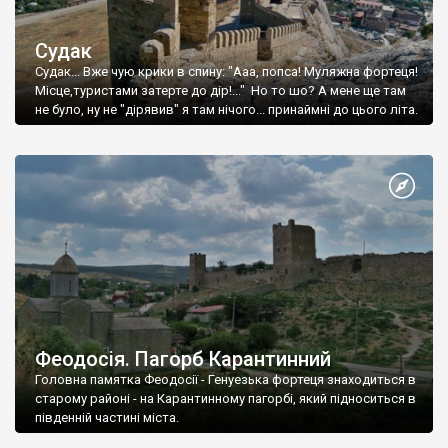
Судак
Судак... Вже чую крики в спину: "Ааа, попса! Муляжна фортеця!
Місце,туристами затерте до дір!..." Но то шо? А мене ще там
не було, ну не "дірявив" я там нічого... принаймні до цього літа.
Феодосія. Пагорб Карантинний
Головна памятка Феодосії - Генуезька фортеця знаходиться в
старому районі - на Карантинному пагорбі, який підноситься в
південній частині міста.