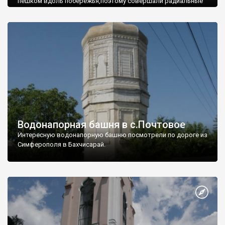
пешком вдоль побережья,поэтому совершали радиальные
вылазки из Оленевки.
Водонапорная башня в с.Почтовое
Интересную водонапорную башню посмотрели по дороге из
Симферополя в Бахчисарай.