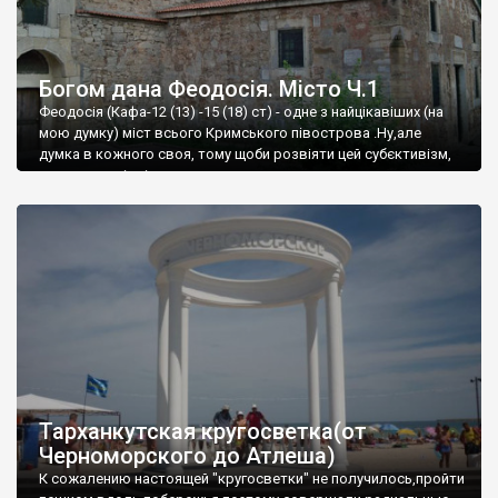
Богом дана Феодосія. Місто Ч.1
Феодосія (Кафа-12 (13) -15 (18) ст) - одне з найцікавіших (на
мою думку) міст всього Кримського півострова .Ну,але
думка в кожного своя, тому щоби розвіяти цей субєктивізм,
запрошую відвідати це
Тарханкутская кругосветка(от
Черноморского до Атлеша)
К сожалению настоящей "кругосветки" не получилось,пройти