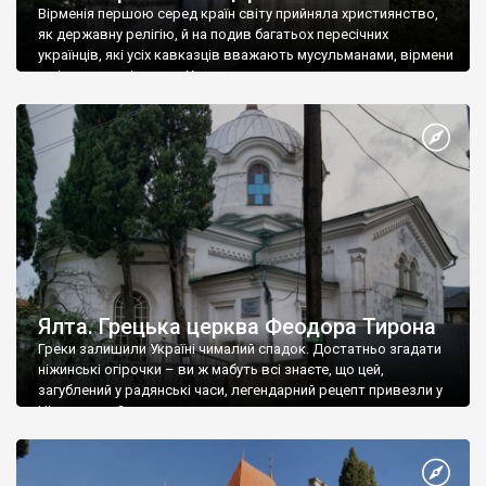
Вірменія першою серед країн світу прийняла християнство,
як державну релігію, й на подив багатьох пересічних
українців, які усіх кавказців вважають мусульманами, вірмени
є відданими вірянами Христа
Ялта. Грецька церква Феодора Тирона
Греки залишили Україні чималий спадок. Достатньо згадати
ніжинські огірочки – ви ж мабуть всі знаєте, що цей,
загублений у радянські часи, легендарний рецепт привезли у
Ніжин греки?