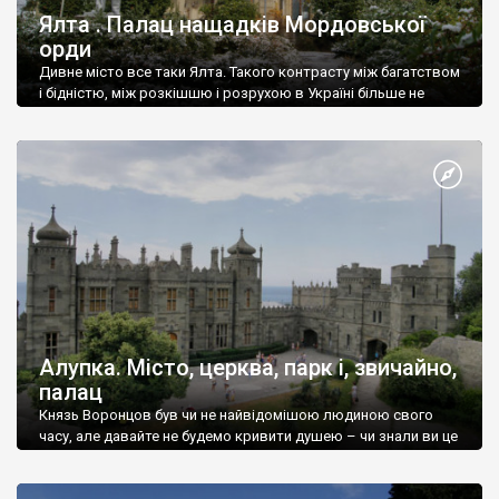
Ялта . Палац нащадків Мордовської
орди
Дивне місто все таки Ялта. Такого контрасту між багатством
і бідністю, між розкішшю і розрухою в Україні більше не
знайдеш.
Алупка. Місто, церква, парк і, звичайно,
палац
Князь Воронцов був чи не найвідомішою людиною свого
часу, але давайте не будемо кривити душею – чи знали ви це
прізвище до відвідин Алупки? Мабуть все таки ні.