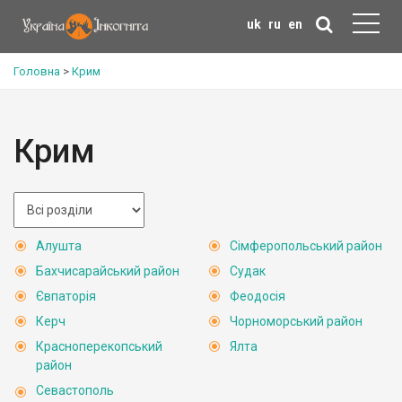
uk
ru
en
Головна
>
Крим
Крим
Алушта
Сімферопольський район
Бахчисарайський район
Судак
Євпаторія
Феодосія
Керч
Чорноморський район
Красноперекопський
Ялта
район
Севастополь