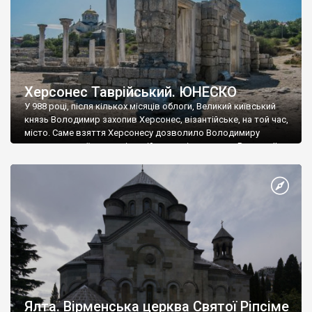
Херсонес Таврійський. ЮНЕСКО
У 988 році, після кількох місяців облоги, Великий київський
князь Володимир захопив Херсонес, візантійське, на той час,
місто. Саме взяття Херсонесу дозволило Володимиру
диктувати свої умови візантійському імператору Василю ІІ, та
одружитися з його дочкою Ганною. Цього ж року, в
Херсонесі Володимир-язичник, став Василем-християнином.
А потім було Хрещення Русі. На честь Херсонесу Таврійського
названо місто […]
Ялта. Вірменська церква Святої Ріпсіме