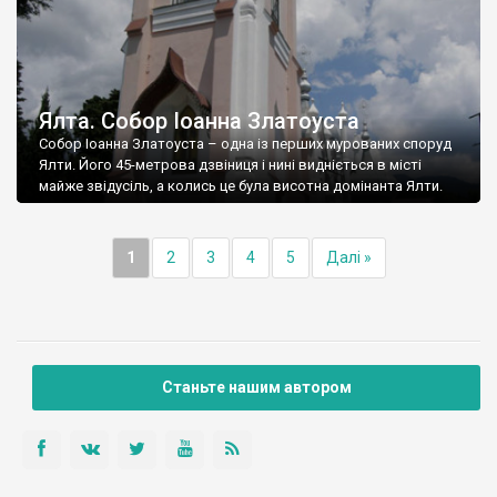
Ялта. Собор Іоанна Златоуста
Собор Іоанна Златоуста – одна із перших мурованих споруд
Ялти. Його 45-метрова дзвіниця і нині видніється в місті
майже звідусіль, а колись це була висотна домінанта Ялти.
1
2
3
4
5
Далі »
Станьте нашим автором