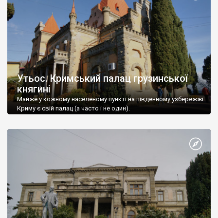
Утьос. Кримський палац грузинської
княгині
Майже у кожному населеному пункті на південному узбережжі
Криму є свій палац (а часто і не один).