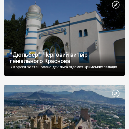
“Дюльбер”. Черговий витвір
геніального Краснова
У Кореїзі розташовано декілька відомих Кримських палаців.