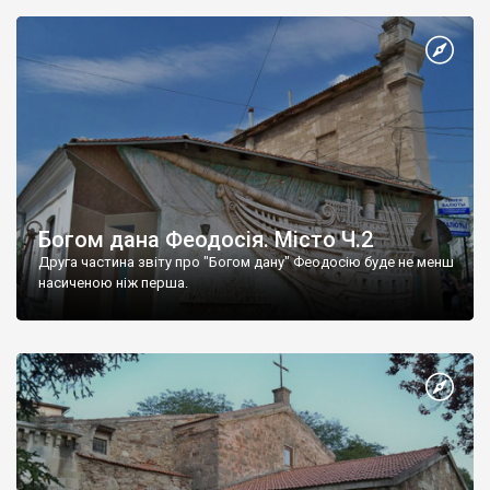
Богом дана Феодосія. Місто Ч.2
Друга частина звіту про "Богом дану" Феодосію буде не менш
насиченою ніж перша.