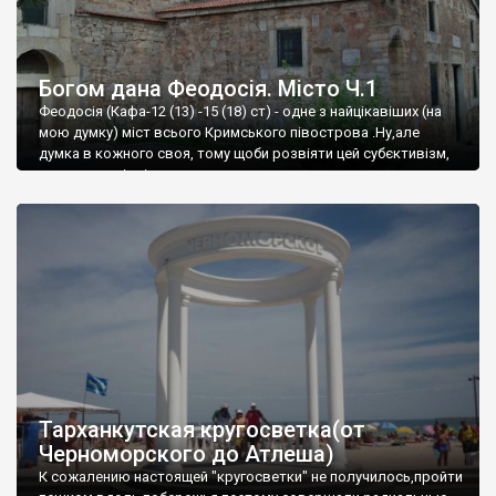
Богом дана Феодосія. Місто Ч.1
Феодосія (Кафа-12 (13) -15 (18) ст) - одне з найцікавіших (на
мою думку) міст всього Кримського півострова .Ну,але
думка в кожного своя, тому щоби розвіяти цей субєктивізм,
запрошую відвідати це
Тарханкутская кругосветка(от
Черноморского до Атлеша)
К сожалению настоящей "кругосветки" не получилось,пройти