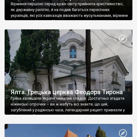
Вірменія першою серед країн світу прийняла християнство,
як державну релігію, й на подив багатьох пересічних
українців, які усіх кавказців вважають мусульманами, вірмени
є відданими вірянами Христа
Ялта. Грецька церква Феодора Тирона
Греки залишили Україні чималий спадок. Достатньо згадати
ніжинські огірочки – ви ж мабуть всі знаєте, що цей,
загублений у радянські часи, легендарний рецепт привезли у
Ніжин греки?