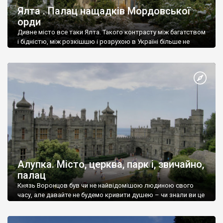
Ялта . Палац нащадків Мордовської
орди
Дивне місто все таки Ялта. Такого контрасту між багатством
і бідністю, між розкішшю і розрухою в Україні більше не
знайдеш.
Алупка. Місто, церква, парк і, звичайно,
палац
Князь Воронцов був чи не найвідомішою людиною свого
часу, але давайте не будемо кривити душею – чи знали ви це
прізвище до відвідин Алупки? Мабуть все таки ні.