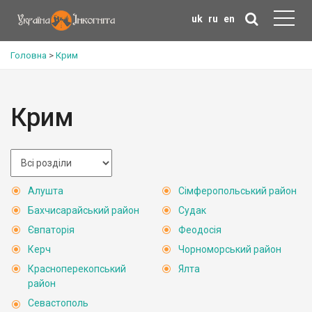
uk
ru
en
Головна
>
Крим
Крим
Алушта
Сімферопольський район
Бахчисарайський район
Судак
Євпаторія
Феодосія
Керч
Чорноморський район
Красноперекопський
Ялта
район
Севастополь