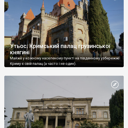
Утьос. Кримський палац грузинської
княгині
Майже у кожному населеному пункті на південному узбережжі
Криму є свій палац (а часто і не один).