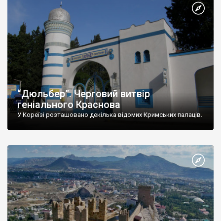
“Дюльбер”. Черговий витвір
геніального Краснова
У Кореїзі розташовано декілька відомих Кримських палаців.