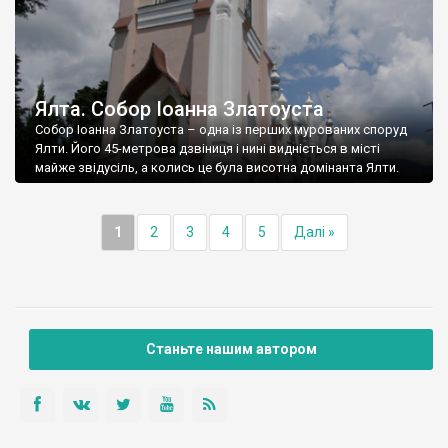
Ялта. Собор Іоанна Златоуста
Собор Іоанна Златоуста – одна із перших мурованих споруд
Ялти. Його 45-метрова дзвіниця і нині видніється в місті
майже звідусіль, а колись це була висотна домінанта Ялти.
1
2
3
4
5
Далі »
Станьте нашим автором