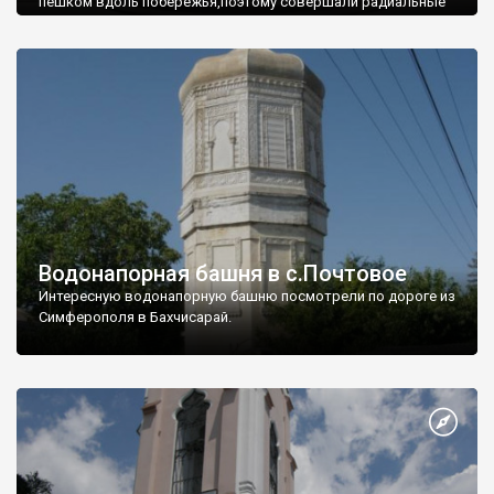
пешком вдоль побережья,поэтому совершали радиальные
вылазки из Оленевки.
Водонапорная башня в с.Почтовое
Интересную водонапорную башню посмотрели по дороге из
Симферополя в Бахчисарай.