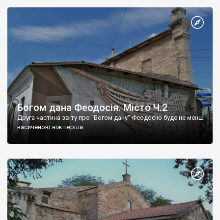
Богом дана Феодосія. Місто Ч.2
Друга частина звіту про "Богом дану" Феодосію буде не менш
насиченою ніж перша.