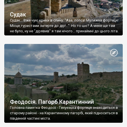
Судак
Судак... Вже чую крики в спину: "Ааа, попса! Муляжна фортеця!
Місце,туристами затерте до дір!..." Но то шо? А мене ще там
не було, ну не "дірявив" я там нічого... принаймні до цього літа.
Феодосія. Пагорб Карантинний
Головна памятка Феодосії - Генуезька фортеця знаходиться в
старому районі - на Карантинному пагорбі, який підноситься в
південній частині міста.