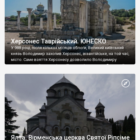
Херсонес Таврійський. ЮНЕСКО
У 988 році, після кількох місяців облоги, Великий київський
князь Володимир захопив Херсонес, візантійське, на той час,
місто. Саме взяття Херсонесу дозволило Володимиру
диктувати свої умови візантійському імператору Василю ІІ, та
одружитися з його дочкою Ганною. Цього ж року, в
Херсонесі Володимир-язичник, став Василем-християнином.
А потім було Хрещення Русі. На честь Херсонесу Таврійського
названо місто […]
Ялта. Вірменська церква Святої Ріпсіме