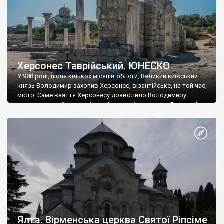
Херсонес Таврійський. ЮНЕСКО
У 988 році, після кількох місяців облоги, Великий київський
князь Володимир захопив Херсонес, візантійське, на той час,
місто. Саме взяття Херсонесу дозволило Володимиру
диктувати свої умови візантійському імператору Василю ІІ, та
одружитися з його дочкою Ганною. Цього ж року, в
Херсонесі Володимир-язичник, став Василем-християнином.
А потім було Хрещення Русі. На честь Херсонесу Таврійського
названо місто […]
Ялта. Вірменська церква Святої Ріпсіме