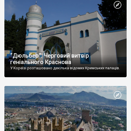
“Дюльбер”. Черговий витвір
геніального Краснова
У Кореїзі розташовано декілька відомих Кримських палаців.