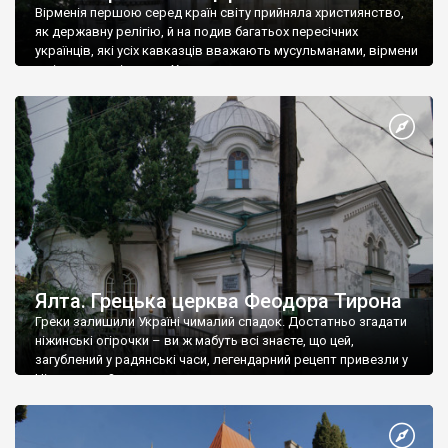
Вірменія першою серед країн світу прийняла християнство,
як державну релігію, й на подив багатьох пересічних
українців, які усіх кавказців вважають мусульманами, вірмени
є відданими вірянами Христа
Ялта. Грецька церква Феодора Тирона
Греки залишили Україні чималий спадок. Достатньо згадати
ніжинські огірочки – ви ж мабуть всі знаєте, що цей,
загублений у радянські часи, легендарний рецепт привезли у
Ніжин греки?