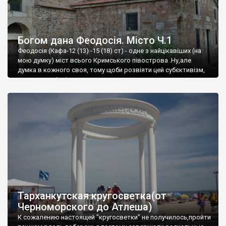
Богом дана Феодосія. Місто Ч.1
Феодосія (Кафа-12 (13) -15 (18) ст) - одне з найцікавіших (на
мою думку) міст всього Кримського півострова .Ну,але
думка в кожного своя, тому щоби розвіяти цей субєктивізм,
запрошую відвідати це
Тарханкутская кругосветка(от
Черноморского до Атлеша)
К сожалению настоящей "кругосветки" не получилось,пройти