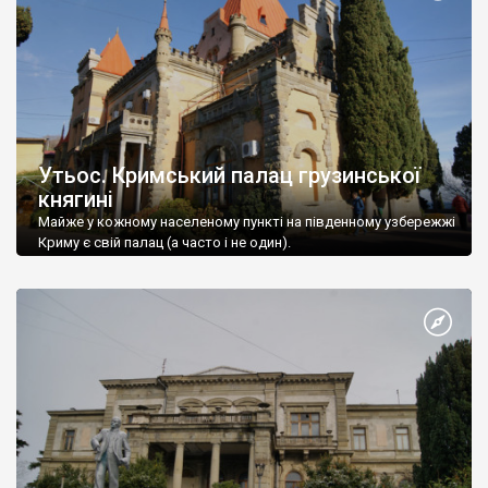
Утьос. Кримський палац грузинської
княгині
Майже у кожному населеному пункті на південному узбережжі
Криму є свій палац (а часто і не один).