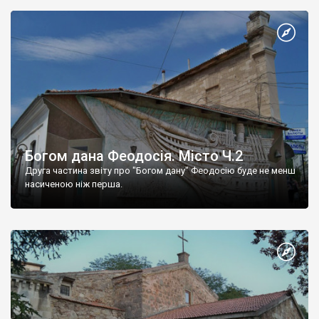
Богом дана Феодосія. Місто Ч.2
Друга частина звіту про "Богом дану" Феодосію буде не менш
насиченою ніж перша.