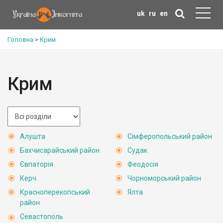
uk
ru
en
Головна
>
Крим
Крим
Алушта
Сімферопольський район
Бахчисарайський район
Судак
Євпаторія
Феодосія
Керч
Чорноморський район
Красноперекопський
Ялта
район
Севастополь