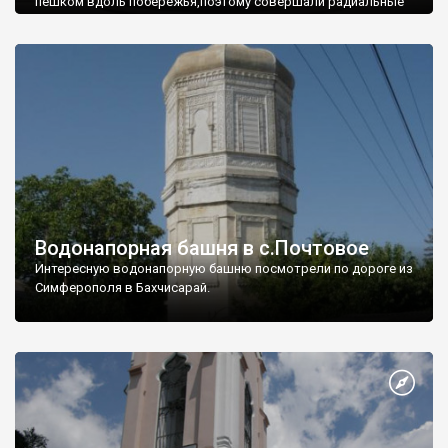
пешком вдоль побережья,поэтому совершали радиальные
вылазки из Оленевки.
Водонапорная башня в с.Почтовое
Интересную водонапорную башню посмотрели по дороге из
Симферополя в Бахчисарай.