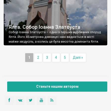
Ялта. Собор Іоанна Златоуста
Собор Іоанна Златоуста – одна із перших мурованих споруд
Ялти. Його 45-метрова дзвіниця і нині видніється в місті
майже звідусіль, а колись це була висотна домінанта Ялти.
1
2
3
4
5
Далі »
Станьте нашим автором