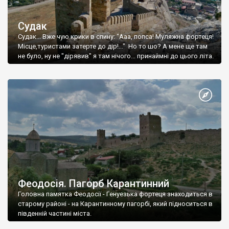
Судак
Судак... Вже чую крики в спину: "Ааа, попса! Муляжна фортеця!
Місце,туристами затерте до дір!..." Но то шо? А мене ще там
не було, ну не "дірявив" я там нічого... принаймні до цього літа.
Феодосія. Пагорб Карантинний
Головна памятка Феодосії - Генуезька фортеця знаходиться в
старому районі - на Карантинному пагорбі, який підноситься в
південній частині міста.