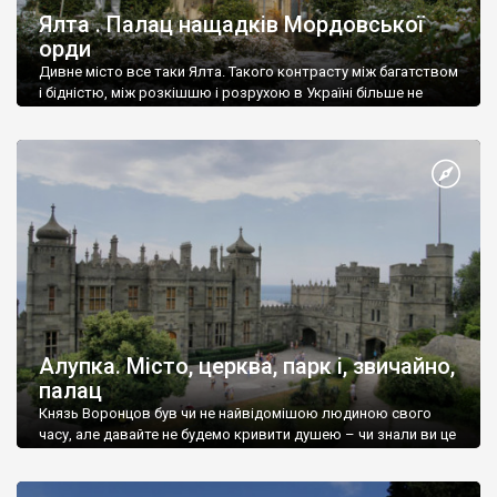
Ялта . Палац нащадків Мордовської
орди
Дивне місто все таки Ялта. Такого контрасту між багатством
і бідністю, між розкішшю і розрухою в Україні більше не
знайдеш.
Алупка. Місто, церква, парк і, звичайно,
палац
Князь Воронцов був чи не найвідомішою людиною свого
часу, але давайте не будемо кривити душею – чи знали ви це
прізвище до відвідин Алупки? Мабуть все таки ні.