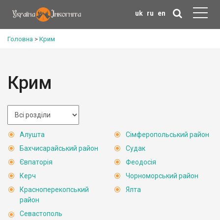
uk
ru
en
Головна
>
Крим
Крим
Алушта
Сімферопольський район
Бахчисарайський район
Судак
Євпаторія
Феодосія
Керч
Чорноморський район
Красноперекопський
Ялта
район
Севастополь