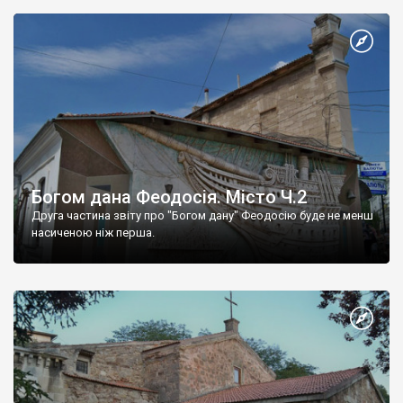
Богом дана Феодосія. Місто Ч.2
Друга частина звіту про "Богом дану" Феодосію буде не менш
насиченою ніж перша.