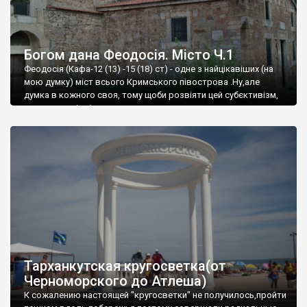
Богом дана Феодосія. Місто Ч.1
Феодосія (Кафа-12 (13) -15 (18) ст) - одне з найцікавіших (на
мою думку) міст всього Кримського півострова .Ну,але
думка в кожного своя, тому щоби розвіяти цей субєктивізм,
запрошую відвідати це
Тарханкутская кругосветка(от
Черноморского до Атлеша)
К сожалению настоящей "кругосветки" не получилось,пройти