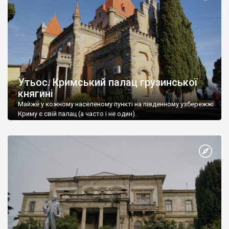
Утьос. Кримський палац грузинської
княгині
Майже у кожному населеному пункті на південному узбережжі
Криму є свій палац (а часто і не один).