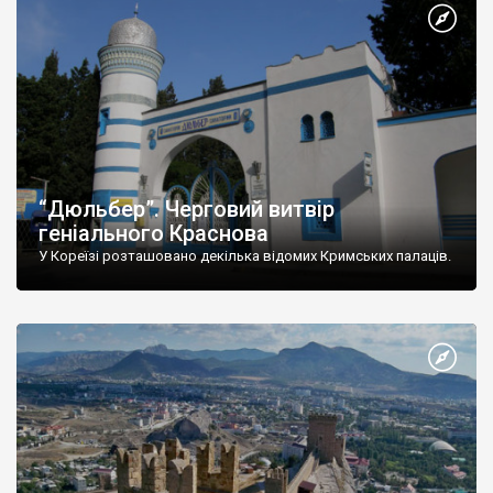
“Дюльбер”. Черговий витвір
геніального Краснова
У Кореїзі розташовано декілька відомих Кримських палаців.