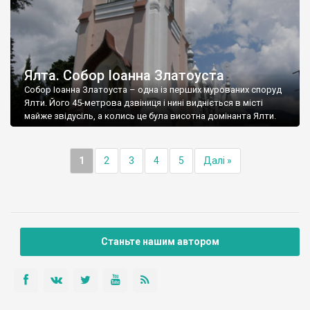
Ялта. Собор Іоанна Златоуста
Собор Іоанна Златоуста – одна із перших мурованих споруд
Ялти. Його 45-метрова дзвіниця і нині видніється в місті
майже звідусіль, а колись це була висотна домінанта Ялти.
1
2
3
4
5
Далі »
Станьте нашим автором