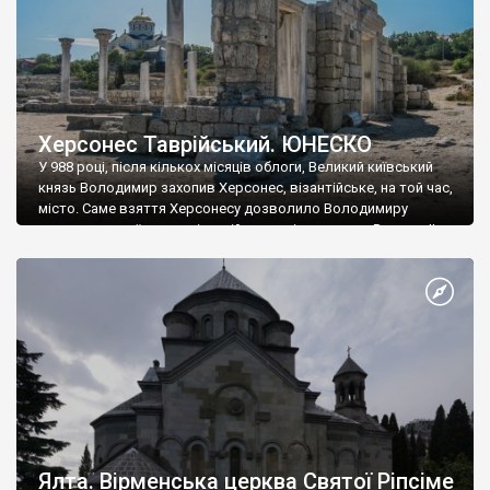
Херсонес Таврійський. ЮНЕСКО
У 988 році, після кількох місяців облоги, Великий київський
князь Володимир захопив Херсонес, візантійське, на той час,
місто. Саме взяття Херсонесу дозволило Володимиру
диктувати свої умови візантійському імператору Василю ІІ, та
одружитися з його дочкою Ганною. Цього ж року, в
Херсонесі Володимир-язичник, став Василем-християнином.
А потім було Хрещення Русі. На честь Херсонесу Таврійського
названо місто […]
Ялта. Вірменська церква Святої Ріпсіме