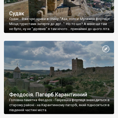
Судак
Судак... Вже чую крики в спину: "Ааа, попса! Муляжна фортеця!
Місце,туристами затерте до дір!..." Но то шо? А мене ще там
не було, ну не "дірявив" я там нічого... принаймні до цього літа.
Феодосія. Пагорб Карантинний
Головна памятка Феодосії - Генуезька фортеця знаходиться в
старому районі - на Карантинному пагорбі, який підноситься в
південній частині міста.