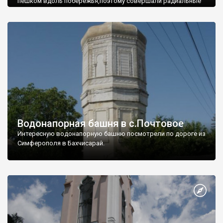
пешком вдоль побережья,поэтому совершали радиальные
вылазки из Оленевки.
Водонапорная башня в с.Почтовое
Интересную водонапорную башню посмотрели по дороге из
Симферополя в Бахчисарай.