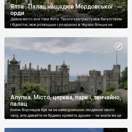
Ялта . Палац нащадків Мордовської
орди
Дивне місто все таки Ялта. Такого контрасту між багатством
і бідністю, між розкішшю і розрухою в Україні більше не
знайдеш.
Алупка. Місто, церква, парк і, звичайно,
палац
Князь Воронцов був чи не найвідомішою людиною свого
часу, але давайте не будемо кривити душею – чи знали ви це
прізвище до відвідин Алупки? Мабуть все таки ні.