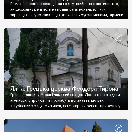
Вірменія першою серед країн світу прийняла християнство,
як державну релігію, й на подив багатьох пересічних
українців, які усіх кавказців вважають мусульманами, вірмени
є відданими вірянами Христа
Ялта. Грецька церква Феодора Тирона
Греки залишили Україні чималий спадок. Достатньо згадати
ніжинські огірочки – ви ж мабуть всі знаєте, що цей,
загублений у радянські часи, легендарний рецепт привезли у
Ніжин греки?