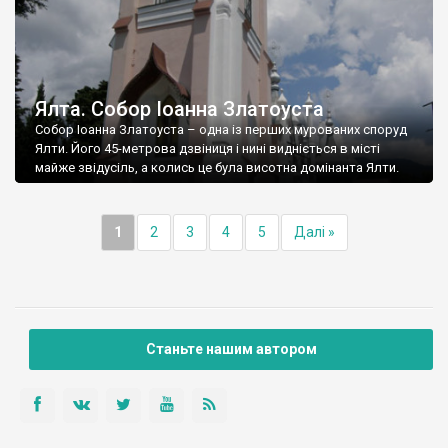
Ялта. Собор Іоанна Златоуста
Собор Іоанна Златоуста – одна із перших мурованих споруд
Ялти. Його 45-метрова дзвіниця і нині видніється в місті
майже звідусіль, а колись це була висотна домінанта Ялти.
1
2
3
4
5
Далі »
Станьте нашим автором