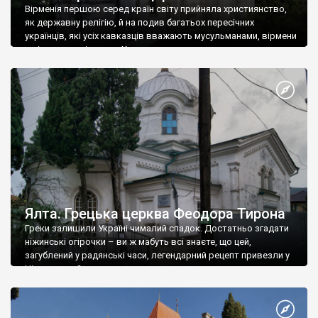
Вірменія першою серед країн світу прийняла християнство,
як державну релігію, й на подив багатьох пересічних
українців, які усіх кавказців вважають мусульманами, вірмени
є відданими вірянами Христа
Ялта. Грецька церква Феодора Тирона
Греки залишили Україні чималий спадок. Достатньо згадати
ніжинські огірочки – ви ж мабуть всі знаєте, що цей,
загублений у радянські часи, легендарний рецепт привезли у
Ніжин греки?