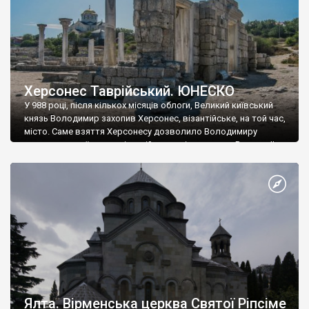
Херсонес Таврійський. ЮНЕСКО
У 988 році, після кількох місяців облоги, Великий київський
князь Володимир захопив Херсонес, візантійське, на той час,
місто. Саме взяття Херсонесу дозволило Володимиру
диктувати свої умови візантійському імператору Василю ІІ, та
одружитися з його дочкою Ганною. Цього ж року, в
Херсонесі Володимир-язичник, став Василем-християнином.
А потім було Хрещення Русі. На честь Херсонесу Таврійського
названо місто […]
Ялта. Вірменська церква Святої Ріпсіме