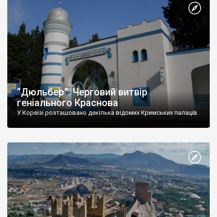
“Дюльбер”. Черговий витвір
геніального Краснова
У Кореїзі розташовано декілька відомих Кримських палаців.