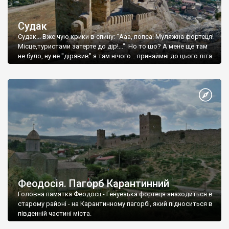
Судак
Судак... Вже чую крики в спину: "Ааа, попса! Муляжна фортеця!
Місце,туристами затерте до дір!..." Но то шо? А мене ще там
не було, ну не "дірявив" я там нічого... принаймні до цього літа.
Феодосія. Пагорб Карантинний
Головна памятка Феодосії - Генуезька фортеця знаходиться в
старому районі - на Карантинному пагорбі, який підноситься в
південній частині міста.