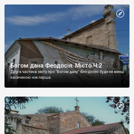
Богом дана Феодосія. Місто Ч.2
Друга частина звіту про "Богом дану" Феодосію буде не менш
насиченою ніж перша.