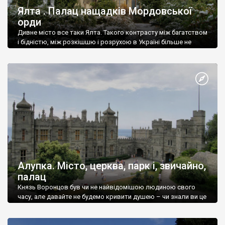
Ялта . Палац нащадків Мордовської
орди
Дивне місто все таки Ялта. Такого контрасту між багатством
і бідністю, між розкішшю і розрухою в Україні більше не
знайдеш.
Алупка. Місто, церква, парк і, звичайно,
палац
Князь Воронцов був чи не найвідомішою людиною свого
часу, але давайте не будемо кривити душею – чи знали ви це
прізвище до відвідин Алупки? Мабуть все таки ні.