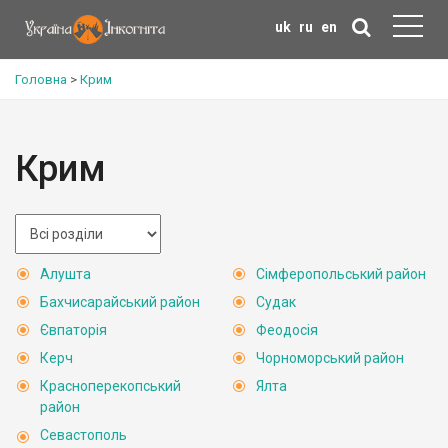
uk
ru
en
Головна
>
Крим
Крим
Алушта
Сімферопольський район
Бахчисарайський район
Судак
Євпаторія
Феодосія
Керч
Чорноморський район
Красноперекопський
Ялта
район
Севастополь