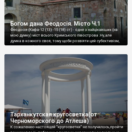
Богом дана Феодосія. Місто Ч.1
Феодосія (Кафа-12 (13) -15 (18) ст) - одне з найцікавіших (на
мою думку) міст всього Кримського півострова .Ну,але
думка в кожного своя, тому щоби розвіяти цей субєктивізм,
запрошую відвідати це
Тарханкутская кругосветка(от
Черноморского до Атлеша)
К сожалению настоящей "кругосветки" не получилось,пройти