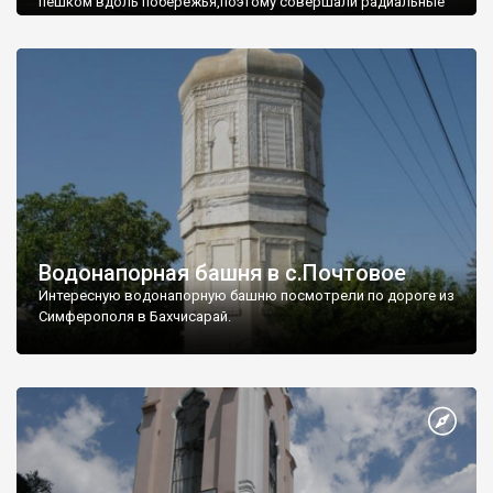
пешком вдоль побережья,поэтому совершали радиальные
вылазки из Оленевки.
Водонапорная башня в с.Почтовое
Интересную водонапорную башню посмотрели по дороге из
Симферополя в Бахчисарай.