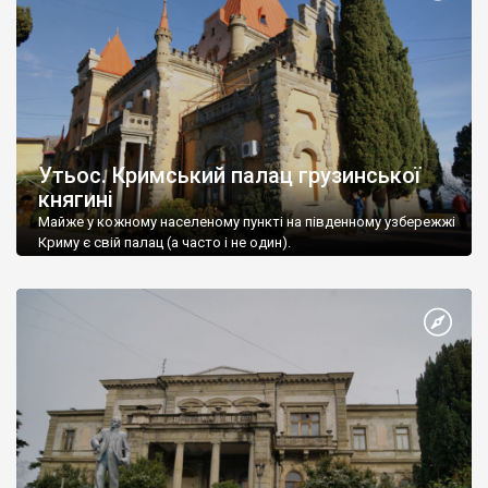
Утьос. Кримський палац грузинської
княгині
Майже у кожному населеному пункті на південному узбережжі
Криму є свій палац (а часто і не один).