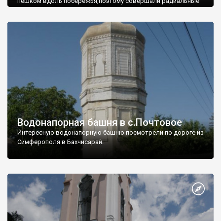
пешком вдоль побережья,поэтому совершали радиальные
вылазки из Оленевки.
Водонапорная башня в с.Почтовое
Интересную водонапорную башню посмотрели по дороге из
Симферополя в Бахчисарай.