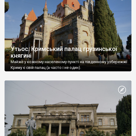
Утьос. Кримський палац грузинської
княгині
Майже у кожному населеному пункті на південному узбережжі
Криму є свій палац (а часто і не один).