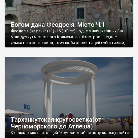
Богом дана Феодосія. Місто Ч.1
Феодосія (Кафа-12 (13) -15 (18) ст) - одне з найцікавіших (на
мою думку) міст всього Кримського півострова .Ну,але
думка в кожного своя, тому щоби розвіяти цей субєктивізм,
запрошую відвідати це
Тарханкутская кругосветка(от
Черноморского до Атлеша)
К сожалению настоящей "кругосветки" не получилось,пройти