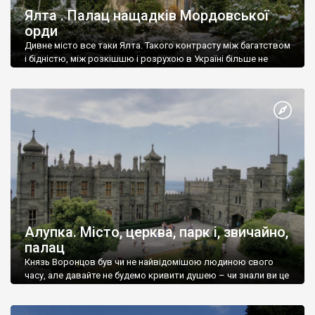
Ялта . Палац нащадків Мордовської
орди
Дивне місто все таки Ялта. Такого контрасту між багатством
і бідністю, між розкішшю і розрухою в Україні більше не
знайдеш.
Алупка. Місто, церква, парк і, звичайно,
палац
Князь Воронцов був чи не найвідомішою людиною свого
часу, але давайте не будемо кривити душею – чи знали ви це
прізвище до відвідин Алупки? Мабуть все таки ні.