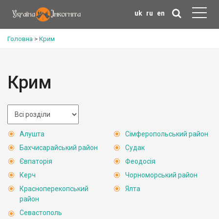
uk
ru
en
Головна
>
Крим
Крим
Алушта
Сімферопольський район
Бахчисарайський район
Судак
Євпаторія
Феодосія
Керч
Чорноморський район
Красноперекопський
Ялта
район
Севастополь