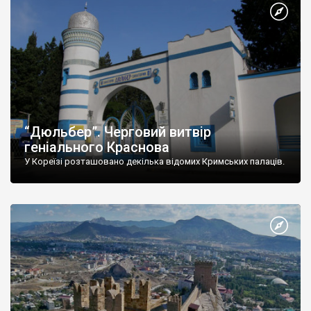
“Дюльбер”. Черговий витвір
геніального Краснова
У Кореїзі розташовано декілька відомих Кримських палаців.