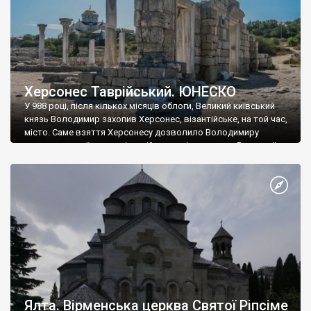
Херсонес Таврійський. ЮНЕСКО
У 988 році, після кількох місяців облоги, Великий київський
князь Володимир захопив Херсонес, візантійське, на той час,
місто. Саме взяття Херсонесу дозволило Володимиру
диктувати свої умови візантійському імператору Василю ІІ, та
одружитися з його дочкою Ганною. Цього ж року, в
Херсонесі Володимир-язичник, став Василем-християнином.
А потім було Хрещення Русі. На честь Херсонесу Таврійського
названо місто […]
Ялта. Вірменська церква Святої Ріпсіме