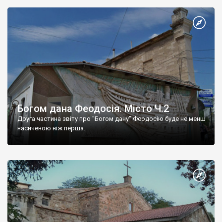
Богом дана Феодосія. Місто Ч.2
Друга частина звіту про "Богом дану" Феодосію буде не менш
насиченою ніж перша.