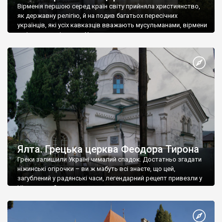
Вірменія першою серед країн світу прийняла християнство,
як державну релігію, й на подив багатьох пересічних
українців, які усіх кавказців вважають мусульманами, вірмени
є відданими вірянами Христа
Ялта. Грецька церква Феодора Тирона
Греки залишили Україні чималий спадок. Достатньо згадати
ніжинські огірочки – ви ж мабуть всі знаєте, що цей,
загублений у радянські часи, легендарний рецепт привезли у
Ніжин греки?