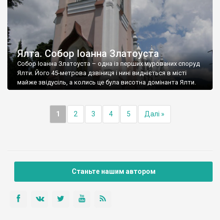
Ялта. Собор Іоанна Златоуста
Собор Іоанна Златоуста – одна із перших мурованих споруд
Ялти. Його 45-метрова дзвіниця і нині видніється в місті
майже звідусіль, а колись це була висотна домінанта Ялти.
1
2
3
4
5
Далі »
Станьте нашим автором