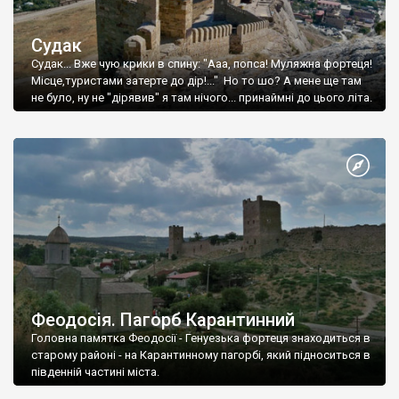
Судак
Судак... Вже чую крики в спину: "Ааа, попса! Муляжна фортеця!
Місце,туристами затерте до дір!..." Но то шо? А мене ще там
не було, ну не "дірявив" я там нічого... принаймні до цього літа.
Феодосія. Пагорб Карантинний
Головна памятка Феодосії - Генуезька фортеця знаходиться в
старому районі - на Карантинному пагорбі, який підноситься в
південній частині міста.