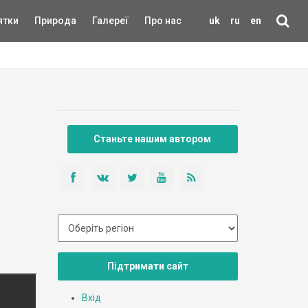
ятки
Природа
Галереї
Про нас
uk
ru
en
Станьте нашим автором
Підтримати сайт
Вхід