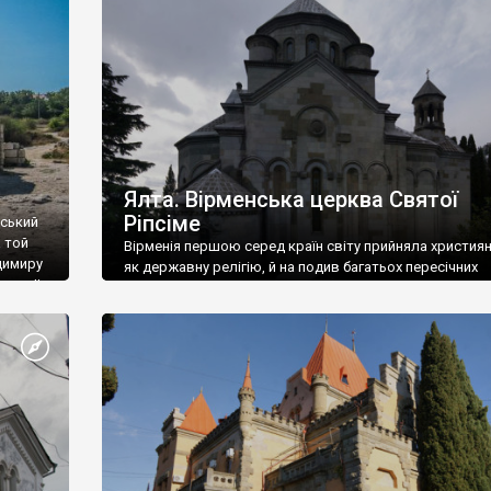
ефактів
називаються «повстяками» (postaki)…” “Вино. Крим
єкту
виробляє відмінне вино і його вдосталь: воно все ду
го».
легке біле і дуже […]
ти та
Ялта. Вірменська церква Святої
Ріпсіме
вський
 той
Вірменія першою серед країн світу прийняла христия
димиру
як державну релігію, й на подив багатьох пересічних
илю ІІ,
українців, які усіх кавказців вважають мусульманами,
 в
вірмени є відданими вірянами Христа