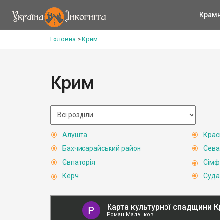
Крам
Головна
>
Крим
Крим
Алушта
Крас
Бахчисарайський район
Сева
Євпаторія
Сімф
Керч
Суда