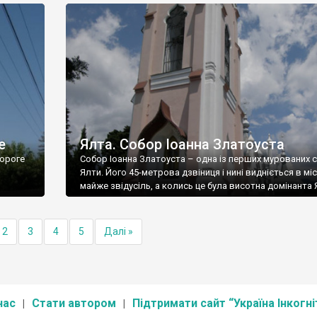
е
Ялта. Собор Іоанна Златоуста
ороге
Собор Іоанна Златоуста – одна із перших мурованих 
Ялти. Його 45-метрова дзвіниця і нині видніється в міс
майже звідусіль, а колись це була висотна домінанта 
2
3
4
5
Далі »
нас
Стати автором
Підтримати сайт “Україна Інкогні