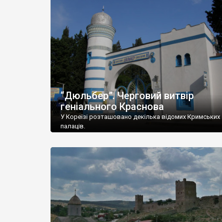
“Дюльбер”. Черговий витвір
геніального Краснова
У Кореїзі розташовано декілька відомих Кримських
палаців.