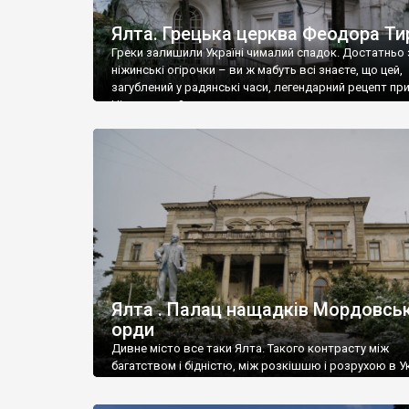
Ялта. Грецька церква Феодора Ти
Греки залишили Україні чималий спадок. Достатньо 
ніжинські огірочки – ви ж мабуть всі знаєте, що цей,
загублений у радянські часи, легендарний рецепт пр
Ніжин греки?
Ялта . Палац нащадків Мордовськ
орди
Дивне місто все таки Ялта. Такого контрасту між
багатством і бідністю, між розкішшю і розрухою в Ук
більше не знайдеш.