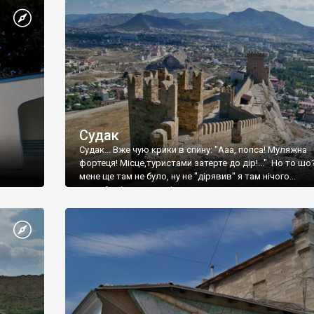
Судак
Судак... Вже чую крики в спину: "Ааа, попса! Муляжна
фортеця! Місце,туристами затерте до дір!..." Но то шо
мене ще там не було, ну не "дірявив" я там нічого...
принаймні до цього літа.