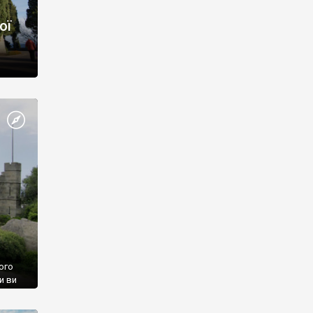
ої
ого
и ви