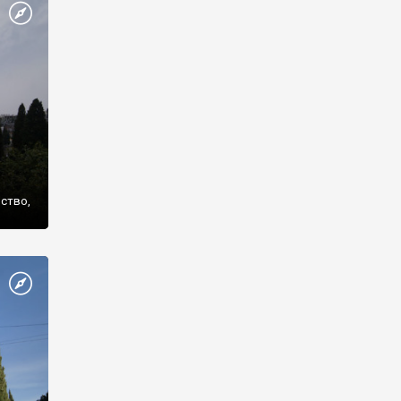
же
нство,