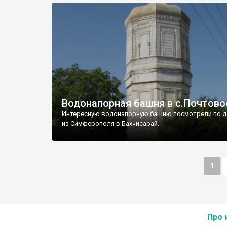
Водонапорная башня в с.Почтово
Интересную водонапорную башню посмотрели по д
из Симферополя в Бахчисарай.
1
Про 