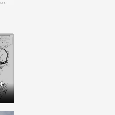
им та
ора і
є
го типу,
ей-
рний
ста:
 райони
від 2
I
і,
рукти,
 котрі