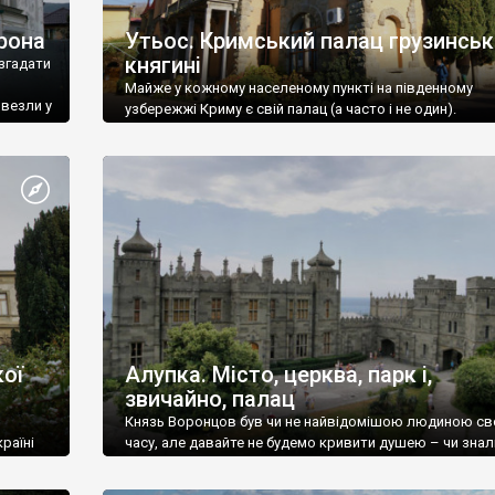
рона
Утьос. Кримський палац грузинськ
княгині
згадати
Майже у кожному населеному пункті на південному
ивезли у
узбережжі Криму є свій палац (а часто і не один).
ої
Алупка. Місто, церква, парк і,
звичайно, палац
Князь Воронцов був чи не найвідомішою людиною св
раїні
часу, але давайте не будемо кривити душею – чи знал
це прізвище до відвідин Алупки? Мабуть все таки ні.