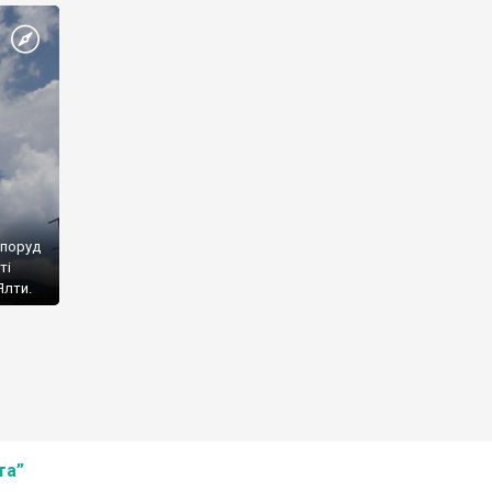
споруд
ті
Ялти.
та”