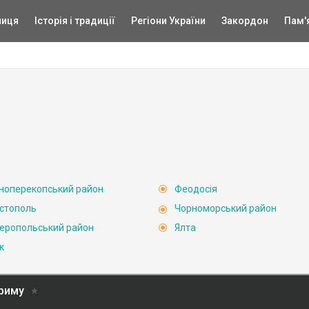
ниця
Історія і традиції
Регіони України
Закордон
Пам'
ноперекопський район
Феодосія
стополь
Чорноморський район
еропольський район
Ялта
к