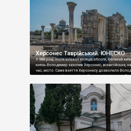
музею «Новгородський музей-заповідник» сотні арт
візантійської доби. Раритети викрадені з фондів об’
культурної спадщини ЮНЕСКО «Херсонеса Таврійсько
Офіційно – на виставку «Золото Візантії», але експер
влада в Україні вважають це лише […]
Херсонес Таврійський. ЮНЕСКО
У 988 році, після кількох місяців облоги, Великий киї
князь Володимир захопив Херсонес, візантійське, на
час, місто. Саме взяття Херсонесу дозволило Воло
диктувати свої умови візантійському імператору Вас
та одружитися з його дочкою Ганною. Цього ж року,
Херсонесі Володимир-язичник, став Василем-
християнином. А потім було Хрещення Русі. На честь
Херсонесу Таврійського названо місто […]