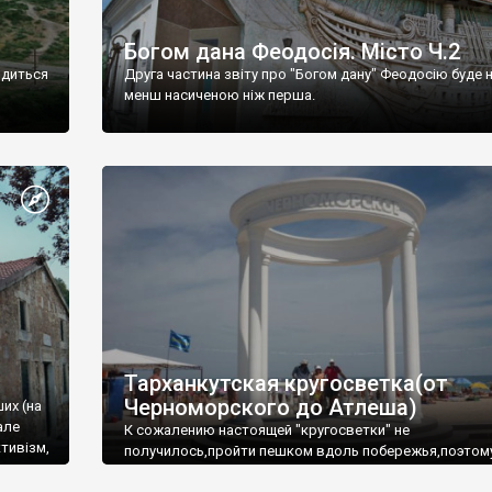
Богом дана Феодосія. Місто Ч.2
одиться
Друга частина звіту про "Богом дану" Феодосію буде 
менш насиченою ніж перша.
Тарханкутская кругосветка(от
Черноморского до Атлеша)
ших (на
але
К сожалению настоящей "кругосветки" не
тивізм,
получилось,пройти пешком вдоль побережья,поэтом
совершали радиальные вылазки из Оленевки.