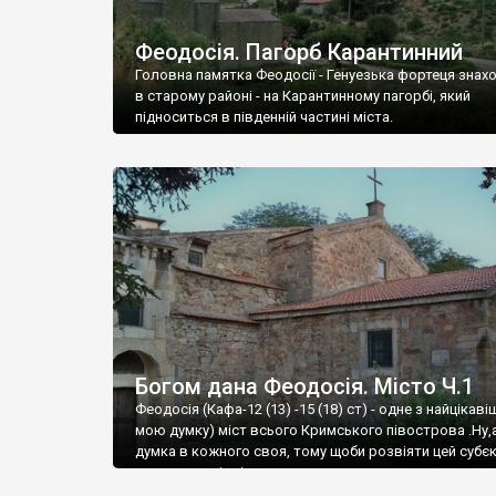
Феодосія. Пагорб Карантинний
Головна памятка Феодосії - Генуезька фортеця знах
в старому районі - на Карантинному пагорбі, який
підноситься в південній частині міста.
Богом дана Феодосія. Місто Ч.1
Феодосія (Кафа-12 (13) -15 (18) ст) - одне з найцікаві
мою думку) міст всього Кримського півострова .Ну,
думка в кожного своя, тому щоби розвіяти цей субєк
запрошую відвідати це