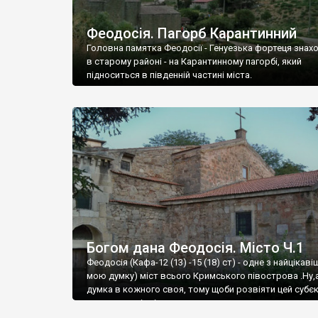
Феодосія. Пагорб Карантинний
Головна памятка Феодосії - Генуезька фортеця знах
в старому районі - на Карантинному пагорбі, який
підноситься в південній частині міста.
Богом дана Феодосія. Місто Ч.1
Феодосія (Кафа-12 (13) -15 (18) ст) - одне з найцікаві
мою думку) міст всього Кримського півострова .Ну,
думка в кожного своя, тому щоби розвіяти цей субєк
запрошую відвідати це