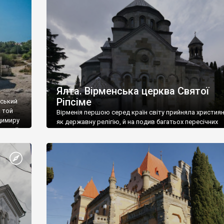
ефактів
називаються «повстяками» (postaki)…” “Вино. Крим
єкту
виробляє відмінне вино і його вдосталь: воно все ду
го».
легке біле і дуже […]
ти та
Ялта. Вірменська церква Святої
Ріпсіме
вський
 той
Вірменія першою серед країн світу прийняла христия
димиру
як державну релігію, й на подив багатьох пересічних
илю ІІ,
українців, які усіх кавказців вважають мусульманами,
 в
вірмени є відданими вірянами Христа