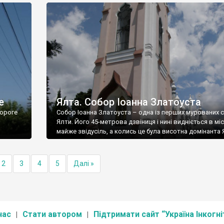
е
Ялта. Собор Іоанна Златоуста
ороге
Собор Іоанна Златоуста – одна із перших мурованих 
Ялти. Його 45-метрова дзвіниця і нині видніється в міс
майже звідусіль, а колись це була висотна домінанта 
2
3
4
5
Далі »
нас
Стати автором
Підтримати сайт “Україна Інкогні