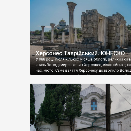
музею «Новгородський музей-заповідник» сотні арт
візантійської доби. Раритети викрадені з фондів об’
культурної спадщини ЮНЕСКО «Херсонеса Таврійсько
Офіційно – на виставку «Золото Візантії», але експер
влада в Україні вважають це лише […]
Херсонес Таврійський. ЮНЕСКО
У 988 році, після кількох місяців облоги, Великий киї
князь Володимир захопив Херсонес, візантійське, на
час, місто. Саме взяття Херсонесу дозволило Воло
диктувати свої умови візантійському імператору Вас
та одружитися з його дочкою Ганною. Цього ж року,
Херсонесі Володимир-язичник, став Василем-
християнином. А потім було Хрещення Русі. На честь
Херсонесу Таврійського названо місто […]