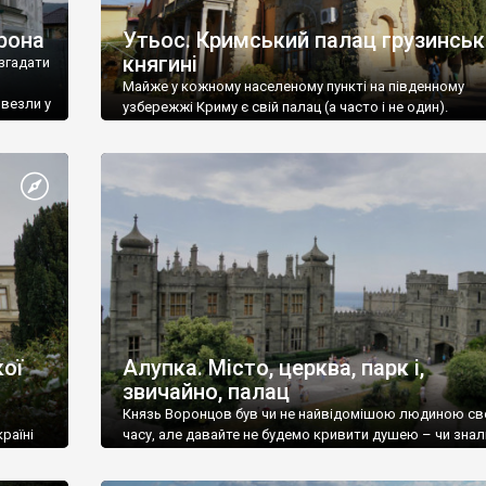
рона
Утьос. Кримський палац грузинськ
княгині
згадати
Майже у кожному населеному пункті на південному
ивезли у
узбережжі Криму є свій палац (а часто і не один).
ої
Алупка. Місто, церква, парк і,
звичайно, палац
Князь Воронцов був чи не найвідомішою людиною св
раїні
часу, але давайте не будемо кривити душею – чи знал
це прізвище до відвідин Алупки? Мабуть все таки ні.