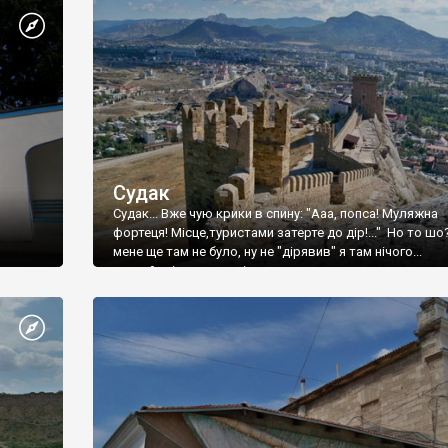
Судак
Судак... Вже чую крики в спину: "Ааа, попса! Муляжна
фортеця! Місце,туристами затерте до дір!..." Но то шо
мене ще там не було, ну не "дірявив" я там нічого...
принаймні до цього літа.