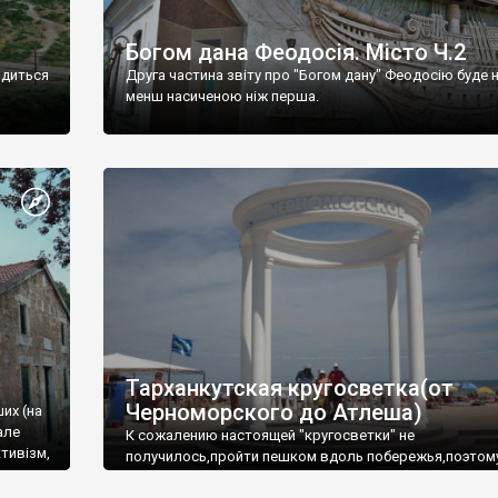
Богом дана Феодосія. Місто Ч.2
одиться
Друга частина звіту про "Богом дану" Феодосію буде 
менш насиченою ніж перша.
Тарханкутская кругосветка(от
Черноморского до Атлеша)
ших (на
але
К сожалению настоящей "кругосветки" не
тивізм,
получилось,пройти пешком вдоль побережья,поэтом
совершали радиальные вылазки из Оленевки.