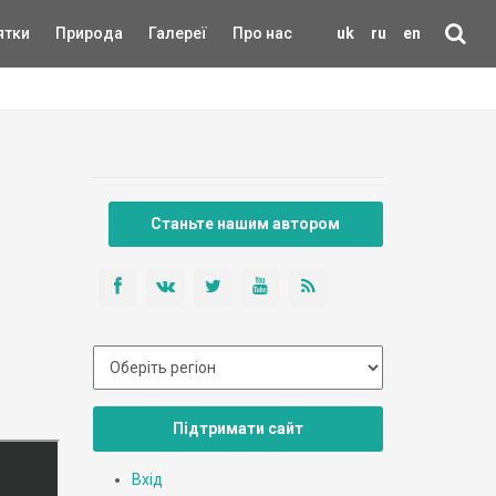
ятки
Природа
Галереї
Про нас
uk
ru
en
Станьте нашим автором
Підтримати сайт
Вхід