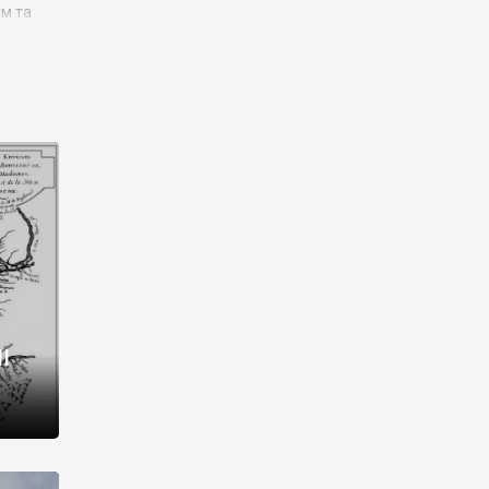
им та
ора і
є
го типу,
ей-
рний
ста:
 райони
від 2
I
і,
рукти,
 котрі