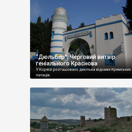
“Дюльбер”. Черговий витвір
геніального Краснова
У Кореїзі розташовано декілька відомих Кримських
палаців.