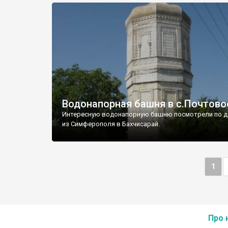
Водонапорная башня в с.Почтово
Интересную водонапорную башню посмотрели по д
из Симферополя в Бахчисарай.
1
Про 