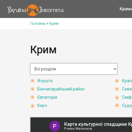
Крам
Головна
>
Крим
Крим
Алушта
Крас
Бахчисарайський район
Сева
Євпаторія
Сімф
Керч
Суда