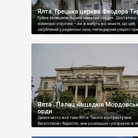
Ялта. Грецька церква Феодора Ти
Греки залишили Україні чималий спадок. Достатньо 
ніжинські огірочки – ви ж мабуть всі знаєте, що цей,
загублений у радянські часи, легендарний рецепт пр
Ніжин греки?
Ялта . Палац нащадків Мордовськ
орди
Дивне місто все таки Ялта. Такого контрасту між
багатством і бідністю, між розкішшю і розрухою в Ук
більше не знайдеш.