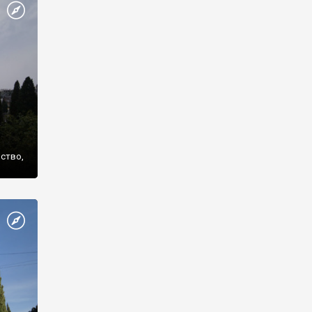
же
нство,