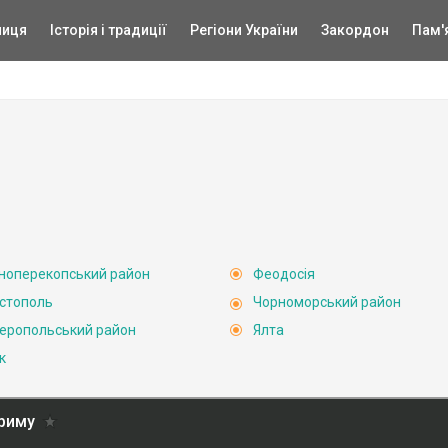
ниця
Історія і традиції
Регіони України
Закордон
Пам'
ноперекопський район
Феодосія
стополь
Чорноморський район
еропольський район
Ялта
к