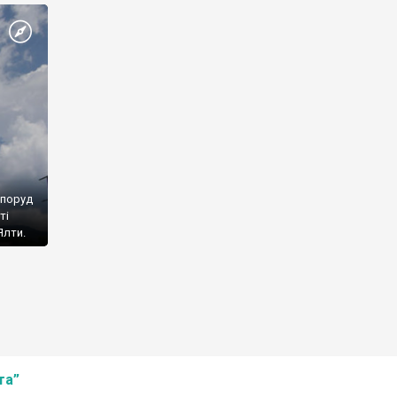
споруд
ті
Ялти.
та”