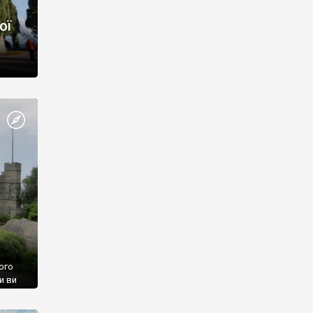
ої
ого
и ви