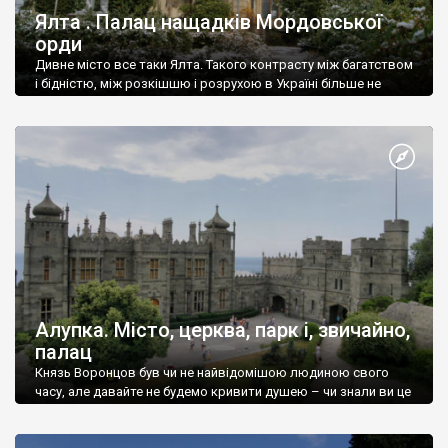
Ялта . Палац нащадків Мордовської
орди
Дивне місто все таки Ялта. Такого контрасту між багатством
і бідністю, між розкішшю і розрухою в Україні більше не
знайдеш.
Алупка. Місто, церква, парк і, звичайно,
палац
Князь Воронцов був чи не найвідомішою людиною свого
часу, але давайте не будемо кривити душею – чи знали ви це
прізвище до відвідин Алупки? Мабуть все таки ні.