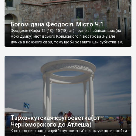
Богом дана Феодосія. Місто Ч.1
Феодосія (Кафа-12 (13) -15 (18) ст) - одне з найцікавіших (на
мою думку) міст всього Кримського півострова .Ну,але
думка в кожного своя, тому щоби розвіяти цей субєктивізм,
запрошую відвідати це
Тарханкутская кругосветка(от
Черноморского до Атлеша)
К сожалению настоящей "кругосветки" не получилось,пройти