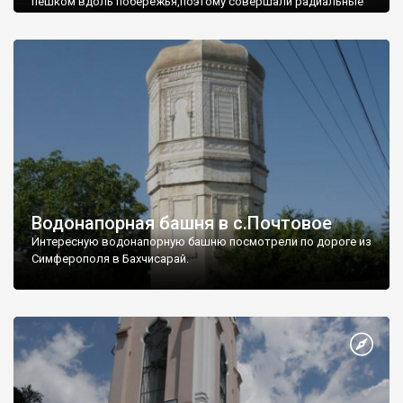
пешком вдоль побережья,поэтому совершали радиальные
вылазки из Оленевки.
Водонапорная башня в с.Почтовое
Интересную водонапорную башню посмотрели по дороге из
Симферополя в Бахчисарай.