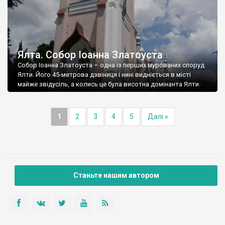
Ялта. Собор Іоанна Златоуста
Собор Іоанна Златоуста – одна із перших мурованих споруд
Ялти. Його 45-метрова дзвіниця і нині видніється в місті
майже звідусіль, а колись це була висотна домінанта Ялти.
1
2
3
4
5
Далі »
Станьте нашим автором