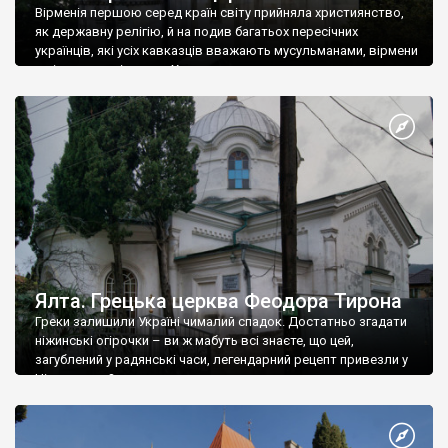
Вірменія першою серед країн світу прийняла християнство,
як державну релігію, й на подив багатьох пересічних
українців, які усіх кавказців вважають мусульманами, вірмени
є відданими вірянами Христа
Ялта. Грецька церква Феодора Тирона
Греки залишили Україні чималий спадок. Достатньо згадати
ніжинські огірочки – ви ж мабуть всі знаєте, що цей,
загублений у радянські часи, легендарний рецепт привезли у
Ніжин греки?