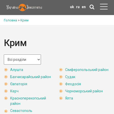
uk
ru
en
Головна
>
Крим
Крим
Алушта
Сімферопольський район
Бахчисарайський район
Судак
Євпаторія
Феодосія
Керч
Чорноморський район
Красноперекопський
Ялта
район
Севастополь