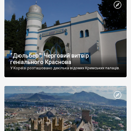
“Дюльбер”. Черговий витвір
геніального Краснова
У Кореїзі розташовано декілька відомих Кримських палаців.