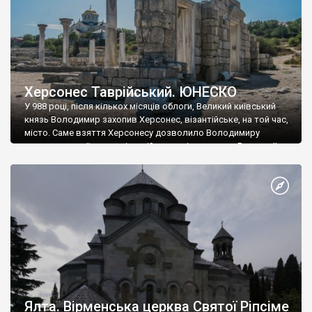
Херсонес Таврійський. ЮНЕСКО
У 988 році, після кількох місяців облоги, Великий київський
князь Володимир захопив Херсонес, візантійське, на той час,
місто. Саме взяття Херсонесу дозволило Володимиру
диктувати свої умови візантійському імператору Василю ІІ, та
одружитися з його дочкою Ганною. Цього ж року, в
Херсонесі Володимир-язичник, став Василем-християнином.
А потім було Хрещення Русі. На честь Херсонесу Таврійського
названо місто […]
Ялта. Вірменська церква Святої Ріпсіме