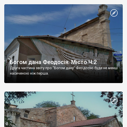
Богом дана Феодосія. Місто Ч.2
Друга частина звіту про "Богом дану" Феодосію буде не менш
насиченою ніж перша.