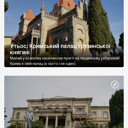
Утьос. Кримський палац грузинської
княгині
Майже у кожному населеному пункті на південному узбережжі
Криму є свій палац (а часто і не один).