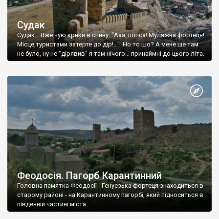
Судак
Судак... Вже чую крики в спину: "Ааа, попса! Муляжна фортеця!
Місце,туристами затерте до дір!..." Но то шо? А мене ще там
не було, ну не "дірявив" я там нічого... принаймні до цього літа.
Феодосія. Пагорб Карантинний
Головна памятка Феодосії - Генуезька фортеця знаходиться в
старому районі - на Карантинному пагорбі, який підноситься в
південній частині міста.