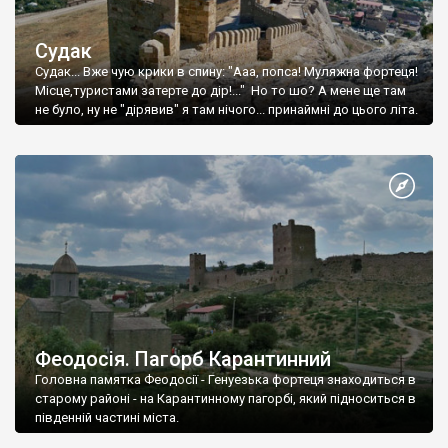
Судак
Судак... Вже чую крики в спину: "Ааа, попса! Муляжна фортеця!
Місце,туристами затерте до дір!..." Но то шо? А мене ще там
не було, ну не "дірявив" я там нічого... принаймні до цього літа.
Феодосія. Пагорб Карантинний
Головна памятка Феодосії - Генуезька фортеця знаходиться в
старому районі - на Карантинному пагорбі, який підноситься в
південній частині міста.