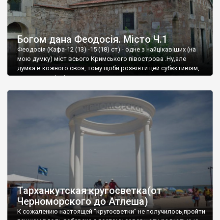
Богом дана Феодосія. Місто Ч.1
Феодосія (Кафа-12 (13) -15 (18) ст) - одне з найцікавіших (на
мою думку) міст всього Кримського півострова .Ну,але
думка в кожного своя, тому щоби розвіяти цей субєктивізм,
запрошую відвідати це
Тарханкутская кругосветка(от
Черноморского до Атлеша)
К сожалению настоящей "кругосветки" не получилось,пройти