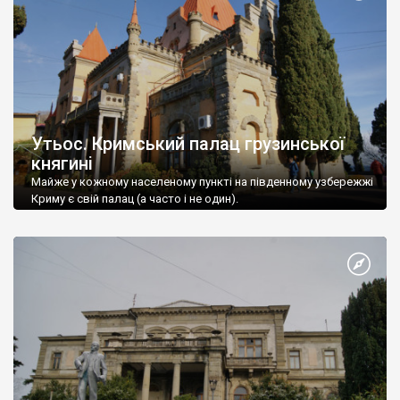
Утьос. Кримський палац грузинської
княгині
Майже у кожному населеному пункті на південному узбережжі
Криму є свій палац (а часто і не один).