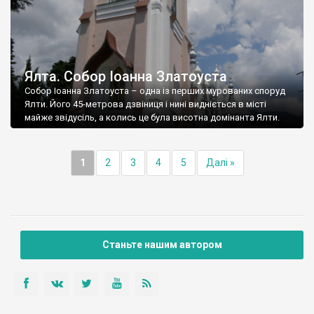
Ялта. Собор Іоанна Златоуста
Собор Іоанна Златоуста – одна із перших мурованих споруд
Ялти. Його 45-метрова дзвіниця і нині видніється в місті
майже звідусіль, а колись це була висотна домінанта Ялти.
1
2
3
4
5
Далі »
Станьте нашим автором