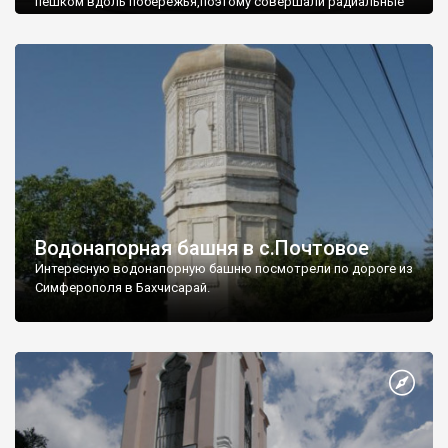
пешком вдоль побережья,поэтому совершали радиальные
вылазки из Оленевки.
Водонапорная башня в с.Почтовое
Интересную водонапорную башню посмотрели по дороге из
Симферополя в Бахчисарай.