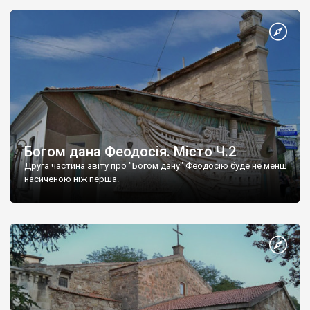
Богом дана Феодосія. Місто Ч.2
Друга частина звіту про "Богом дану" Феодосію буде не менш
насиченою ніж перша.