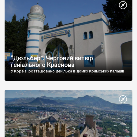
“Дюльбер”. Черговий витвір
геніального Краснова
У Кореїзі розташовано декілька відомих Кримських палаців.