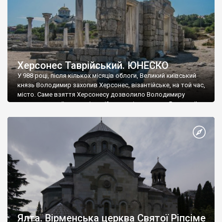
Херсонес Таврійський. ЮНЕСКО
У 988 році, після кількох місяців облоги, Великий київський
князь Володимир захопив Херсонес, візантійське, на той час,
місто. Саме взяття Херсонесу дозволило Володимиру
диктувати свої умови візантійському імператору Василю ІІ, та
одружитися з його дочкою Ганною. Цього ж року, в
Херсонесі Володимир-язичник, став Василем-християнином.
А потім було Хрещення Русі. На честь Херсонесу Таврійського
названо місто […]
Ялта. Вірменська церква Святої Ріпсіме