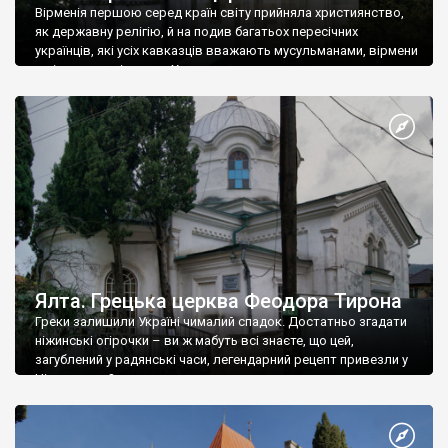
Вірменія першою серед країн світу прийняла християнство,
як державну релігію, й на подив багатьох пересічних
українців, які усіх кавказців вважають мусульманами, вірмени
є відданими вірянами Христа
Ялта. Грецька церква Феодора Тирона
Греки залишили Україні чималий спадок. Достатньо згадати
ніжинські огірочки – ви ж мабуть всі знаєте, що цей,
загублений у радянські часи, легендарний рецепт привезли у
Ніжин греки?