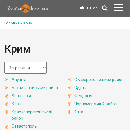
uk
ru
en
Головна
>
Крим
Крим
Алушта
Сімферопольський район
Бахчисарайський район
Судак
Євпаторія
Феодосія
Керч
Чорноморський район
Красноперекопський
Ялта
район
Севастополь