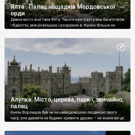
Ялта . Палац нащадків Мордовської
орди
Дивне місто все таки Ялта. Такого контрасту між багатством
і бідністю, між розкішшю і розрухою в Україні більше не
знайдеш.
Алупка. Місто, церква, парк і, звичайно,
палац
Князь Воронцов був чи не найвідомішою людиною свого
часу, але давайте не будемо кривити душею – чи знали ви це
прізвище до відвідин Алупки? Мабуть все таки ні.