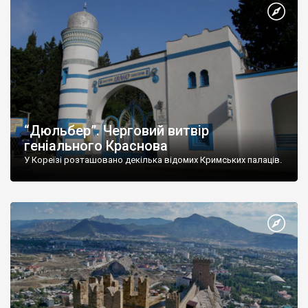
“Дюльбер”. Черговий витвір
геніального Краснова
У Кореїзі розташовано декілька відомих Кримських палаців.