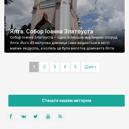
Ялта. Собор Іоанна Златоуста
Собор Іоанна Златоуста – одна із перших мурованих споруд
Ялти. Його 45-метрова дзвіниця і нині видніється в місті
майже звідусіль, а колись це була висотна домінанта Ялти.
1
2
3
4
5
Далі »
Станьте нашим автором