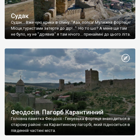
Судак
Судак... Вже чую крики в спину: "Ааа, попса! Муляжна фортеця!
Місце,туристами затерте до дір!..." Но то шо? А мене ще там
не було, ну не "дірявив" я там нічого... принаймні до цього літа.
Феодосія. Пагорб Карантинний
Головна памятка Феодосії - Генуезька фортеця знаходиться в
старому районі - на Карантинному пагорбі, який підноситься в
південній частині міста.