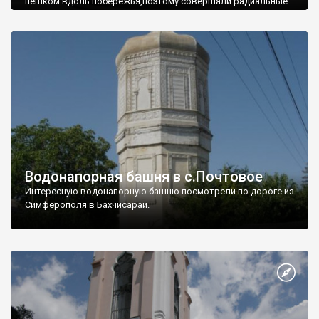
пешком вдоль побережья,поэтому совершали радиальные
вылазки из Оленевки.
Водонапорная башня в с.Почтовое
Интересную водонапорную башню посмотрели по дороге из
Симферополя в Бахчисарай.