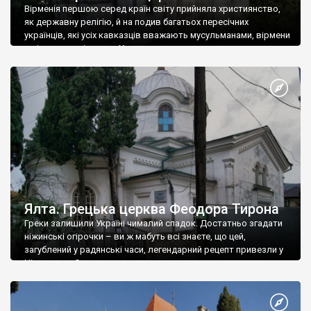
Вірменія першою серед країн світу прийняла християнство,
як державну релігію, й на подив багатьох пересічних
українців, які усіх кавказців вважають мусульманами, вірмени
є відданими вірянами Христа
Ялта. Грецька церква Феодора Тирона
Греки залишили Україні чималий спадок. Достатньо згадати
ніжинські огірочки – ви ж мабуть всі знаєте, що цей,
загублений у радянські часи, легендарний рецепт привезли у
Ніжин греки?