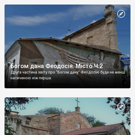
Богом дана Феодосія. Місто Ч.2
Друга частина звіту про "Богом дану" Феодосію буде не менш
насиченою ніж перша.