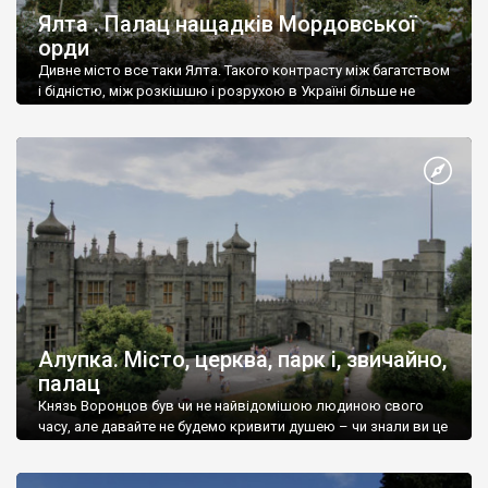
Ялта . Палац нащадків Мордовської
орди
Дивне місто все таки Ялта. Такого контрасту між багатством
і бідністю, між розкішшю і розрухою в Україні більше не
знайдеш.
Алупка. Місто, церква, парк і, звичайно,
палац
Князь Воронцов був чи не найвідомішою людиною свого
часу, але давайте не будемо кривити душею – чи знали ви це
прізвище до відвідин Алупки? Мабуть все таки ні.