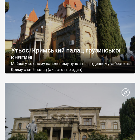
Утьос. Кримський палац грузинської
княгині
Майже у кожному населеному пункті на південному узбережжі
Криму є свій палац (а часто і не один).