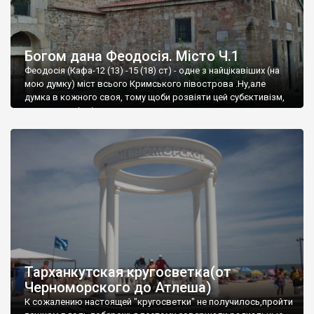
Богом дана Феодосія. Місто Ч.1
Феодосія (Кафа-12 (13) -15 (18) ст) - одне з найцікавіших (на
мою думку) міст всього Кримського півострова .Ну,але
думка в кожного своя, тому щоби розвіяти цей субєктивізм,
запрошую відвідати це
Тарханкутская кругосветка(от
Черноморского до Атлеша)
К сожалению настоящей "кругосветки" не получилось,пройти