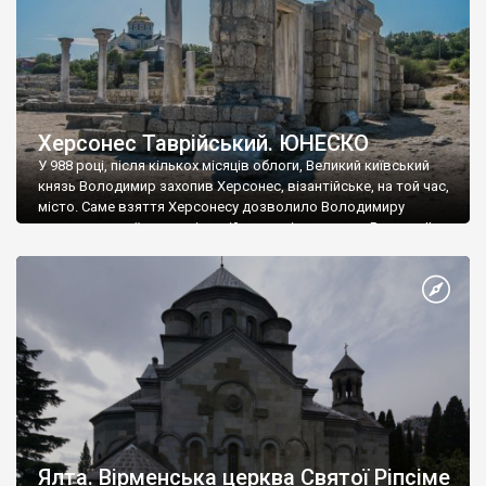
Херсонес Таврійський. ЮНЕСКО
У 988 році, після кількох місяців облоги, Великий київський
князь Володимир захопив Херсонес, візантійське, на той час,
місто. Саме взяття Херсонесу дозволило Володимиру
диктувати свої умови візантійському імператору Василю ІІ, та
одружитися з його дочкою Ганною. Цього ж року, в
Херсонесі Володимир-язичник, став Василем-християнином.
А потім було Хрещення Русі. На честь Херсонесу Таврійського
названо місто […]
Ялта. Вірменська церква Святої Ріпсіме