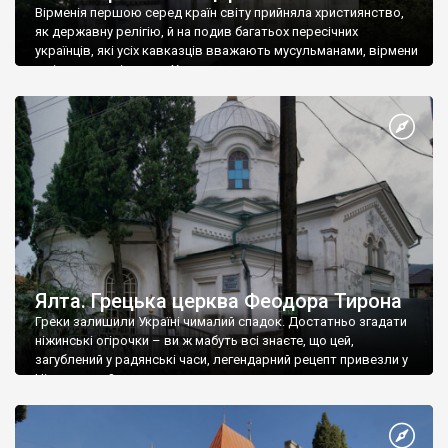
Вірменія першою серед країн світу прийняла християнство,
як державну релігію, й на подив багатьох пересічних
українців, які усіх кавказців вважають мусульманами, вірмени
є відданими вірянами Христа
Ялта. Грецька церква Феодора Тирона
Греки залишили Україні чималий спадок. Достатньо згадати
ніжинські огірочки – ви ж мабуть всі знаєте, що цей,
загублений у радянські часи, легендарний рецепт привезли у
Ніжин греки?