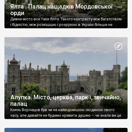
Ялта . Палац нащадків Мордовської
орди
Дивне місто все таки Ялта. Такого контрасту між багатством
і бідністю, між розкішшю і розрухою в Україні більше не
знайдеш.
Алупка. Місто, церква, парк і, звичайно,
палац
Князь Воронцов був чи не найвідомішою людиною свого
часу, але давайте не будемо кривити душею – чи знали ви це
прізвище до відвідин Алупки? Мабуть все таки ні.