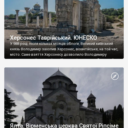
Херсонес Таврійський. ЮНЕСКО
У 988 році, після кількох місяців облоги, Великий київський
князь Володимир захопив Херсонес, візантійське, на той час,
місто. Саме взяття Херсонесу дозволило Володимиру
диктувати свої умови візантійському імператору Василю ІІ, та
одружитися з його дочкою Ганною. Цього ж року, в
Херсонесі Володимир-язичник, став Василем-християнином.
А потім було Хрещення Русі. На честь Херсонесу Таврійського
названо місто […]
Ялта. Вірменська церква Святої Ріпсіме