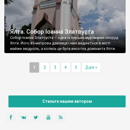
Ялта. Собор Іоанна Златоуста
Собор Іоанна Златоуста – одна із перших мурованих споруд
Ялти. Його 45-метрова дзвіниця і нині видніється в місті
майже звідусіль, а колись це була висотна домінанта Ялти.
1
2
3
4
5
Далі »
Станьте нашим автором