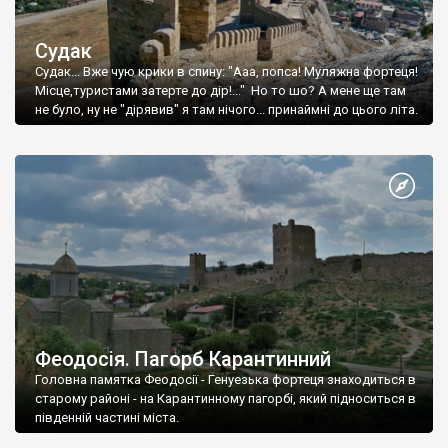
Судак
Судак... Вже чую крики в спину: "Ааа, попса! Муляжна фортеця!
Місце,туристами затерте до дір!..." Но то шо? А мене ще там
не було, ну не "дірявив" я там нічого... принаймні до цього літа.
Феодосія. Пагорб Карантинний
Головна памятка Феодосії - Генуезька фортеця знаходиться в
старому районі - на Карантинному пагорбі, який підноситься в
південній частині міста.