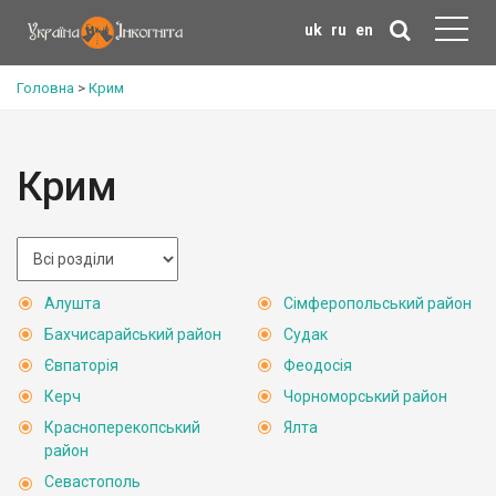
uk
ru
en
Головна
>
Крим
Крим
Алушта
Сімферопольський район
Бахчисарайський район
Судак
Євпаторія
Феодосія
Керч
Чорноморський район
Красноперекопський
Ялта
район
Севастополь