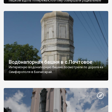
пешком вдоль побережья,поэтому совершали радиальные
вылазки из Оленевки.
Водонапорная башня в с.Почтовое
Интересную водонапорную башню посмотрели по дороге из
Симферополя в Бахчисарай.