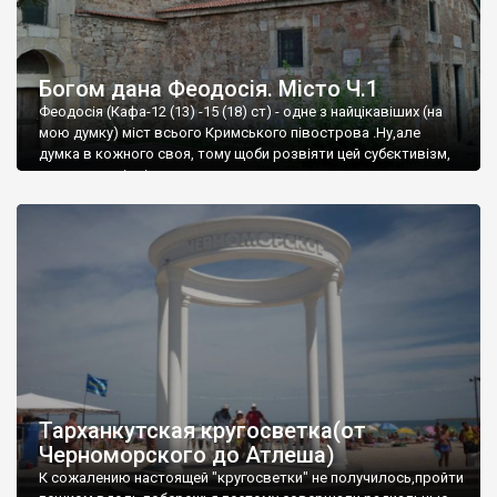
Богом дана Феодосія. Місто Ч.1
Феодосія (Кафа-12 (13) -15 (18) ст) - одне з найцікавіших (на
мою думку) міст всього Кримського півострова .Ну,але
думка в кожного своя, тому щоби розвіяти цей субєктивізм,
запрошую відвідати це
Тарханкутская кругосветка(от
Черноморского до Атлеша)
К сожалению настоящей "кругосветки" не получилось,пройти