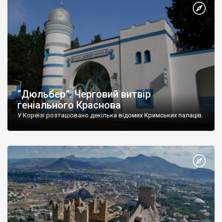
“Дюльбер”. Черговий витвір
геніального Краснова
У Кореїзі розташовано декілька відомих Кримських палаців.