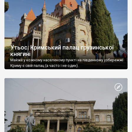
Утьос. Кримський палац грузинської
княгині
Майже у кожному населеному пункті на південному узбережжі
Криму є свій палац (а часто і не один).