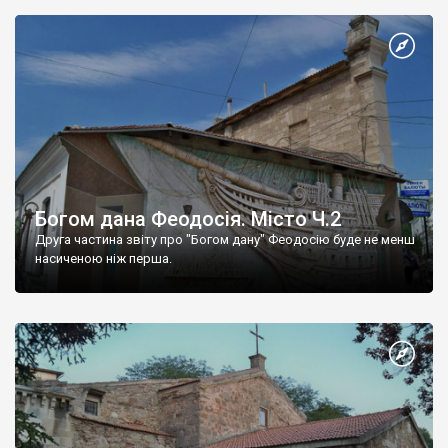
Богом дана Феодосія. Місто Ч.2
Друга частина звіту про "Богом дану" Феодосію буде не менш
насиченою ніж перша.