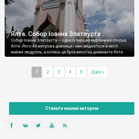
Ялта. Собор Іоанна Златоуста
Собор Іоанна Златоуста – одна із перших мурованих споруд
Ялти. Його 45-метрова дзвіниця і нині видніється в місті
майже звідусіль, а колись це була висотна домінанта Ялти.
1
2
3
4
5
Далі »
Станьте нашим автором