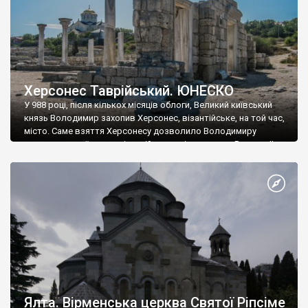
Херсонес Таврійський. ЮНЕСКО
У 988 році, після кількох місяців облоги, Великий київський
князь Володимир захопив Херсонес, візантійське, на той час,
місто. Саме взяття Херсонесу дозволило Володимиру
диктувати свої умови візантійському імператору Василю ІІ, та
одружитися з його дочкою Ганною. Цього ж року, в
Херсонесі Володимир-язичник, став Василем-християнином.
А потім було Хрещення Русі. На честь Херсонесу Таврійського
названо місто […]
Ялта. Вірменська церква Святої Ріпсіме