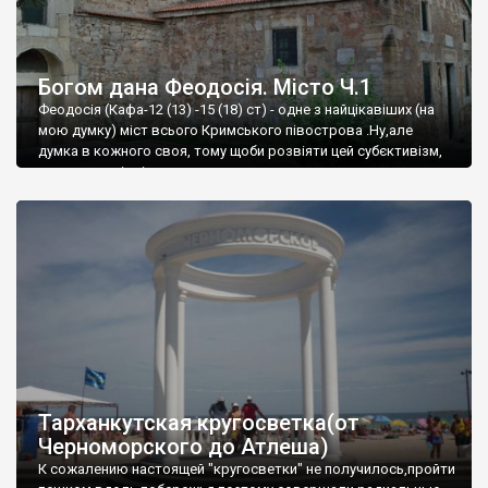
Богом дана Феодосія. Місто Ч.1
Феодосія (Кафа-12 (13) -15 (18) ст) - одне з найцікавіших (на
мою думку) міст всього Кримського півострова .Ну,але
думка в кожного своя, тому щоби розвіяти цей субєктивізм,
запрошую відвідати це
Тарханкутская кругосветка(от
Черноморского до Атлеша)
К сожалению настоящей "кругосветки" не получилось,пройти