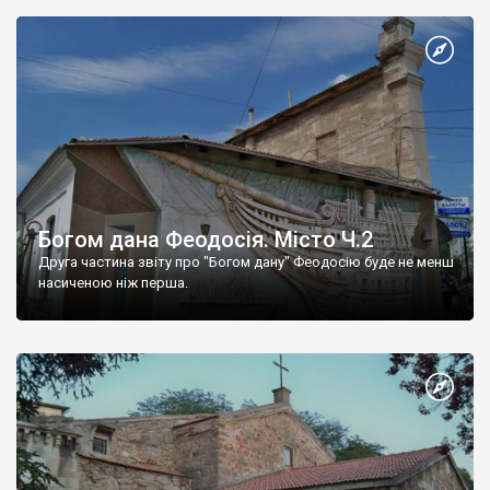
Богом дана Феодосія. Місто Ч.2
Друга частина звіту про "Богом дану" Феодосію буде не менш
насиченою ніж перша.