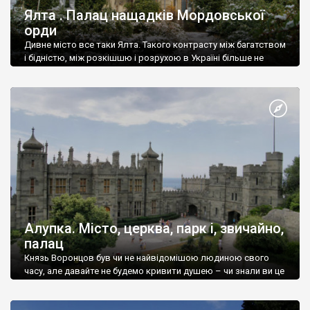
Ялта . Палац нащадків Мордовської
орди
Дивне місто все таки Ялта. Такого контрасту між багатством
і бідністю, між розкішшю і розрухою в Україні більше не
знайдеш.
Алупка. Місто, церква, парк і, звичайно,
палац
Князь Воронцов був чи не найвідомішою людиною свого
часу, але давайте не будемо кривити душею – чи знали ви це
прізвище до відвідин Алупки? Мабуть все таки ні.