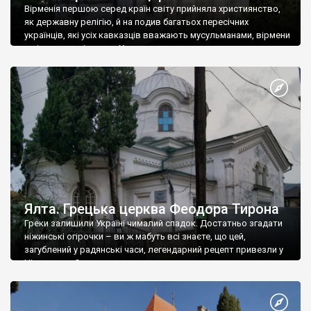
Вірменія першою серед країн світу прийняла християнство,
як державну релігію, й на подив багатьох пересічних
українців, які усіх кавказців вважають мусульманами, вірмени
є відданими вірянами Христа
Ялта. Грецька церква Феодора Тирона
Греки залишили Україні чималий спадок. Достатньо згадати
ніжинські огірочки – ви ж мабуть всі знаєте, що цей,
загублений у радянські часи, легендарний рецепт привезли у
Ніжин греки?