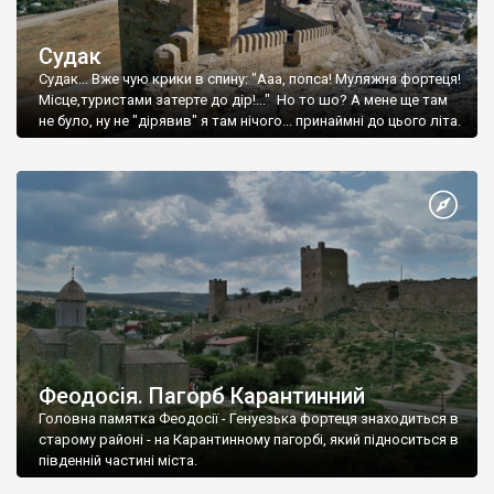
Судак
Судак... Вже чую крики в спину: "Ааа, попса! Муляжна фортеця!
Місце,туристами затерте до дір!..." Но то шо? А мене ще там
не було, ну не "дірявив" я там нічого... принаймні до цього літа.
Феодосія. Пагорб Карантинний
Головна памятка Феодосії - Генуезька фортеця знаходиться в
старому районі - на Карантинному пагорбі, який підноситься в
південній частині міста.