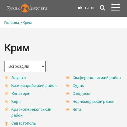
uk
ru
en
Головна
>
Крим
Крим
Алушта
Сімферопольський район
Бахчисарайський район
Судак
Євпаторія
Феодосія
Керч
Чорноморський район
Красноперекопський
Ялта
район
Севастополь