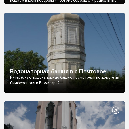
пешком вдоль побережья,поэтому совершали радиальные
вылазки из Оленевки.
Водонапорная башня в с.Почтовое
Интересную водонапорную башню посмотрели по дороге из
Симферополя в Бахчисарай.