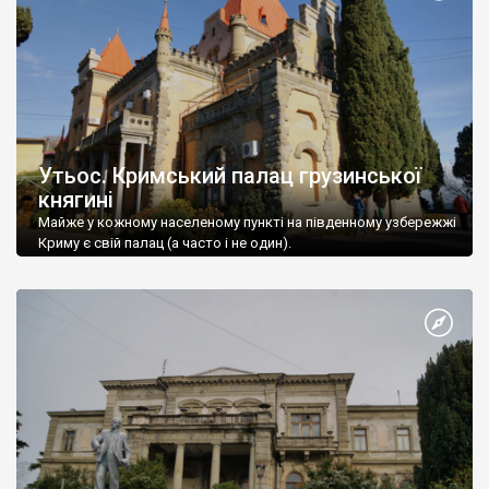
Утьос. Кримський палац грузинської
княгині
Майже у кожному населеному пункті на південному узбережжі
Криму є свій палац (а часто і не один).