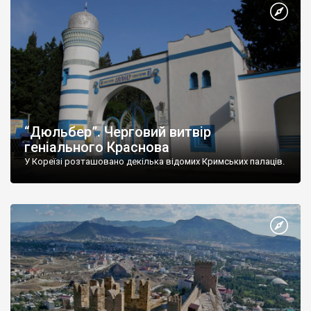
“Дюльбер”. Черговий витвір
геніального Краснова
У Кореїзі розташовано декілька відомих Кримських палаців.