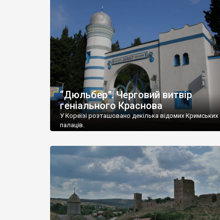
“Дюльбер”. Черговий витвір
геніального Краснова
У Кореїзі розташовано декілька відомих Кримських
палаців.