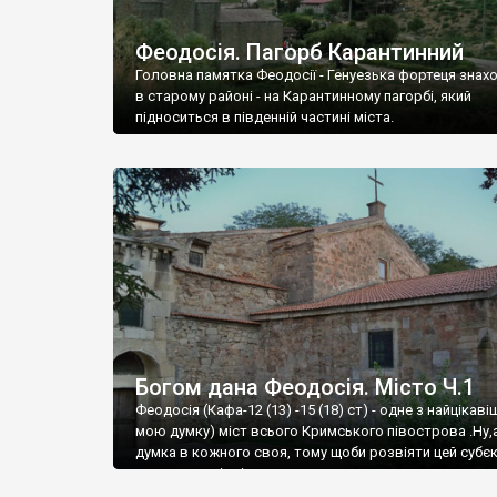
Феодосія. Пагорб Карантинний
Головна памятка Феодосії - Генуезька фортеця знах
в старому районі - на Карантинному пагорбі, який
підноситься в південній частині міста.
Богом дана Феодосія. Місто Ч.1
Феодосія (Кафа-12 (13) -15 (18) ст) - одне з найцікаві
мою думку) міст всього Кримського півострова .Ну,
думка в кожного своя, тому щоби розвіяти цей субєк
запрошую відвідати це