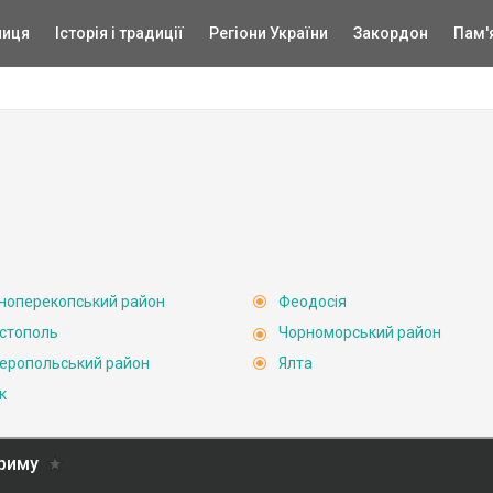
ниця
Історія і традиції
Регіони України
Закордон
Пам'
ноперекопський район
Феодосія
стополь
Чорноморський район
еропольський район
Ялта
к