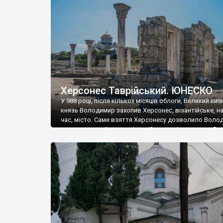
музею «Новгородський музей-заповідник» сотні арт
візантійської доби. Раритети викрадені з фондів об’
культурної спадщини ЮНЕСКО «Херсонеса Таврійсько
Офіційно – на виставку «Золото Візантії», але експер
влада в Україні вважають це лише […]
Херсонес Таврійський. ЮНЕСКО
У 988 році, після кількох місяців облоги, Великий киї
князь Володимир захопив Херсонес, візантійське, на
час, місто. Саме взяття Херсонесу дозволило Воло
диктувати свої умови візантійському імператору Вас
та одружитися з його дочкою Ганною. Цього ж року,
Херсонесі Володимир-язичник, став Василем-
християнином. А потім було Хрещення Русі. На честь
Херсонесу Таврійського названо місто […]