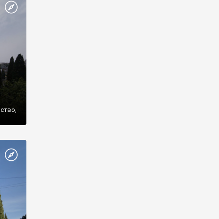
же
нство,