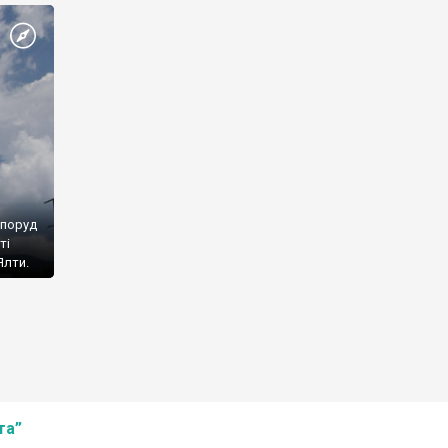
споруд
ті
Ялти.
та”