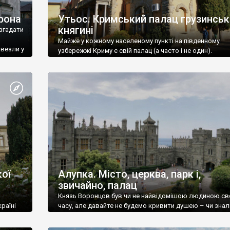
рона
Утьос. Кримський палац грузинськ
княгині
згадати
Майже у кожному населеному пункті на південному
ивезли у
узбережжі Криму є свій палац (а часто і не один).
ої
Алупка. Місто, церква, парк і,
звичайно, палац
Князь Воронцов був чи не найвідомішою людиною св
раїні
часу, але давайте не будемо кривити душею – чи знал
це прізвище до відвідин Алупки? Мабуть все таки ні.