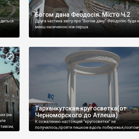
Богом дана Феодосія. Місто Ч.2
одиться
Друга частина звіту про "Богом дану" Феодосію буде 
менш насиченою ніж перша.
Тарханкутская кругосветка(от
Черноморского до Атлеша)
ших (на
але
К сожалению настоящей "кругосветки" не
тивізм,
получилось,пройти пешком вдоль побережья,поэтом
совершали радиальные вылазки из Оленевки.