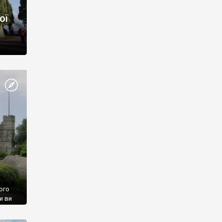
ої
ого
и ви