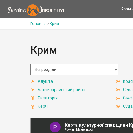
Крам
Головна
>
Крим
Крим
Алушта
Крас
Бахчисарайський район
Сева
Євпаторія
Сімф
Керч
Суда