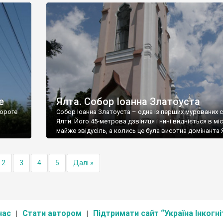
е
Ялта. Собор Іоанна Златоуста
ороге
Собор Іоанна Златоуста – одна із перших мурованих 
Ялти. Його 45-метрова дзвіниця і нині видніється в міс
майже звідусіль, а колись це була висотна домінанта 
2
3
4
5
Далі »
нас
Стати автором
Підтримати сайт “Україна Інкогні