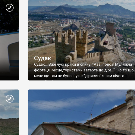
Судак
Судак... Вже чую крики в спину: "Ааа, попса! Муляжна
фортеця! Місце,туристами затерте до дір!..." Но то шо
мене ще там не було, ну не "дірявив" я там нічого...
принаймні до цього літа.