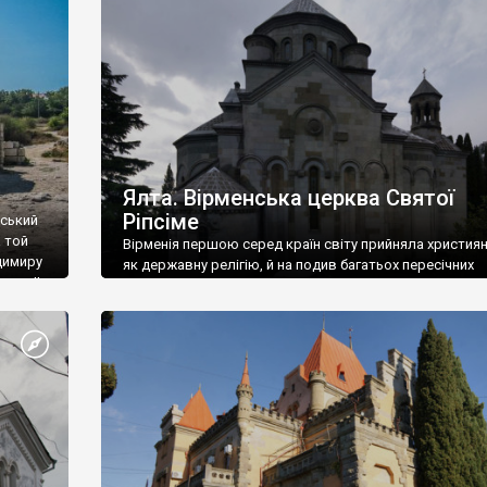
ефактів
називаються «повстяками» (postaki)…” “Вино. Крим
єкту
виробляє відмінне вино і його вдосталь: воно все ду
го».
легке біле і дуже […]
ти та
Ялта. Вірменська церква Святої
Ріпсіме
вський
 той
Вірменія першою серед країн світу прийняла христия
димиру
як державну релігію, й на подив багатьох пересічних
илю ІІ,
українців, які усіх кавказців вважають мусульманами,
 в
вірмени є відданими вірянами Христа