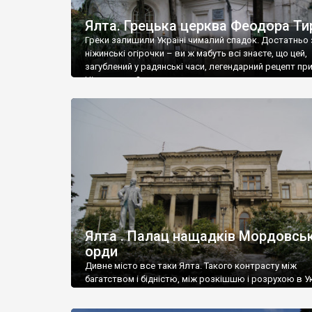
Ялта. Грецька церква Феодора Ти
Греки залишили Україні чималий спадок. Достатньо 
ніжинські огірочки – ви ж мабуть всі знаєте, що цей,
загублений у радянські часи, легендарний рецепт пр
Ніжин греки?
Ялта . Палац нащадків Мордовськ
орди
Дивне місто все таки Ялта. Такого контрасту між
багатством і бідністю, між розкішшю і розрухою в Ук
більше не знайдеш.