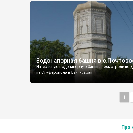
Водонапорная башня в с.Почтово
Интересную водонапорную башню посмотрели по д
из Симферополя в Бахчисарай.
1
Про 