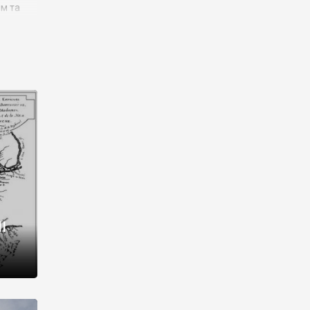
им та
ора і
є
го типу,
ей-
рний
ста:
 райони
від 2
I
і,
рукти,
 котрі