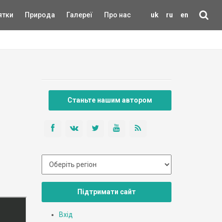
ятки
Природа
Галереї
Про нас
uk
ru
en
Станьте нашим автором
Підтримати сайт
Вхід