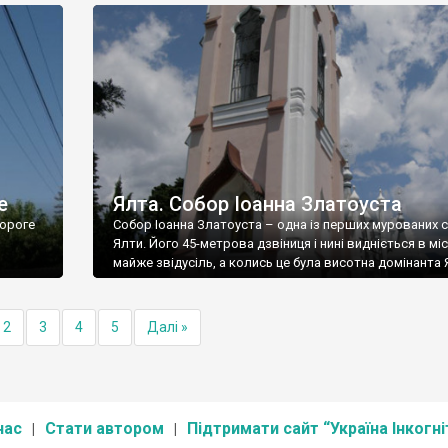
е
Ялта. Собор Іоанна Златоуста
ороге
Собор Іоанна Златоуста – одна із перших мурованих 
Ялти. Його 45-метрова дзвіниця і нині видніється в міс
майже звідусіль, а колись це була висотна домінанта 
2
3
4
5
Далі »
нас
Стати автором
Підтримати сайт “Україна Інкогні