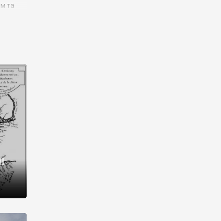
им та
ора і
є
го типу,
ей-
рний
ста:
 райони
від 2
I
і,
рукти,
 котрі