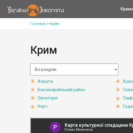
Крам
Головна
>
Крим
Крим
Алушта
Крас
Бахчисарайський район
Сева
Євпаторія
Сімф
Керч
Суда