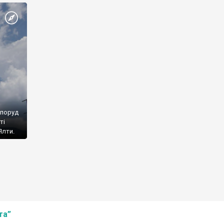
споруд
ті
Ялти.
та”