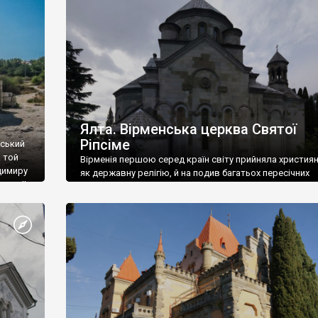
ефактів
називаються «повстяками» (postaki)…” “Вино. Крим
єкту
виробляє відмінне вино і його вдосталь: воно все ду
го».
легке біле і дуже […]
ти та
Ялта. Вірменська церква Святої
Ріпсіме
вський
 той
Вірменія першою серед країн світу прийняла христия
димиру
як державну релігію, й на подив багатьох пересічних
илю ІІ,
українців, які усіх кавказців вважають мусульманами,
 в
вірмени є відданими вірянами Христа