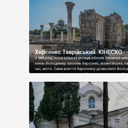
музею «Новгородський музей-заповідник» сотні арт
візантійської доби. Раритети викрадені з фондів об’
культурної спадщини ЮНЕСКО «Херсонеса Таврійсько
Офіційно – на виставку «Золото Візантії», але експер
влада в Україні вважають це лише […]
Херсонес Таврійський. ЮНЕСКО
У 988 році, після кількох місяців облоги, Великий киї
князь Володимир захопив Херсонес, візантійське, на
час, місто. Саме взяття Херсонесу дозволило Воло
диктувати свої умови візантійському імператору Вас
та одружитися з його дочкою Ганною. Цього ж року,
Херсонесі Володимир-язичник, став Василем-
християнином. А потім було Хрещення Русі. На честь
Херсонесу Таврійського названо місто […]