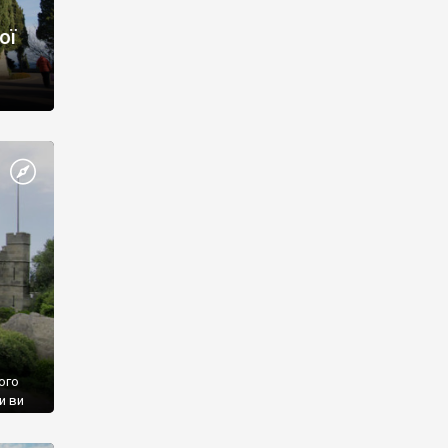
ої
ого
и ви