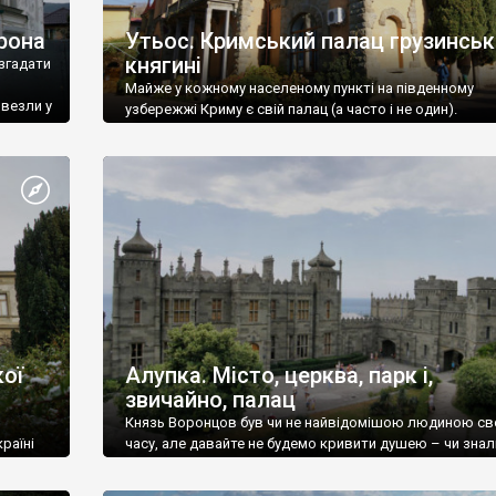
рона
Утьос. Кримський палац грузинськ
княгині
згадати
Майже у кожному населеному пункті на південному
ивезли у
узбережжі Криму є свій палац (а часто і не один).
ої
Алупка. Місто, церква, парк і,
звичайно, палац
Князь Воронцов був чи не найвідомішою людиною св
раїні
часу, але давайте не будемо кривити душею – чи знал
це прізвище до відвідин Алупки? Мабуть все таки ні.