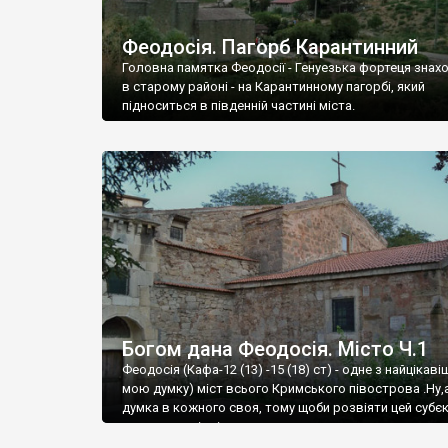
Феодосія. Пагорб Карантинний
Головна памятка Феодосії - Генуезька фортеця знах
в старому районі - на Карантинному пагорбі, який
підноситься в південній частині міста.
Богом дана Феодосія. Місто Ч.1
Феодосія (Кафа-12 (13) -15 (18) ст) - одне з найцікаві
мою думку) міст всього Кримського півострова .Ну,
думка в кожного своя, тому щоби розвіяти цей субєк
запрошую відвідати це