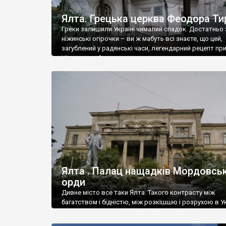
Ялта. Грецька церква Феодора Ти
Греки залишили Україні чималий спадок. Достатньо 
ніжинські огірочки – ви ж мабуть всі знаєте, що цей,
загублений у радянські часи, легендарний рецепт пр
Ніжин греки?
Ялта . Палац нащадків Мордовськ
орди
Дивне місто все таки Ялта. Такого контрасту між
багатством і бідністю, між розкішшю і розрухою в Ук
більше не знайдеш.