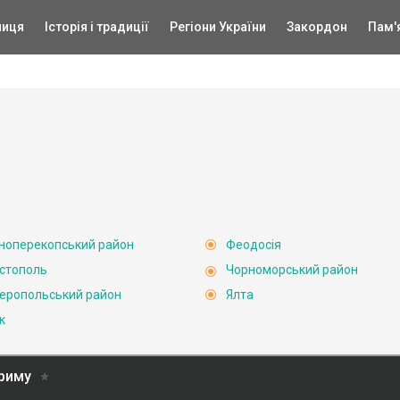
ниця
Історія і традиції
Регіони України
Закордон
Пам'
ноперекопський район
Феодосія
стополь
Чорноморський район
еропольський район
Ялта
к