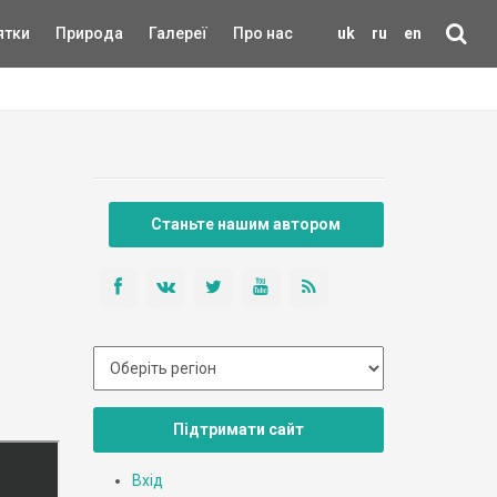
ятки
Природа
Галереї
Про нас
uk
ru
en
Станьте нашим автором
Підтримати сайт
Вхід