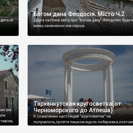
Богом дана Феодосія. Місто Ч.2
одиться
Друга частина звіту про "Богом дану" Феодосію буде 
менш насиченою ніж перша.
Тарханкутская кругосветка(от
Черноморского до Атлеша)
ших (на
але
К сожалению настоящей "кругосветки" не
тивізм,
получилось,пройти пешком вдоль побережья,поэтом
совершали радиальные вылазки из Оленевки.