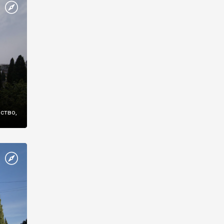
же
нство,