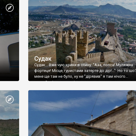
Судак
Судак... Вже чую крики в спину: "Ааа, попса! Муляжна
фортеця! Місце,туристами затерте до дір!..." Но то шо
мене ще там не було, ну не "дірявив" я там нічого...
принаймні до цього літа.