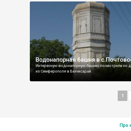
Водонапорная башня в с.Почтово
Интересную водонапорную башню посмотрели по д
из Симферополя в Бахчисарай.
1
Про 