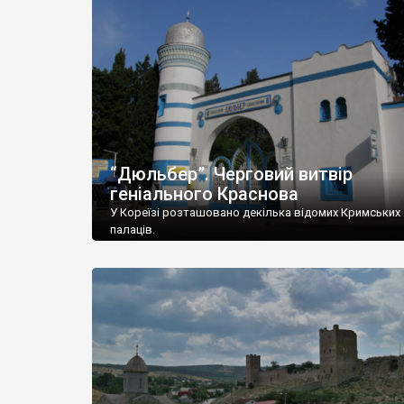
“Дюльбер”. Черговий витвір
геніального Краснова
У Кореїзі розташовано декілька відомих Кримських
палаців.