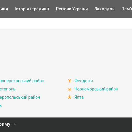
ниця
Історія і традиції
Регіони України
Закордон
Пам'
ноперекопський район
Феодосія
стополь
Чорноморський район
еропольський район
Ялта
к