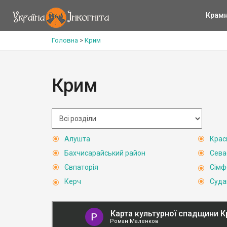
Крам
Головна
>
Крим
Крим
Алушта
Крас
Бахчисарайський район
Сева
Євпаторія
Сімф
Керч
Суда