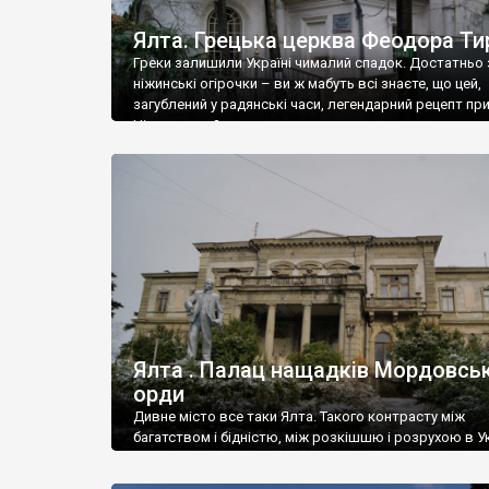
Ялта. Грецька церква Феодора Ти
Греки залишили Україні чималий спадок. Достатньо 
ніжинські огірочки – ви ж мабуть всі знаєте, що цей,
загублений у радянські часи, легендарний рецепт пр
Ніжин греки?
Ялта . Палац нащадків Мордовськ
орди
Дивне місто все таки Ялта. Такого контрасту між
багатством і бідністю, між розкішшю і розрухою в Ук
більше не знайдеш.