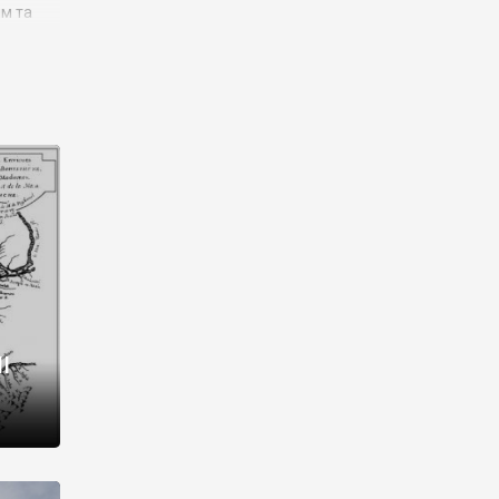
им та
ора і
є
го типу,
ей-
рний
ста:
 райони
від 2
I
і,
рукти,
 котрі