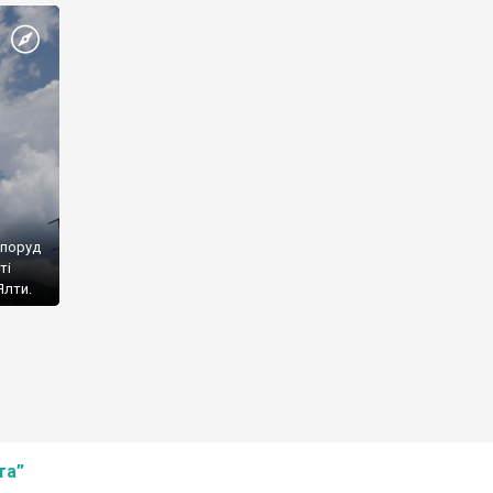
споруд
ті
Ялти.
та”