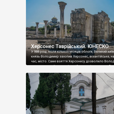
музею «Новгородський музей-заповідник» сотні арт
візантійської доби. Раритети викрадені з фондів об’
культурної спадщини ЮНЕСКО «Херсонеса Таврійсько
Офіційно – на виставку «Золото Візантії», але експер
влада в Україні вважають це лише […]
Херсонес Таврійський. ЮНЕСКО
У 988 році, після кількох місяців облоги, Великий киї
князь Володимир захопив Херсонес, візантійське, на
час, місто. Саме взяття Херсонесу дозволило Воло
диктувати свої умови візантійському імператору Вас
та одружитися з його дочкою Ганною. Цього ж року,
Херсонесі Володимир-язичник, став Василем-
християнином. А потім було Хрещення Русі. На честь
Херсонесу Таврійського названо місто […]