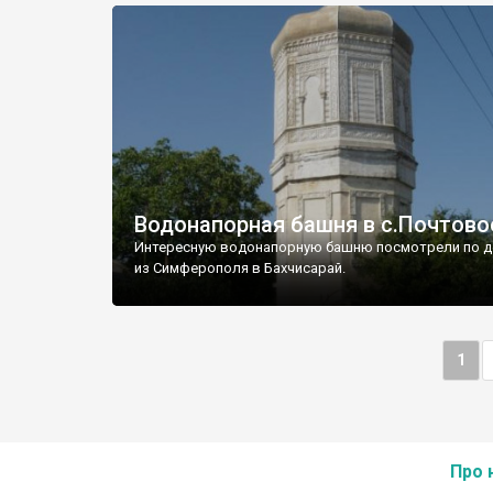
Водонапорная башня в с.Почтово
Интересную водонапорную башню посмотрели по д
из Симферополя в Бахчисарай.
1
Про 