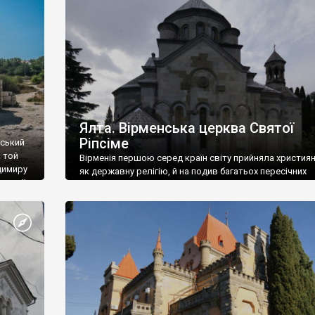
ефактів
називаються «повстяками» (postaki)…” “Вино. Крим
єкту
виробляє відмінне вино і його вдосталь: воно все ду
го».
легке біле і дуже […]
ти та
Ялта. Вірменська церква Святої
Ріпсіме
вський
 той
Вірменія першою серед країн світу прийняла христия
димиру
як державну релігію, й на подив багатьох пересічних
илю ІІ,
українців, які усіх кавказців вважають мусульманами,
 в
вірмени є відданими вірянами Христа