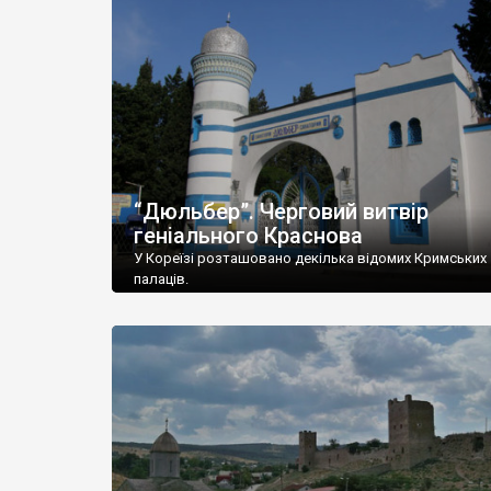
“Дюльбер”. Черговий витвір
геніального Краснова
У Кореїзі розташовано декілька відомих Кримських
палаців.