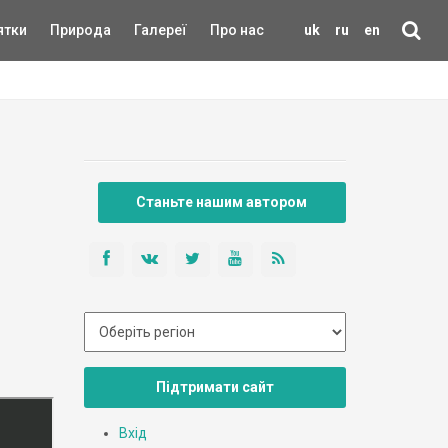
ятки
Природа
Галереї
Про нас
uk
ru
en
Станьте нашим автором
Підтримати сайт
Вхід