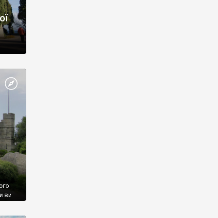
ої
ого
и ви