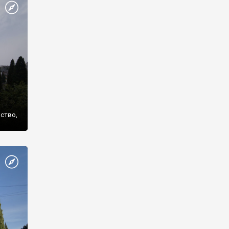
же
нство,