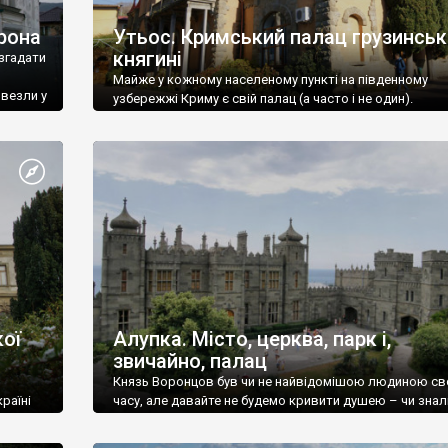
рона
Утьос. Кримський палац грузинськ
княгині
згадати
Майже у кожному населеному пункті на південному
ивезли у
узбережжі Криму є свій палац (а часто і не один).
ої
Алупка. Місто, церква, парк і,
звичайно, палац
Князь Воронцов був чи не найвідомішою людиною св
раїні
часу, але давайте не будемо кривити душею – чи знал
це прізвище до відвідин Алупки? Мабуть все таки ні.