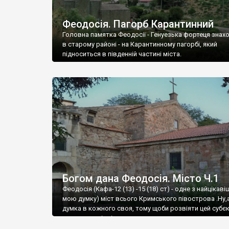
Феодосія. Пагорб Карантинний
Головна памятка Феодосії - Генуезька фортеця знах
в старому районі - на Карантинному пагорбі, який
підноситься в південній частині міста.
Богом дана Феодосія. Місто Ч.1
Феодосія (Кафа-12 (13) -15 (18) ст) - одне з найцікаві
мою думку) міст всього Кримського півострова .Ну,
думка в кожного своя, тому щоби розвіяти цей субєк
запрошую відвідати це