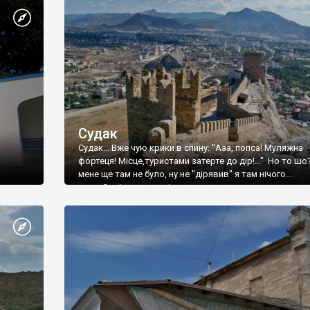
Судак
Судак... Вже чую крики в спину: "Ааа, попса! Муляжна
фортеця! Місце,туристами затерте до дір!..." Но то шо
мене ще там не було, ну не "дірявив" я там нічого...
принаймні до цього літа.