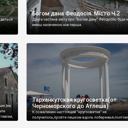
Богом дана Феодосія. Місто Ч.2
одиться
Друга частина звіту про "Богом дану" Феодосію буде 
менш насиченою ніж перша.
Тарханкутская кругосветка(от
Черноморского до Атлеша)
ших (на
але
К сожалению настоящей "кругосветки" не
тивізм,
получилось,пройти пешком вдоль побережья,поэтом
совершали радиальные вылазки из Оленевки.