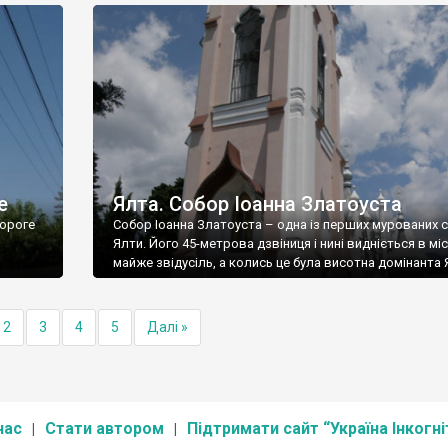
е
Ялта. Собор Іоанна Златоуста
ороге
Собор Іоанна Златоуста – одна із перших мурованих 
Ялти. Його 45-метрова дзвіниця і нині видніється в міс
майже звідусіль, а колись це була висотна домінанта 
2
3
4
5
Далі »
нас
Стати автором
Підтримати сайт “Україна Інкогні