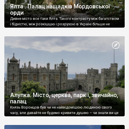
Ялта . Палац нащадків Мордовської
орди
Дивне місто все таки Ялта. Такого контрасту між багатством
і бідністю, між розкішшю і розрухою в Україні більше не
знайдеш.
Алупка. Місто, церква, парк і, звичайно,
палац
Князь Воронцов був чи не найвідомішою людиною свого
часу, але давайте не будемо кривити душею – чи знали ви це
прізвище до відвідин Алупки? Мабуть все таки ні.