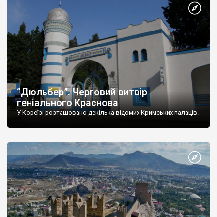
“Дюльбер”. Черговий витвір
геніального Краснова
У Кореїзі розташовано декілька відомих Кримських палаців.