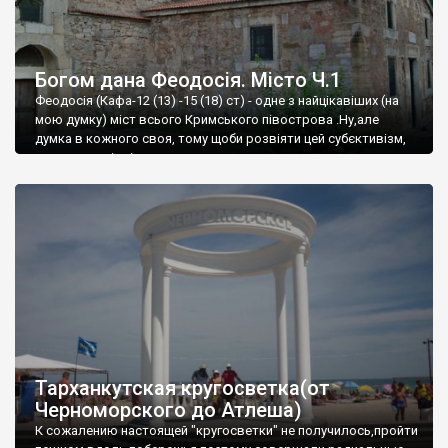
Богом дана Феодосія. Місто Ч.1
Феодосія (Кафа-12 (13) -15 (18) ст) - одне з найцікавіших (на
мою думку) міст всього Кримського півострова .Ну,але
думка в кожного своя, тому щоби розвіяти цей субєктивізм,
запрошую відвідати це
Тарханкутская кругосветка(от
Черноморского до Атлеша)
К сожалению настоящей "кругосветки" не получилось,пройти