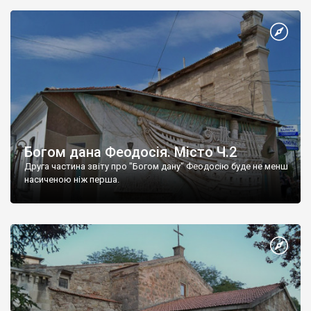
Богом дана Феодосія. Місто Ч.2
Друга частина звіту про "Богом дану" Феодосію буде не менш
насиченою ніж перша.