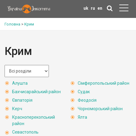
uk
ru
en
Головна
>
Крим
Крим
Алушта
Сімферопольський район
Бахчисарайський район
Судак
Євпаторія
Феодосія
Керч
Чорноморський район
Красноперекопський
Ялта
район
Севастополь