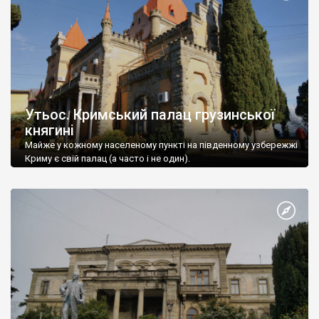
Утьос. Кримський палац грузинської
княгині
Майже у кожному населеному пункті на південному узбережжі
Криму є свій палац (а часто і не один).