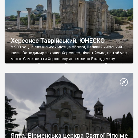
Херсонес Таврійський. ЮНЕСКО
У 988 році, після кількох місяців облоги, Великий київський
князь Володимир захопив Херсонес, візантійське, на той час,
місто. Саме взяття Херсонесу дозволило Володимиру
диктувати свої умови візантійському імператору Василю ІІ, та
одружитися з його дочкою Ганною. Цього ж року, в
Херсонесі Володимир-язичник, став Василем-християнином.
А потім було Хрещення Русі. На честь Херсонесу Таврійського
названо місто […]
Ялта. Вірменська церква Святої Ріпсіме