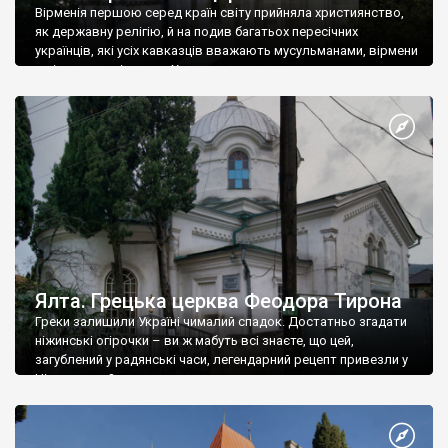
Вірменія першою серед країн світу прийняла християнство,
як державну релігію, й на подив багатьох пересічних
українців, які усіх кавказців вважають мусульманами, вірмени
є відданими вірянами Христа
Ялта. Грецька церква Феодора Тирона
Греки залишили Україні чималий спадок. Достатньо згадати
ніжинські огірочки – ви ж мабуть всі знаєте, що цей,
загублений у радянські часи, легендарний рецепт привезли у
Ніжин греки?