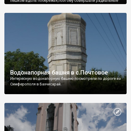
пешком вдоль побережья,поэтому совершали радиальные
вылазки из Оленевки.
Водонапорная башня в с.Почтовое
Интересную водонапорную башню посмотрели по дороге из
Симферополя в Бахчисарай.