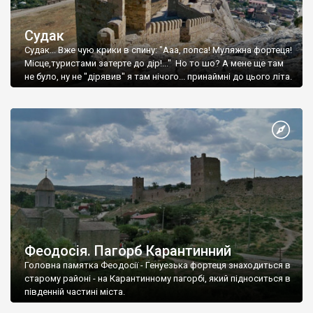
Судак
Судак... Вже чую крики в спину: "Ааа, попса! Муляжна фортеця!
Місце,туристами затерте до дір!..." Но то шо? А мене ще там
не було, ну не "дірявив" я там нічого... принаймні до цього літа.
Феодосія. Пагорб Карантинний
Головна памятка Феодосії - Генуезька фортеця знаходиться в
старому районі - на Карантинному пагорбі, який підноситься в
південній частині міста.