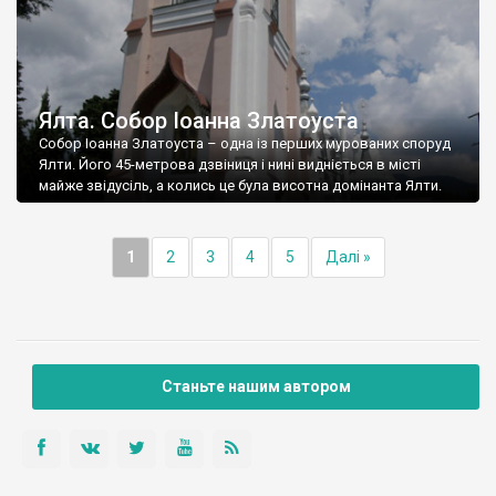
Ялта. Собор Іоанна Златоуста
Собор Іоанна Златоуста – одна із перших мурованих споруд
Ялти. Його 45-метрова дзвіниця і нині видніється в місті
майже звідусіль, а колись це була висотна домінанта Ялти.
1
2
3
4
5
Далі »
Станьте нашим автором