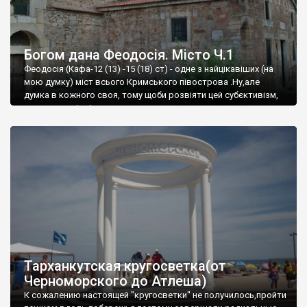
Богом дана Феодосія. Місто Ч.1
Феодосія (Кафа-12 (13) -15 (18) ст) - одне з найцікавіших (на
мою думку) міст всього Кримського півострова .Ну,але
думка в кожного своя, тому щоби розвіяти цей субєктивізм,
запрошую відвідати це
Тарханкутская кругосветка(от
Черноморского до Атлеша)
К сожалению настоящей "кругосветки" не получилось,пройти