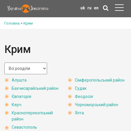
uk
ru
en
Головна
>
Крим
Крим
Алушта
Сімферопольський район
Бахчисарайський район
Судак
Євпаторія
Феодосія
Керч
Чорноморський район
Красноперекопський
Ялта
район
Севастополь