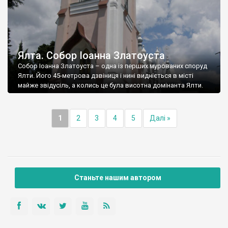
Ялта. Собор Іоанна Златоуста
Собор Іоанна Златоуста – одна із перших мурованих споруд
Ялти. Його 45-метрова дзвіниця і нині видніється в місті
майже звідусіль, а колись це була висотна домінанта Ялти.
1
2
3
4
5
Далі »
Станьте нашим автором