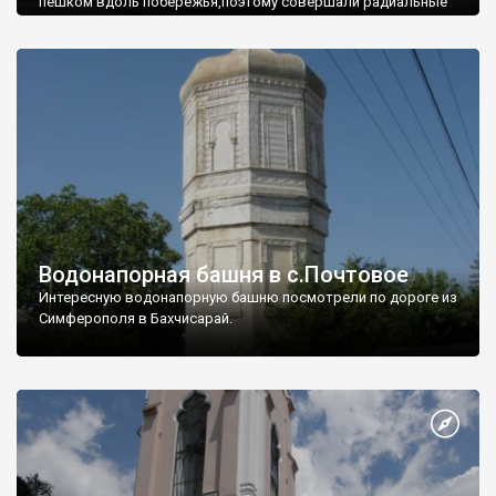
пешком вдоль побережья,поэтому совершали радиальные
вылазки из Оленевки.
Водонапорная башня в с.Почтовое
Интересную водонапорную башню посмотрели по дороге из
Симферополя в Бахчисарай.