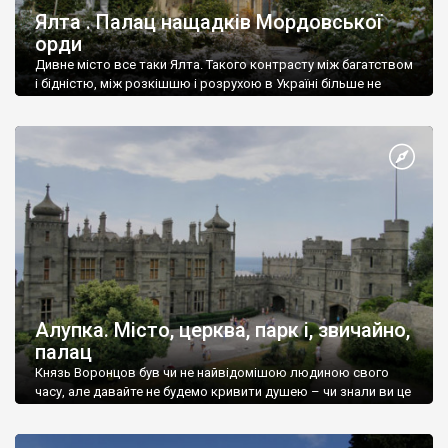
Ялта . Палац нащадків Мордовської
орди
Дивне місто все таки Ялта. Такого контрасту між багатством
і бідністю, між розкішшю і розрухою в Україні більше не
знайдеш.
Алупка. Місто, церква, парк і, звичайно,
палац
Князь Воронцов був чи не найвідомішою людиною свого
часу, але давайте не будемо кривити душею – чи знали ви це
прізвище до відвідин Алупки? Мабуть все таки ні.