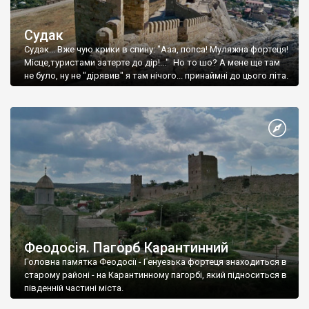
Судак
Судак... Вже чую крики в спину: "Ааа, попса! Муляжна фортеця!
Місце,туристами затерте до дір!..." Но то шо? А мене ще там
не було, ну не "дірявив" я там нічого... принаймні до цього літа.
Феодосія. Пагорб Карантинний
Головна памятка Феодосії - Генуезька фортеця знаходиться в
старому районі - на Карантинному пагорбі, який підноситься в
південній частині міста.