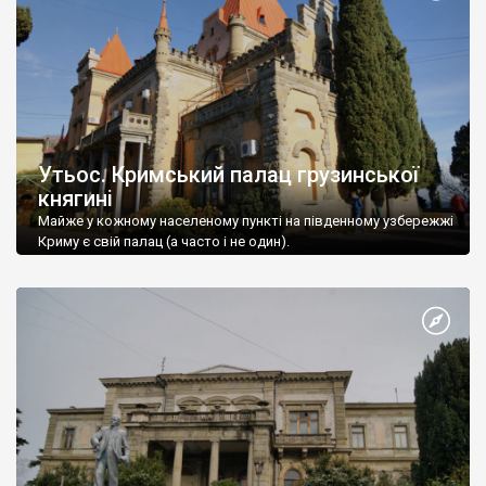
Утьос. Кримський палац грузинської
княгині
Майже у кожному населеному пункті на південному узбережжі
Криму є свій палац (а часто і не один).