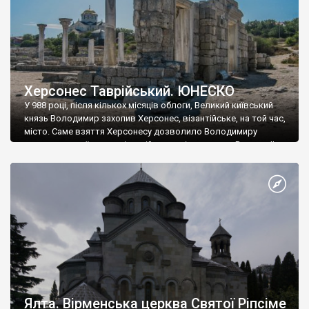
Херсонес Таврійський. ЮНЕСКО
У 988 році, після кількох місяців облоги, Великий київський
князь Володимир захопив Херсонес, візантійське, на той час,
місто. Саме взяття Херсонесу дозволило Володимиру
диктувати свої умови візантійському імператору Василю ІІ, та
одружитися з його дочкою Ганною. Цього ж року, в
Херсонесі Володимир-язичник, став Василем-християнином.
А потім було Хрещення Русі. На честь Херсонесу Таврійського
названо місто […]
Ялта. Вірменська церква Святої Ріпсіме