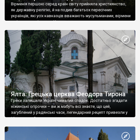
Вірменія першою серед країн світу прийняла християнство,
як державну релігію, й на подив багатьох пересічних
українців, які усіх кавказців вважають мусульманами, вірмени
є відданими вірянами Христа
Ялта. Грецька церква Феодора Тирона
Греки залишили Україні чималий спадок. Достатньо згадати
ніжинські огірочки – ви ж мабуть всі знаєте, що цей,
загублений у радянські часи, легендарний рецепт привезли у
Ніжин греки?