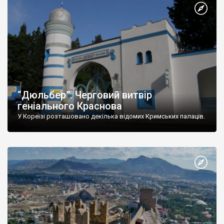
“Дюльбер”. Черговий витвір
геніального Краснова
У Кореїзі розташовано декілька відомих Кримських палаців.