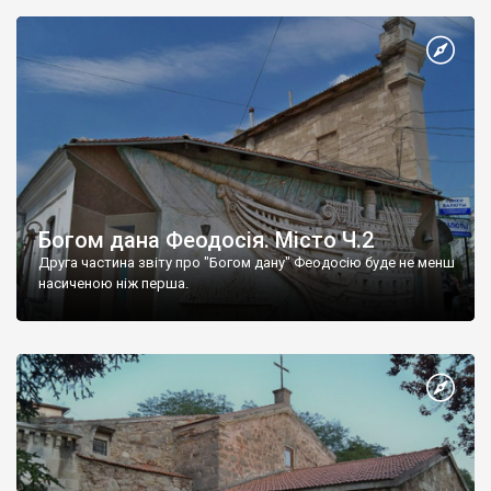
Богом дана Феодосія. Місто Ч.2
Друга частина звіту про "Богом дану" Феодосію буде не менш
насиченою ніж перша.