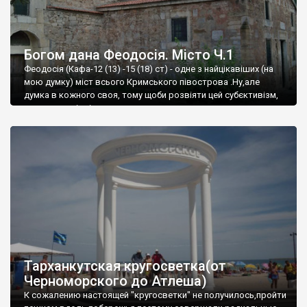
Богом дана Феодосія. Місто Ч.1
Феодосія (Кафа-12 (13) -15 (18) ст) - одне з найцікавіших (на
мою думку) міст всього Кримського півострова .Ну,але
думка в кожного своя, тому щоби розвіяти цей субєктивізм,
запрошую відвідати це
Тарханкутская кругосветка(от
Черноморского до Атлеша)
К сожалению настоящей "кругосветки" не получилось,пройти