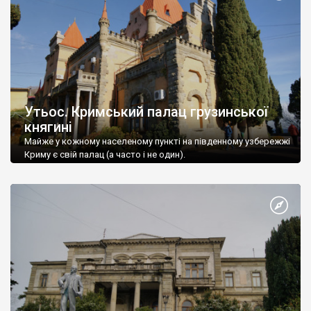
Утьос. Кримський палац грузинської
княгині
Майже у кожному населеному пункті на південному узбережжі
Криму є свій палац (а часто і не один).