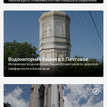
пешком вдоль побережья,поэтому совершали радиальные
вылазки из Оленевки.
Водонапорная башня в с.Почтовое
Интересную водонапорную башню посмотрели по дороге из
Симферополя в Бахчисарай.