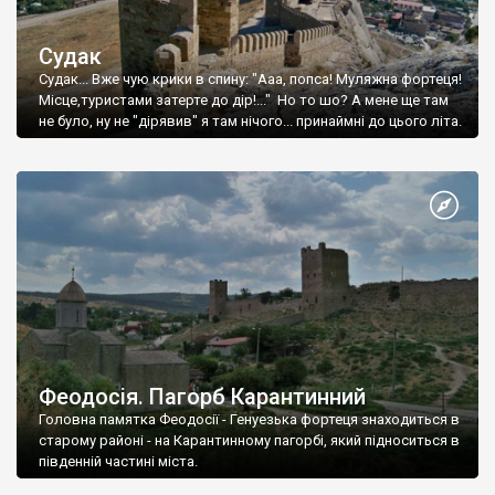
Судак
Судак... Вже чую крики в спину: "Ааа, попса! Муляжна фортеця!
Місце,туристами затерте до дір!..." Но то шо? А мене ще там
не було, ну не "дірявив" я там нічого... принаймні до цього літа.
Феодосія. Пагорб Карантинний
Головна памятка Феодосії - Генуезька фортеця знаходиться в
старому районі - на Карантинному пагорбі, який підноситься в
південній частині міста.