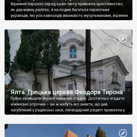
Вірменія першою серед країн світу прийняла християнство,
як державну релігію, й на подив багатьох пересічних
українців, які усіх кавказців вважають мусульманами, вірмени
є відданими вірянами Христа
Ялта. Грецька церква Феодора Тирона
Греки залишили Україні чималий спадок. Достатньо згадати
ніжинські огірочки – ви ж мабуть всі знаєте, що цей,
загублений у радянські часи, легендарний рецепт привезли у
Ніжин греки?