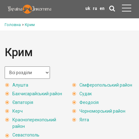
uk
ru
en
Головна
>
Крим
Крим
Алушта
Сімферопольський район
Бахчисарайський район
Судак
Євпаторія
Феодосія
Керч
Чорноморський район
Красноперекопський
Ялта
район
Севастополь