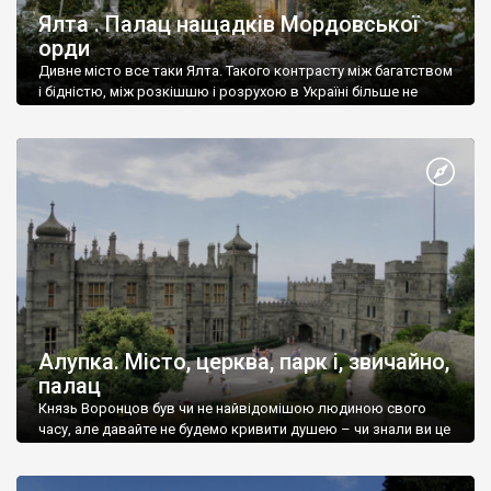
Ялта . Палац нащадків Мордовської
орди
Дивне місто все таки Ялта. Такого контрасту між багатством
і бідністю, між розкішшю і розрухою в Україні більше не
знайдеш.
Алупка. Місто, церква, парк і, звичайно,
палац
Князь Воронцов був чи не найвідомішою людиною свого
часу, але давайте не будемо кривити душею – чи знали ви це
прізвище до відвідин Алупки? Мабуть все таки ні.