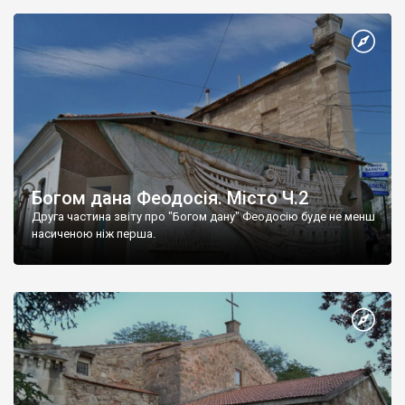
Богом дана Феодосія. Місто Ч.2
Друга частина звіту про "Богом дану" Феодосію буде не менш
насиченою ніж перша.