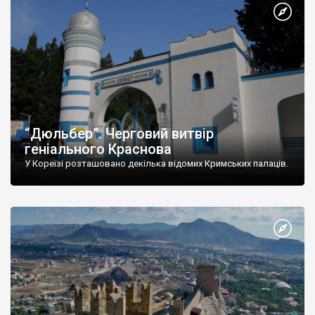
“Дюльбер”. Черговий витвір
геніального Краснова
У Кореїзі розташовано декілька відомих Кримських палаців.