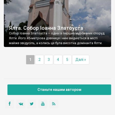
Ялта. Собор Іоанна Златоуста
Собор Іоанна Златоуста – одна із перших мурованих споруд
Ялти. Його 45-метрова дзвіниця і нині видніється в місті
майже звідусіль, а колись це була висотна домінанта Ялти.
1
2
3
4
5
Далі »
Станьте нашим автором