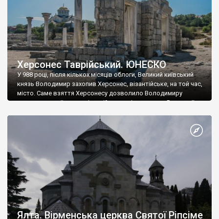
Херсонес Таврійський. ЮНЕСКО
У 988 році, після кількох місяців облоги, Великий київський
князь Володимир захопив Херсонес, візантійське, на той час,
місто. Саме взяття Херсонесу дозволило Володимиру
диктувати свої умови візантійському імператору Василю ІІ, та
одружитися з його дочкою Ганною. Цього ж року, в
Херсонесі Володимир-язичник, став Василем-християнином.
А потім було Хрещення Русі. На честь Херсонесу Таврійського
названо місто […]
Ялта. Вірменська церква Святої Ріпсіме