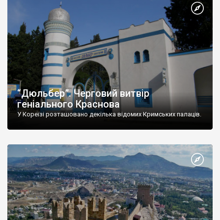
“Дюльбер”. Черговий витвір
геніального Краснова
У Кореїзі розташовано декілька відомих Кримських палаців.