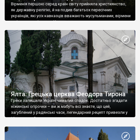
Вірменія першою серед країн світу прийняла християнство,
як державну релігію, й на подив багатьох пересічних
українців, які усіх кавказців вважають мусульманами, вірмени
є відданими вірянами Христа
Ялта. Грецька церква Феодора Тирона
Греки залишили Україні чималий спадок. Достатньо згадати
ніжинські огірочки – ви ж мабуть всі знаєте, що цей,
загублений у радянські часи, легендарний рецепт привезли у
Ніжин греки?