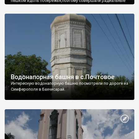
пешком вдоль побережья,поэтому совершали радиальные
вылазки из Оленевки.
Водонапорная башня в с.Почтовое
Интересную водонапорную башню посмотрели по дороге из
Симферополя в Бахчисарай.