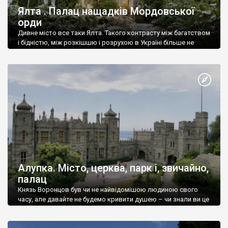
Ялта . Палац нащадків Мордовської
орди
Дивне місто все таки Ялта. Такого контрасту між багатством
і бідністю, між розкішшю і розрухою в Україні більше не
знайдеш.
Алупка. Місто, церква, парк і, звичайно,
палац
Князь Воронцов був чи не найвідомішою людиною свого
часу, але давайте не будемо кривити душею – чи знали ви це
прізвище до відвідин Алупки? Мабуть все таки ні.