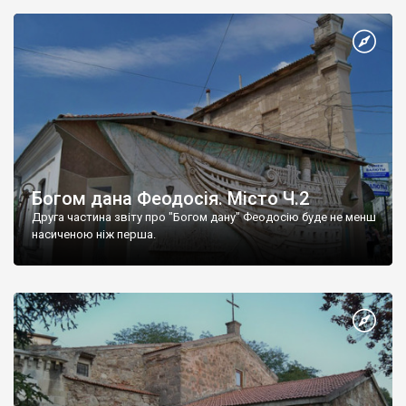
Богом дана Феодосія. Місто Ч.2
Друга частина звіту про "Богом дану" Феодосію буде не менш
насиченою ніж перша.