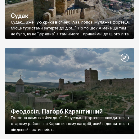
Судак
Судак... Вже чую крики в спину: "Ааа, попса! Муляжна фортеця!
Місце,туристами затерте до дір!..." Но то шо? А мене ще там
не було, ну не "дірявив" я там нічого... принаймні до цього літа.
Феодосія. Пагорб Карантинний
Головна памятка Феодосії - Генуезька фортеця знаходиться в
старому районі - на Карантинному пагорбі, який підноситься в
південній частині міста.