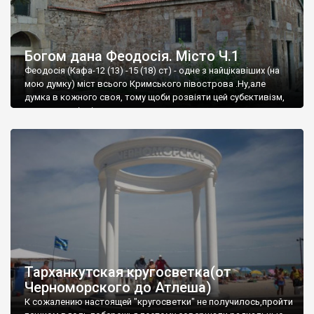
Богом дана Феодосія. Місто Ч.1
Феодосія (Кафа-12 (13) -15 (18) ст) - одне з найцікавіших (на
мою думку) міст всього Кримського півострова .Ну,але
думка в кожного своя, тому щоби розвіяти цей субєктивізм,
запрошую відвідати це
Тарханкутская кругосветка(от
Черноморского до Атлеша)
К сожалению настоящей "кругосветки" не получилось,пройти