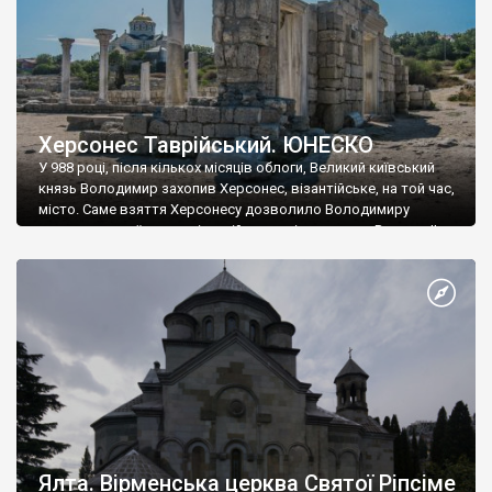
Херсонес Таврійський. ЮНЕСКО
У 988 році, після кількох місяців облоги, Великий київський
князь Володимир захопив Херсонес, візантійське, на той час,
місто. Саме взяття Херсонесу дозволило Володимиру
диктувати свої умови візантійському імператору Василю ІІ, та
одружитися з його дочкою Ганною. Цього ж року, в
Херсонесі Володимир-язичник, став Василем-християнином.
А потім було Хрещення Русі. На честь Херсонесу Таврійського
названо місто […]
Ялта. Вірменська церква Святої Ріпсіме