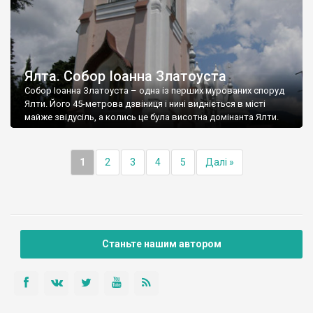
Ялта. Собор Іоанна Златоуста
Собор Іоанна Златоуста – одна із перших мурованих споруд
Ялти. Його 45-метрова дзвіниця і нині видніється в місті
майже звідусіль, а колись це була висотна домінанта Ялти.
1
2
3
4
5
Далі »
Станьте нашим автором