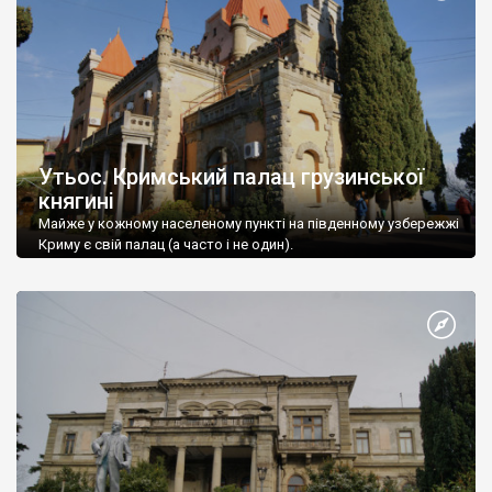
Утьос. Кримський палац грузинської
княгині
Майже у кожному населеному пункті на південному узбережжі
Криму є свій палац (а часто і не один).