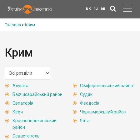
uk
ru
en
Головна
>
Крим
Крим
Алушта
Сімферопольський район
Бахчисарайський район
Судак
Євпаторія
Феодосія
Керч
Чорноморський район
Красноперекопський
Ялта
район
Севастополь