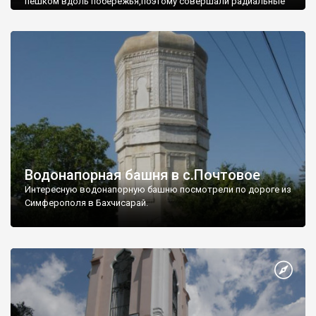
пешком вдоль побережья,поэтому совершали радиальные
вылазки из Оленевки.
Водонапорная башня в с.Почтовое
Интересную водонапорную башню посмотрели по дороге из
Симферополя в Бахчисарай.