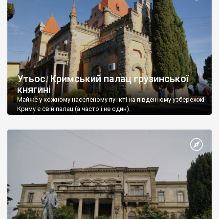
Утьос. Кримський палац грузинської
княгині
Майже у кожному населеному пункті на південному узбережжі
Криму є свій палац (а часто і не один).