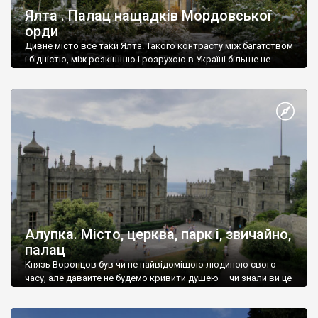
Ялта . Палац нащадків Мордовської
орди
Дивне місто все таки Ялта. Такого контрасту між багатством
і бідністю, між розкішшю і розрухою в Україні більше не
знайдеш.
Алупка. Місто, церква, парк і, звичайно,
палац
Князь Воронцов був чи не найвідомішою людиною свого
часу, але давайте не будемо кривити душею – чи знали ви це
прізвище до відвідин Алупки? Мабуть все таки ні.