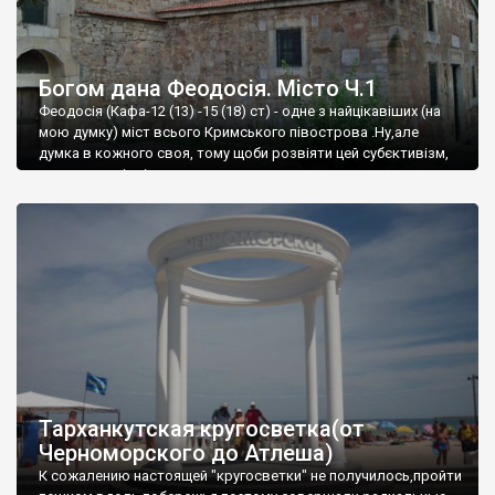
Богом дана Феодосія. Місто Ч.1
Феодосія (Кафа-12 (13) -15 (18) ст) - одне з найцікавіших (на
мою думку) міст всього Кримського півострова .Ну,але
думка в кожного своя, тому щоби розвіяти цей субєктивізм,
запрошую відвідати це
Тарханкутская кругосветка(от
Черноморского до Атлеша)
К сожалению настоящей "кругосветки" не получилось,пройти