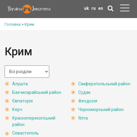
uk
ru
en
Головна
>
Крим
Крим
Алушта
Сімферопольський район
Бахчисарайський район
Судак
Євпаторія
Феодосія
Керч
Чорноморський район
Красноперекопський
Ялта
район
Севастополь