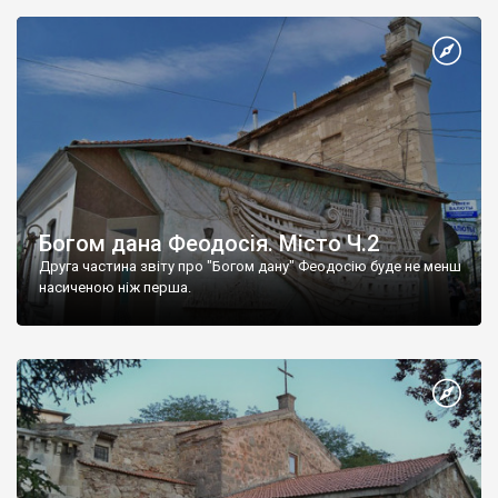
Богом дана Феодосія. Місто Ч.2
Друга частина звіту про "Богом дану" Феодосію буде не менш
насиченою ніж перша.