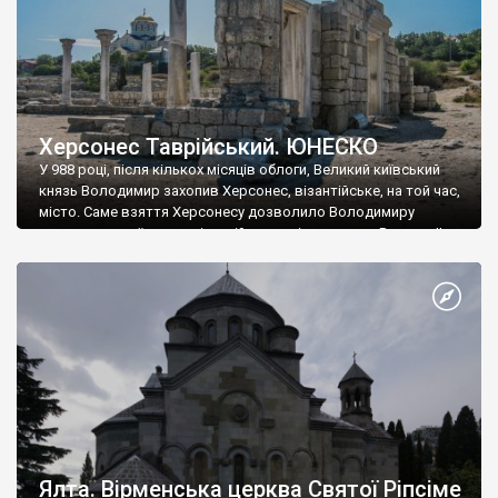
Херсонес Таврійський. ЮНЕСКО
У 988 році, після кількох місяців облоги, Великий київський
князь Володимир захопив Херсонес, візантійське, на той час,
місто. Саме взяття Херсонесу дозволило Володимиру
диктувати свої умови візантійському імператору Василю ІІ, та
одружитися з його дочкою Ганною. Цього ж року, в
Херсонесі Володимир-язичник, став Василем-християнином.
А потім було Хрещення Русі. На честь Херсонесу Таврійського
названо місто […]
Ялта. Вірменська церква Святої Ріпсіме