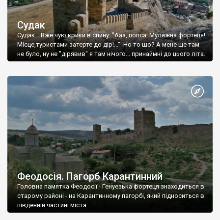
Судак
Судак... Вже чую крики в спину: "Ааа, попса! Муляжна фортеця!
Місце,туристами затерте до дір!..." Но то шо? А мене ще там
не було, ну не "дірявив" я там нічого... принаймні до цього літа.
Феодосія. Пагорб Карантинний
Головна памятка Феодосії - Генуезька фортеця знаходиться в
старому районі - на Карантинному пагорбі, який підноситься в
південній частині міста.