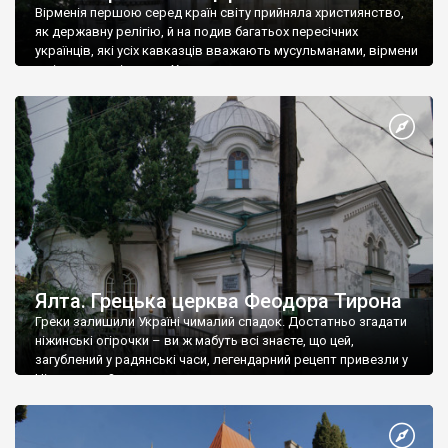
Вірменія першою серед країн світу прийняла християнство,
як державну релігію, й на подив багатьох пересічних
українців, які усіх кавказців вважають мусульманами, вірмени
є відданими вірянами Христа
Ялта. Грецька церква Феодора Тирона
Греки залишили Україні чималий спадок. Достатньо згадати
ніжинські огірочки – ви ж мабуть всі знаєте, що цей,
загублений у радянські часи, легендарний рецепт привезли у
Ніжин греки?