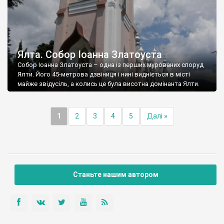
Ялта. Собор Іоанна Златоуста
Собор Іоанна Златоуста – одна із перших мурованих споруд
Ялти. Його 45-метрова дзвіниця і нині видніється в місті
майже звідусіль, а колись це була висотна домінанта Ялти.
1
2
3
4
5
Далі »
Станьте нашим автором