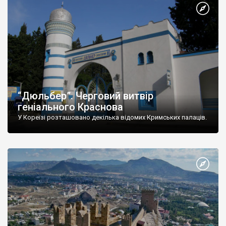
“Дюльбер”. Черговий витвір
геніального Краснова
У Кореїзі розташовано декілька відомих Кримських палаців.