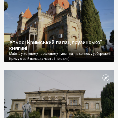
Утьос. Кримський палац грузинської
княгині
Майже у кожному населеному пункті на південному узбережжі
Криму є свій палац (а часто і не один).