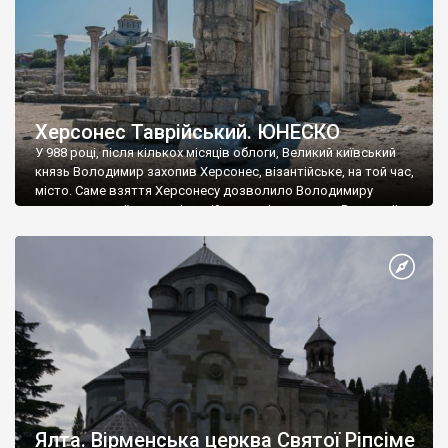
Херсонес Таврійський. ЮНЕСКО
У 988 році, після кількох місяців облоги, Великий київський
князь Володимир захопив Херсонес, візантійське, на той час,
місто. Саме взяття Херсонесу дозволило Володимиру
диктувати свої умови візантійському імператору Василю ІІ, та
одружитися з його дочкою Ганною. Цього ж року, в
Херсонесі Володимир-язичник, став Василем-християнином.
А потім було Хрещення Русі. На честь Херсонесу Таврійського
названо місто […]
Ялта. Вірменська церква Святої Ріпсіме