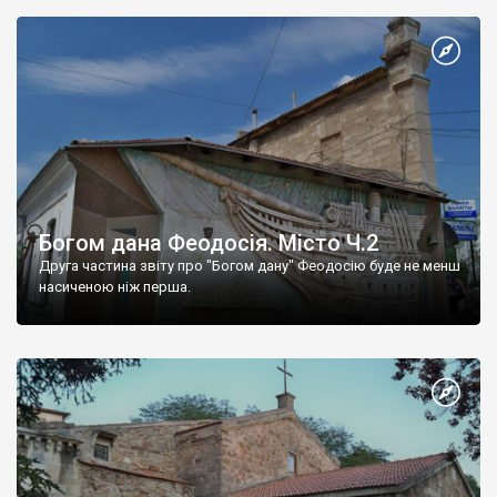
Богом дана Феодосія. Місто Ч.2
Друга частина звіту про "Богом дану" Феодосію буде не менш
насиченою ніж перша.