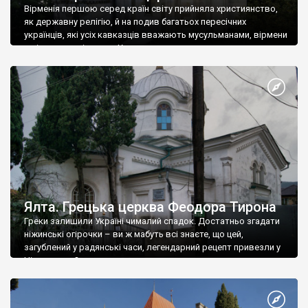
Вірменія першою серед країн світу прийняла християнство,
як державну релігію, й на подив багатьох пересічних
українців, які усіх кавказців вважають мусульманами, вірмени
є відданими вірянами Христа
Ялта. Грецька церква Феодора Тирона
Греки залишили Україні чималий спадок. Достатньо згадати
ніжинські огірочки – ви ж мабуть всі знаєте, що цей,
загублений у радянські часи, легендарний рецепт привезли у
Ніжин греки?