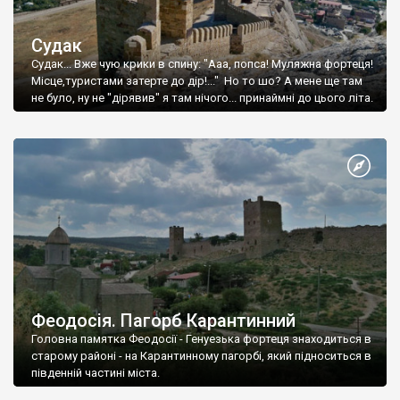
Судак
Судак... Вже чую крики в спину: "Ааа, попса! Муляжна фортеця!
Місце,туристами затерте до дір!..." Но то шо? А мене ще там
не було, ну не "дірявив" я там нічого... принаймні до цього літа.
Феодосія. Пагорб Карантинний
Головна памятка Феодосії - Генуезька фортеця знаходиться в
старому районі - на Карантинному пагорбі, який підноситься в
південній частині міста.