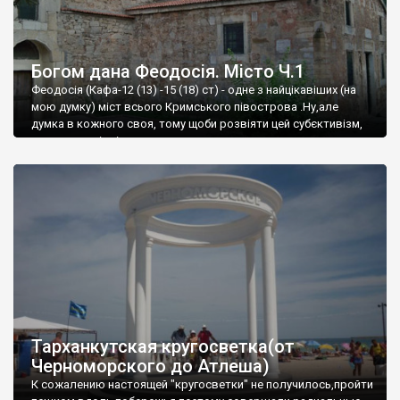
Богом дана Феодосія. Місто Ч.1
Феодосія (Кафа-12 (13) -15 (18) ст) - одне з найцікавіших (на
мою думку) міст всього Кримського півострова .Ну,але
думка в кожного своя, тому щоби розвіяти цей субєктивізм,
запрошую відвідати це
Тарханкутская кругосветка(от
Черноморского до Атлеша)
К сожалению настоящей "кругосветки" не получилось,пройти