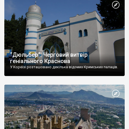
“Дюльбер”. Черговий витвір
геніального Краснова
У Кореїзі розташовано декілька відомих Кримських палаців.