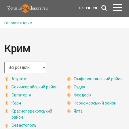
uk
ru
en
Головна
>
Крим
Крим
Алушта
Сімферопольський район
Бахчисарайський район
Судак
Євпаторія
Феодосія
Керч
Чорноморський район
Красноперекопський
Ялта
район
Севастополь