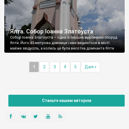
Ялта. Собор Іоанна Златоуста
Собор Іоанна Златоуста – одна із перших мурованих споруд
Ялти. Його 45-метрова дзвіниця і нині видніється в місті
майже звідусіль, а колись це була висотна домінанта Ялти.
1
2
3
4
5
Далі »
Станьте нашим автором