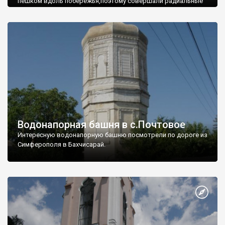
пешком вдоль побережья,поэтому совершали радиальные
вылазки из Оленевки.
Водонапорная башня в с.Почтовое
Интересную водонапорную башню посмотрели по дороге из
Симферополя в Бахчисарай.