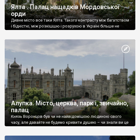
Ялта . Палац нащадків Мордовської
орди
Дивне місто все таки Ялта. Такого контрасту між багатством
і бідністю, між розкішшю і розрухою в Україні більше не
знайдеш.
Алупка. Місто, церква, парк і, звичайно,
палац
Князь Воронцов був чи не найвідомішою людиною свого
часу, але давайте не будемо кривити душею – чи знали ви це
прізвище до відвідин Алупки? Мабуть все таки ні.