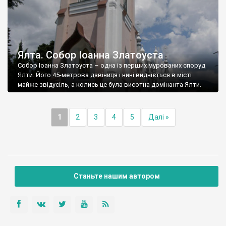
Ялта. Собор Іоанна Златоуста
Собор Іоанна Златоуста – одна із перших мурованих споруд
Ялти. Його 45-метрова дзвіниця і нині видніється в місті
майже звідусіль, а колись це була висотна домінанта Ялти.
1
2
3
4
5
Далі »
Станьте нашим автором