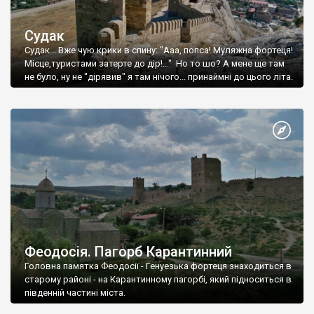
Судак
Судак... Вже чую крики в спину: "Ааа, попса! Муляжна фортеця!
Місце,туристами затерте до дір!..." Но то шо? А мене ще там
не було, ну не "дірявив" я там нічого... принаймні до цього літа.
Феодосія. Пагорб Карантинний
Головна памятка Феодосії - Генуезька фортеця знаходиться в
старому районі - на Карантинному пагорбі, який підноситься в
південній частині міста.