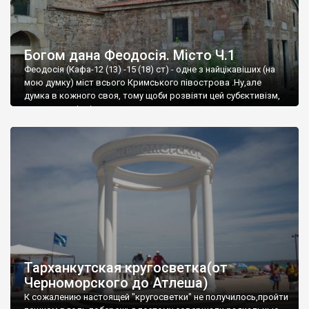
Богом дана Феодосія. Місто Ч.1
Феодосія (Кафа-12 (13) -15 (18) ст) - одне з найцікавіших (на
мою думку) міст всього Кримського півострова .Ну,але
думка в кожного своя, тому щоби розвіяти цей субєктивізм,
запрошую відвідати це
Тарханкутская кругосветка(от
Черноморского до Атлеша)
К сожалению настоящей "кругосветки" не получилось,пройти