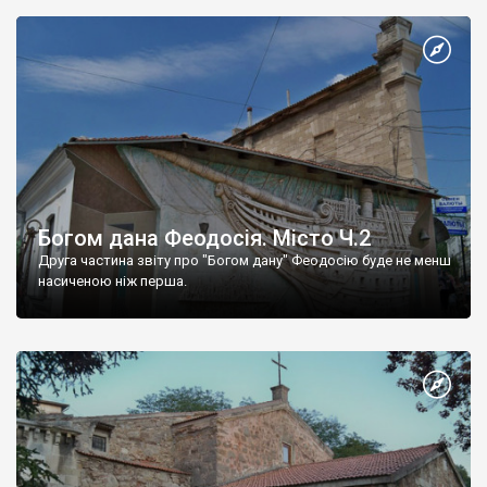
Богом дана Феодосія. Місто Ч.2
Друга частина звіту про "Богом дану" Феодосію буде не менш
насиченою ніж перша.