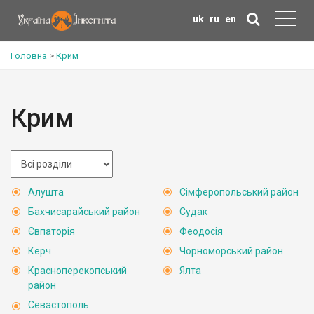
uk
ru
en
Головна
>
Крим
Крим
Алушта
Сімферопольський район
Бахчисарайський район
Судак
Євпаторія
Феодосія
Керч
Чорноморський район
Красноперекопський
Ялта
район
Севастополь