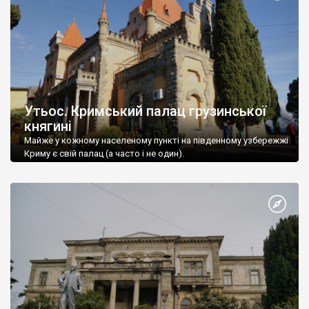
Утьос. Кримський палац грузинської
княгині
Майже у кожному населеному пункті на південному узбережжі
Криму є свій палац (а часто і не один).