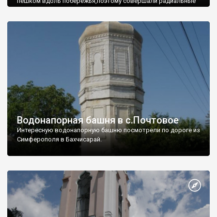
пешком вдоль побережья,поэтому совершали радиальные
вылазки из Оленевки.
Водонапорная башня в с.Почтовое
Интересную водонапорную башню посмотрели по дороге из
Симферополя в Бахчисарай.