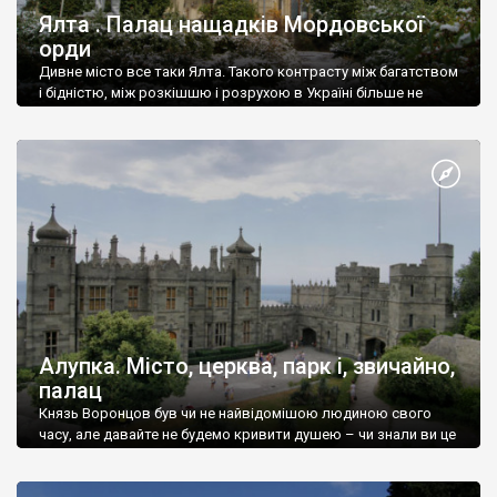
Ялта . Палац нащадків Мордовської
орди
Дивне місто все таки Ялта. Такого контрасту між багатством
і бідністю, між розкішшю і розрухою в Україні більше не
знайдеш.
Алупка. Місто, церква, парк і, звичайно,
палац
Князь Воронцов був чи не найвідомішою людиною свого
часу, але давайте не будемо кривити душею – чи знали ви це
прізвище до відвідин Алупки? Мабуть все таки ні.