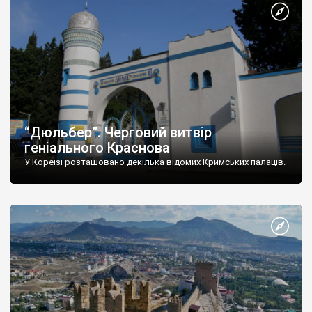
“Дюльбер”. Черговий витвір
геніального Краснова
У Кореїзі розташовано декілька відомих Кримських палаців.