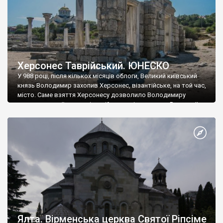
Херсонес Таврійський. ЮНЕСКО
У 988 році, після кількох місяців облоги, Великий київський
князь Володимир захопив Херсонес, візантійське, на той час,
місто. Саме взяття Херсонесу дозволило Володимиру
диктувати свої умови візантійському імператору Василю ІІ, та
одружитися з його дочкою Ганною. Цього ж року, в
Херсонесі Володимир-язичник, став Василем-християнином.
А потім було Хрещення Русі. На честь Херсонесу Таврійського
названо місто […]
Ялта. Вірменська церква Святої Ріпсіме