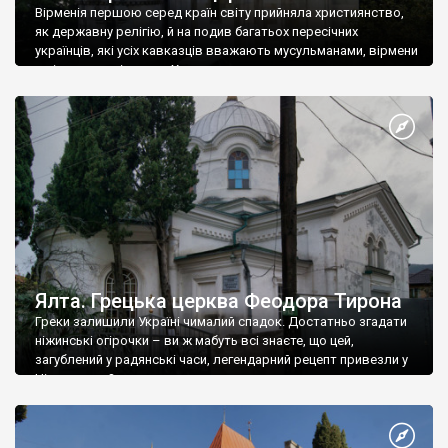
Вірменія першою серед країн світу прийняла християнство,
як державну релігію, й на подив багатьох пересічних
українців, які усіх кавказців вважають мусульманами, вірмени
є відданими вірянами Христа
Ялта. Грецька церква Феодора Тирона
Греки залишили Україні чималий спадок. Достатньо згадати
ніжинські огірочки – ви ж мабуть всі знаєте, що цей,
загублений у радянські часи, легендарний рецепт привезли у
Ніжин греки?