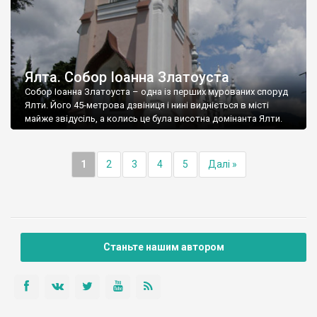
Ялта. Собор Іоанна Златоуста
Собор Іоанна Златоуста – одна із перших мурованих споруд
Ялти. Його 45-метрова дзвіниця і нині видніється в місті
майже звідусіль, а колись це була висотна домінанта Ялти.
1
2
3
4
5
Далі »
Станьте нашим автором