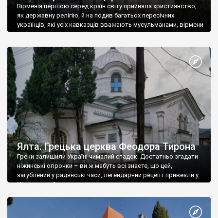
Вірменія першою серед країн світу прийняла християнство,
як державну релігію, й на подив багатьох пересічних
українців, які усіх кавказців вважають мусульманами, вірмени
є відданими вірянами Христа
Ялта. Грецька церква Феодора Тирона
Греки залишили Україні чималий спадок. Достатньо згадати
ніжинські огірочки – ви ж мабуть всі знаєте, що цей,
загублений у радянські часи, легендарний рецепт привезли у
Ніжин греки?