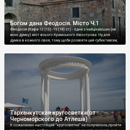
Богом дана Феодосія. Місто Ч.1
Феодосія (Кафа-12 (13) -15 (18) ст) - одне з найцікавіших (на
мою думку) міст всього Кримського півострова .Ну,але
думка в кожного своя, тому щоби розвіяти цей субєктивізм,
запрошую відвідати це
Тарханкутская кругосветка(от
Черноморского до Атлеша)
К сожалению настоящей "кругосветки" не получилось,пройти