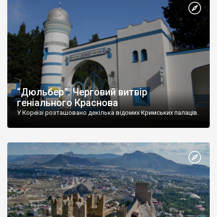
“Дюльбер”. Черговий витвір
геніального Краснова
У Кореїзі розташовано декілька відомих Кримських палаців.