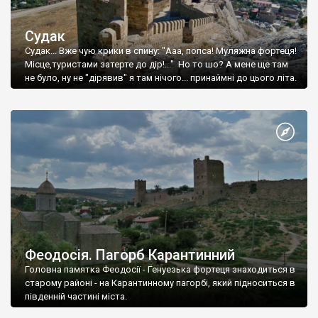
Судак
Судак... Вже чую крики в спину: "Ааа, попса! Муляжна фортеця!
Місце,туристами затерте до дір!..." Но то шо? А мене ще там
не було, ну не "дірявив" я там нічого... принаймні до цього літа.
Феодосія. Пагорб Карантинний
Головна памятка Феодосії - Генуезька фортеця знаходиться в
старому районі - на Карантинному пагорбі, який підноситься в
південній частині міста.