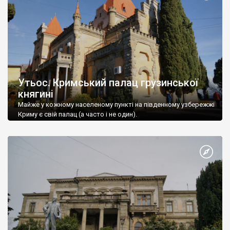
Утьос. Кримський палац грузинської
княгині
Майже у кожному населеному пункті на південному узбережжі
Криму є свій палац (а часто і не один).