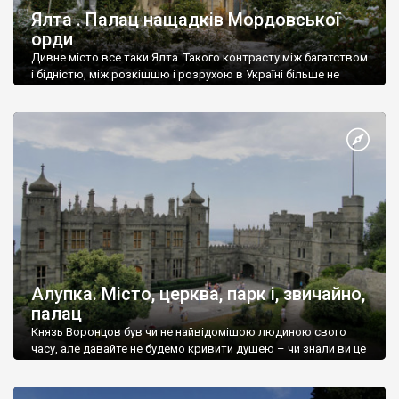
Ялта . Палац нащадків Мордовської
орди
Дивне місто все таки Ялта. Такого контрасту між багатством
і бідністю, між розкішшю і розрухою в Україні більше не
знайдеш.
Алупка. Місто, церква, парк і, звичайно,
палац
Князь Воронцов був чи не найвідомішою людиною свого
часу, але давайте не будемо кривити душею – чи знали ви це
прізвище до відвідин Алупки? Мабуть все таки ні.