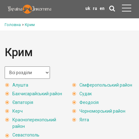
uk
ru
en
Головна
>
Крим
Крим
Алушта
Сімферопольський район
Бахчисарайський район
Судак
Євпаторія
Феодосія
Керч
Чорноморський район
Красноперекопський
Ялта
район
Севастополь