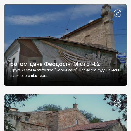
Богом дана Феодосія. Місто Ч.2
Друга частина звіту про "Богом дану" Феодосію буде не менш
насиченою ніж перша.