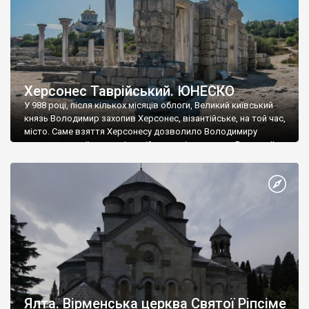
Херсонес Таврійський. ЮНЕСКО
У 988 році, після кількох місяців облоги, Великий київський
князь Володимир захопив Херсонес, візантійське, на той час,
місто. Саме взяття Херсонесу дозволило Володимиру
диктувати свої умови візантійському імператору Василю ІІ, та
одружитися з його дочкою Ганною. Цього ж року, в
Херсонесі Володимир-язичник, став Василем-християнином.
А потім було Хрещення Русі. На честь Херсонесу Таврійського
названо місто […]
Ялта. Вірменська церква Святої Ріпсіме