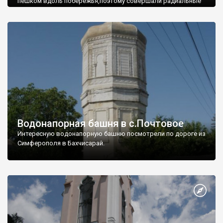
пешком вдоль побережья,поэтому совершали радиальные
вылазки из Оленевки.
Водонапорная башня в с.Почтовое
Интересную водонапорную башню посмотрели по дороге из
Симферополя в Бахчисарай.