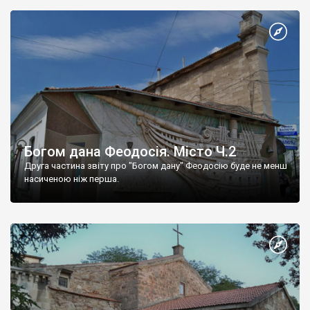
Богом дана Феодосія. Місто Ч.2
Друга частина звіту про "Богом дану" Феодосію буде не менш
насиченою ніж перша.