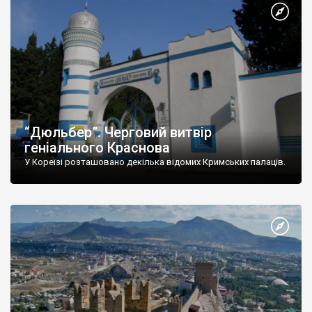
“Дюльбер”. Черговий витвір
геніального Краснова
У Кореїзі розташовано декілька відомих Кримських палаців.