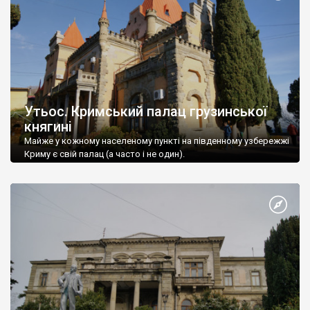
Утьос. Кримський палац грузинської
княгині
Майже у кожному населеному пункті на південному узбережжі
Криму є свій палац (а часто і не один).