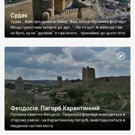
Судак
Судак... Вже чую крики в спину: "Ааа, попса! Муляжна фортеця!
Місце,туристами затерте до дір!..." Но то шо? А мене ще там
не було, ну не "дірявив" я там нічого... принаймні до цього літа.
Феодосія. Пагорб Карантинний
Головна памятка Феодосії - Генуезька фортеця знаходиться в
старому районі - на Карантинному пагорбі, який підноситься в
південній частині міста.