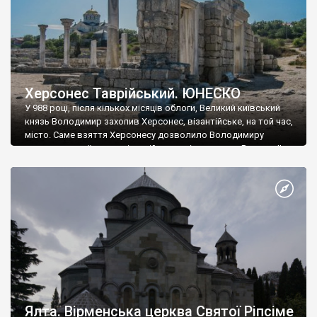
Херсонес Таврійський. ЮНЕСКО
У 988 році, після кількох місяців облоги, Великий київський
князь Володимир захопив Херсонес, візантійське, на той час,
місто. Саме взяття Херсонесу дозволило Володимиру
диктувати свої умови візантійському імператору Василю ІІ, та
одружитися з його дочкою Ганною. Цього ж року, в
Херсонесі Володимир-язичник, став Василем-християнином.
А потім було Хрещення Русі. На честь Херсонесу Таврійського
названо місто […]
Ялта. Вірменська церква Святої Ріпсіме