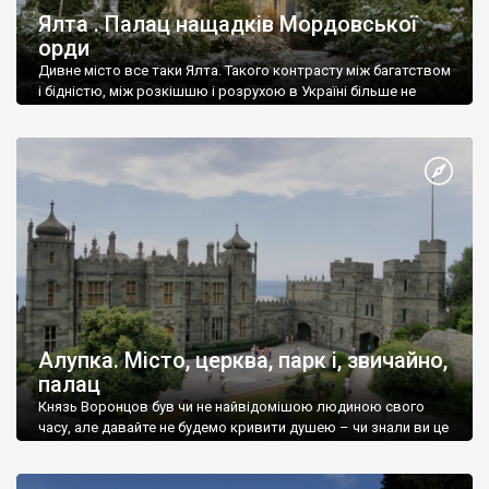
Ялта . Палац нащадків Мордовської
орди
Дивне місто все таки Ялта. Такого контрасту між багатством
і бідністю, між розкішшю і розрухою в Україні більше не
знайдеш.
Алупка. Місто, церква, парк і, звичайно,
палац
Князь Воронцов був чи не найвідомішою людиною свого
часу, але давайте не будемо кривити душею – чи знали ви це
прізвище до відвідин Алупки? Мабуть все таки ні.