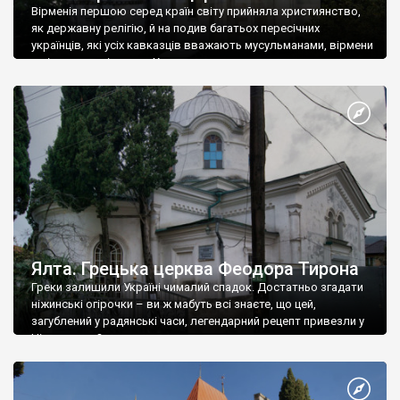
Вірменія першою серед країн світу прийняла християнство,
як державну релігію, й на подив багатьох пересічних
українців, які усіх кавказців вважають мусульманами, вірмени
є відданими вірянами Христа
Ялта. Грецька церква Феодора Тирона
Греки залишили Україні чималий спадок. Достатньо згадати
ніжинські огірочки – ви ж мабуть всі знаєте, що цей,
загублений у радянські часи, легендарний рецепт привезли у
Ніжин греки?