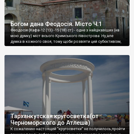
Богом дана Феодосія. Місто Ч.1
Феодосія (Кафа-12 (13) -15 (18) ст) - одне з найцікавіших (на
мою думку) міст всього Кримського півострова .Ну,але
думка в кожного своя, тому щоби розвіяти цей субєктивізм,
запрошую відвідати це
Тарханкутская кругосветка(от
Черноморского до Атлеша)
К сожалению настоящей "кругосветки" не получилось,пройти