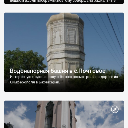
пешком вдоль побережья,поэтому совершали радиальные
вылазки из Оленевки.
Водонапорная башня в с.Почтовое
Интересную водонапорную башню посмотрели по дороге из
Симферополя в Бахчисарай.