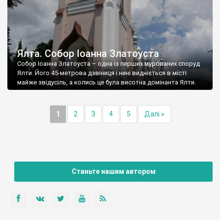
Ялта. Собор Іоанна Златоуста
Собор Іоанна Златоуста – одна із перших мурованих споруд
Ялти. Його 45-метрова дзвіниця і нині видніється в місті
майже звідусіль, а колись це була висотна домінанта Ялти.
1
2
3
4
5
Далі »
Станьте нашим автором