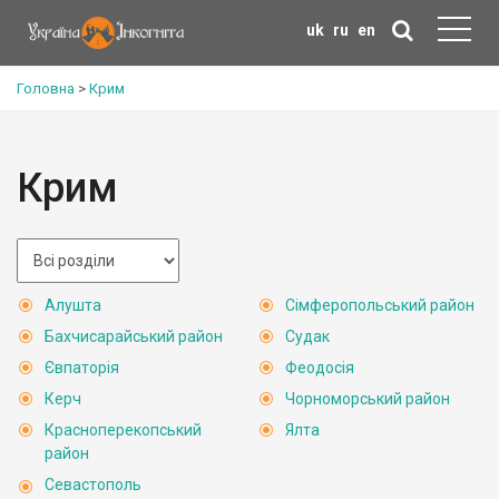
uk
ru
en
Головна
>
Крим
Крим
Алушта
Сімферопольський район
Бахчисарайський район
Судак
Євпаторія
Феодосія
Керч
Чорноморський район
Красноперекопський
Ялта
район
Севастополь