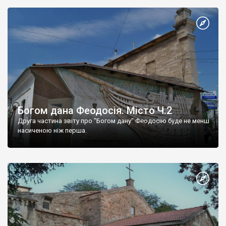
Богом дана Феодосія. Місто Ч.2
Друга частина звіту про "Богом дану" Феодосію буде не менш
насиченою ніж перша.