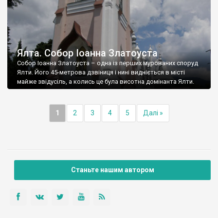
Ялта. Собор Іоанна Златоуста
Собор Іоанна Златоуста – одна із перших мурованих споруд
Ялти. Його 45-метрова дзвіниця і нині видніється в місті
майже звідусіль, а колись це була висотна домінанта Ялти.
1
2
3
4
5
Далі »
Станьте нашим автором