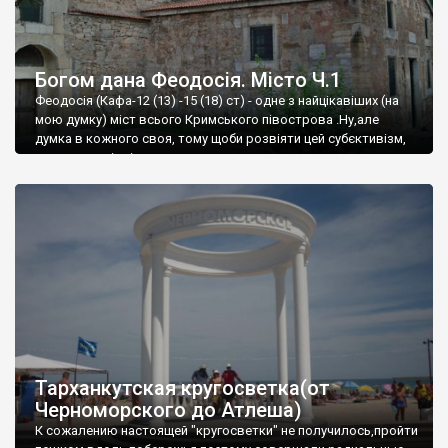
Богом дана Феодосія. Місто Ч.1
Феодосія (Кафа-12 (13) -15 (18) ст) - одне з найцікавіших (на
мою думку) міст всього Кримського півострова .Ну,але
думка в кожного своя, тому щоби розвіяти цей субєктивізм,
запрошую відвідати це
Тарханкутская кругосветка(от
Черноморского до Атлеша)
К сожалению настоящей "кругосветки" не получилось,пройти