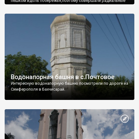
пешком вдоль побережья,поэтому совершали радиальные
вылазки из Оленевки.
Водонапорная башня в с.Почтовое
Интересную водонапорную башню посмотрели по дороге из
Симферополя в Бахчисарай.