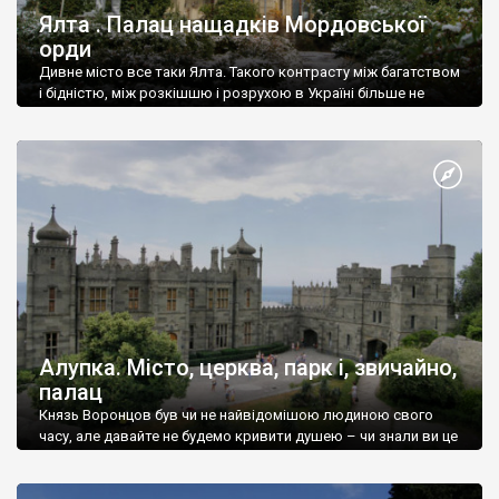
Ялта . Палац нащадків Мордовської
орди
Дивне місто все таки Ялта. Такого контрасту між багатством
і бідністю, між розкішшю і розрухою в Україні більше не
знайдеш.
Алупка. Місто, церква, парк і, звичайно,
палац
Князь Воронцов був чи не найвідомішою людиною свого
часу, але давайте не будемо кривити душею – чи знали ви це
прізвище до відвідин Алупки? Мабуть все таки ні.