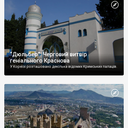
“Дюльбер”. Черговий витвір
геніального Краснова
У Кореїзі розташовано декілька відомих Кримських палаців.