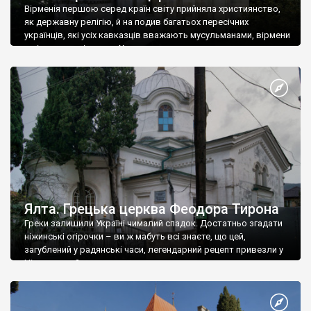
Вірменія першою серед країн світу прийняла християнство,
як державну релігію, й на подив багатьох пересічних
українців, які усіх кавказців вважають мусульманами, вірмени
є відданими вірянами Христа
Ялта. Грецька церква Феодора Тирона
Греки залишили Україні чималий спадок. Достатньо згадати
ніжинські огірочки – ви ж мабуть всі знаєте, що цей,
загублений у радянські часи, легендарний рецепт привезли у
Ніжин греки?