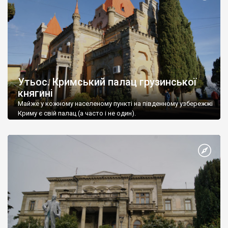
Утьос. Кримський палац грузинської
княгині
Майже у кожному населеному пункті на південному узбережжі
Криму є свій палац (а часто і не один).