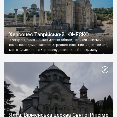
Херсонес Таврійський. ЮНЕСКО
У 988 році, після кількох місяців облоги, Великий київський
князь Володимир захопив Херсонес, візантійське, на той час,
місто. Саме взяття Херсонесу дозволило Володимиру
диктувати свої умови візантійському імператору Василю ІІ, та
одружитися з його дочкою Ганною. Цього ж року, в
Херсонесі Володимир-язичник, став Василем-християнином.
А потім було Хрещення Русі. На честь Херсонесу Таврійського
названо місто […]
Ялта. Вірменська церква Святої Ріпсіме