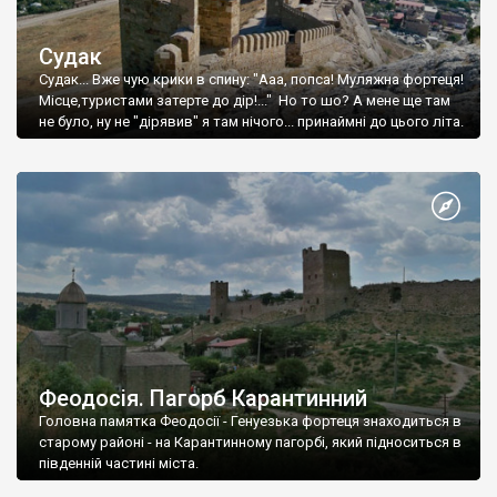
Судак
Судак... Вже чую крики в спину: "Ааа, попса! Муляжна фортеця!
Місце,туристами затерте до дір!..." Но то шо? А мене ще там
не було, ну не "дірявив" я там нічого... принаймні до цього літа.
Феодосія. Пагорб Карантинний
Головна памятка Феодосії - Генуезька фортеця знаходиться в
старому районі - на Карантинному пагорбі, який підноситься в
південній частині міста.