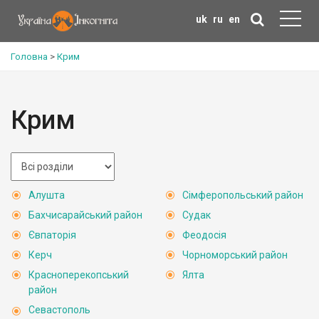
uk
ru
en
Головна
>
Крим
Крим
Алушта
Сімферопольський район
Бахчисарайський район
Судак
Євпаторія
Феодосія
Керч
Чорноморський район
Красноперекопський
Ялта
район
Севастополь