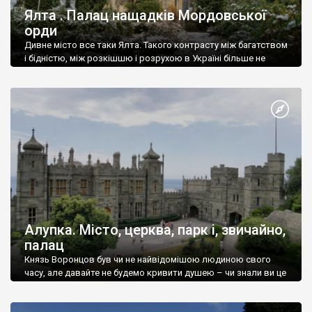
Ялта . Палац нащадків Мордовської
орди
Дивне місто все таки Ялта. Такого контрасту між багатством
і бідністю, між розкішшю і розрухою в Україні більше не
знайдеш.
Алупка. Місто, церква, парк і, звичайно,
палац
Князь Воронцов був чи не найвідомішою людиною свого
часу, але давайте не будемо кривити душею – чи знали ви це
прізвище до відвідин Алупки? Мабуть все таки ні.