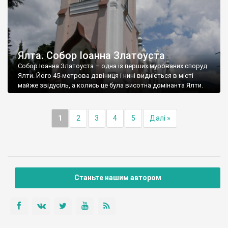
Ялта. Собор Іоанна Златоуста
Собор Іоанна Златоуста – одна із перших мурованих споруд
Ялти. Його 45-метрова дзвіниця і нині видніється в місті
майже звідусіль, а колись це була висотна домінанта Ялти.
1
2
3
4
5
Далі »
Станьте нашим автором