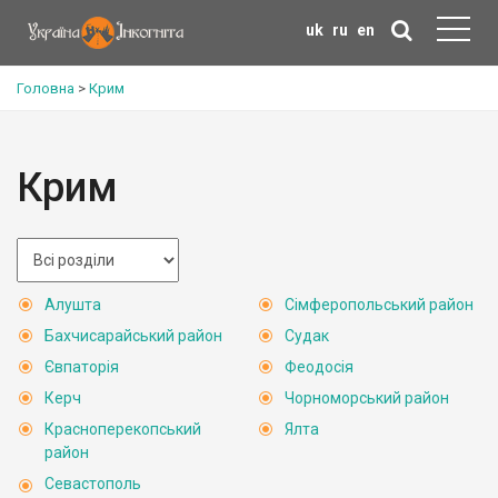
uk
ru
en
Головна
>
Крим
Крим
Алушта
Сімферопольський район
Бахчисарайський район
Судак
Євпаторія
Феодосія
Керч
Чорноморський район
Красноперекопський
Ялта
район
Севастополь