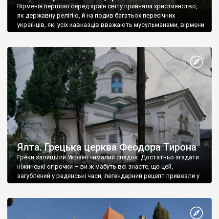
Вірменія першою серед країн світу прийняла християнство,
як державну релігію, й на подив багатьох пересічних
українців, які усіх кавказців вважають мусульманами, вірмени
є відданими вірянами Христа
Ялта. Грецька церква Феодора Тирона
Греки залишили Україні чималий спадок. Достатньо згадати
ніжинські огірочки – ви ж мабуть всі знаєте, що цей,
загублений у радянські часи, легендарний рецепт привезли у
Ніжин греки?