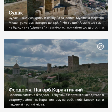
Судак
Судак... Вже чую крики в спину: "Ааа, попса! Муляжна фортеця!
Місце,туристами затерте до дір!..." Но то шо? А мене ще там
не було, ну не "дірявив" я там нічого... принаймні до цього літа.
Феодосія. Пагорб Карантинний
Головна памятка Феодосії - Генуезька фортеця знаходиться в
старому районі - на Карантинному пагорбі, який підноситься в
південній частині міста.