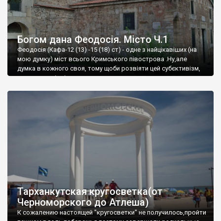
Богом дана Феодосія. Місто Ч.1
Феодосія (Кафа-12 (13) -15 (18) ст) - одне з найцікавіших (на
мою думку) міст всього Кримського півострова .Ну,але
думка в кожного своя, тому щоби розвіяти цей субєктивізм,
запрошую відвідати це
Тарханкутская кругосветка(от
Черноморского до Атлеша)
К сожалению настоящей "кругосветки" не получилось,пройти