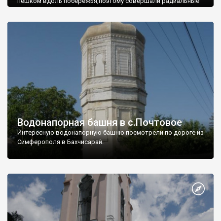
пешком вдоль побережья,поэтому совершали радиальные
вылазки из Оленевки.
Водонапорная башня в с.Почтовое
Интересную водонапорную башню посмотрели по дороге из
Симферополя в Бахчисарай.