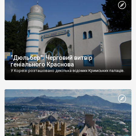
“Дюльбер”. Черговий витвір
геніального Краснова
У Кореїзі розташовано декілька відомих Кримських палаців.