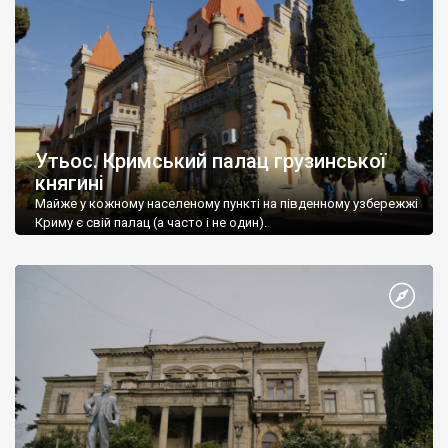
Утьос. Кримський палац грузинської
княгині
Майже у кожному населеному пункті на південному узбережжі
Криму є свій палац (а часто і не один).