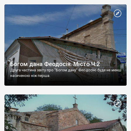
Богом дана Феодосія. Місто Ч.2
Друга частина звіту про "Богом дану" Феодосію буде не менш
насиченою ніж перша.