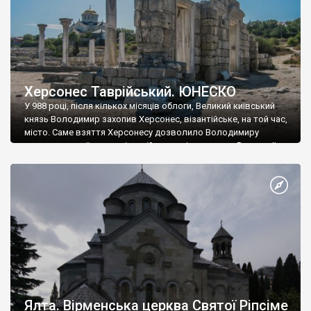
Херсонес Таврійський. ЮНЕСКО
У 988 році, після кількох місяців облоги, Великий київський
князь Володимир захопив Херсонес, візантійське, на той час,
місто. Саме взяття Херсонесу дозволило Володимиру
диктувати свої умови візантійському імператору Василю ІІ, та
одружитися з його дочкою Ганною. Цього ж року, в
Херсонесі Володимир-язичник, став Василем-християнином.
А потім було Хрещення Русі. На честь Херсонесу Таврійського
названо місто […]
Ялта. Вірменська церква Святої Ріпсіме