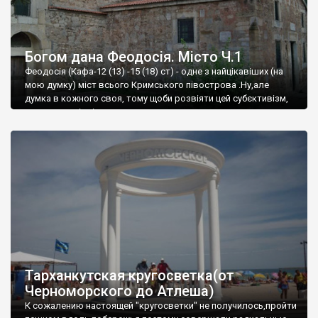
Богом дана Феодосія. Місто Ч.1
Феодосія (Кафа-12 (13) -15 (18) ст) - одне з найцікавіших (на
мою думку) міст всього Кримського півострова .Ну,але
думка в кожного своя, тому щоби розвіяти цей субєктивізм,
запрошую відвідати це
Тарханкутская кругосветка(от
Черноморского до Атлеша)
К сожалению настоящей "кругосветки" не получилось,пройти