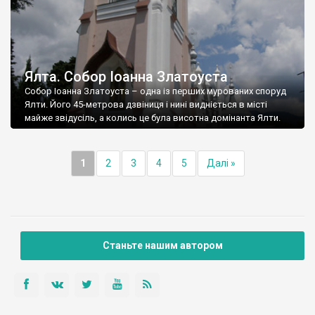
Ялта. Собор Іоанна Златоуста
Собор Іоанна Златоуста – одна із перших мурованих споруд
Ялти. Його 45-метрова дзвіниця і нині видніється в місті
майже звідусіль, а колись це була висотна домінанта Ялти.
1
2
3
4
5
Далі »
Станьте нашим автором