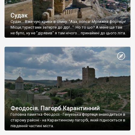
Судак
Судак... Вже чую крики в спину: "Ааа, попса! Муляжна фортеця!
Місце,туристами затерте до дір!..." Но то шо? А мене ще там
не було, ну не "дірявив" я там нічого... принаймні до цього літа.
Феодосія. Пагорб Карантинний
Головна памятка Феодосії - Генуезька фортеця знаходиться в
старому районі - на Карантинному пагорбі, який підноситься в
південній частині міста.