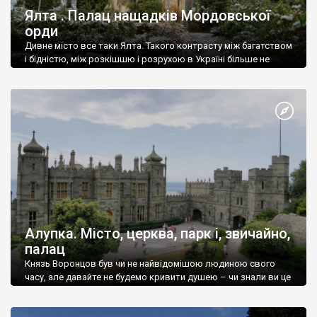
Ялта . Палац нащадків Мордовської
орди
Дивне місто все таки Ялта. Такого контрасту між багатством
і бідністю, між розкішшю і розрухою в Україні більше не
знайдеш.
Алупка. Місто, церква, парк і, звичайно,
палац
Князь Воронцов був чи не найвідомішою людиною свого
часу, але давайте не будемо кривити душею – чи знали ви це
прізвище до відвідин Алупки? Мабуть все таки ні.