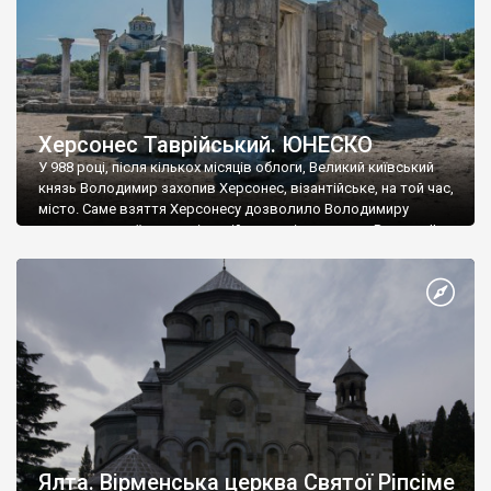
Херсонес Таврійський. ЮНЕСКО
У 988 році, після кількох місяців облоги, Великий київський
князь Володимир захопив Херсонес, візантійське, на той час,
місто. Саме взяття Херсонесу дозволило Володимиру
диктувати свої умови візантійському імператору Василю ІІ, та
одружитися з його дочкою Ганною. Цього ж року, в
Херсонесі Володимир-язичник, став Василем-християнином.
А потім було Хрещення Русі. На честь Херсонесу Таврійського
названо місто […]
Ялта. Вірменська церква Святої Ріпсіме