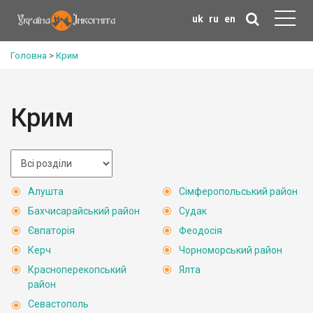
uk
ru
en
Головна
>
Крим
Крим
Алушта
Сімферопольський район
Бахчисарайський район
Судак
Євпаторія
Феодосія
Керч
Чорноморський район
Красноперекопський
Ялта
район
Севастополь