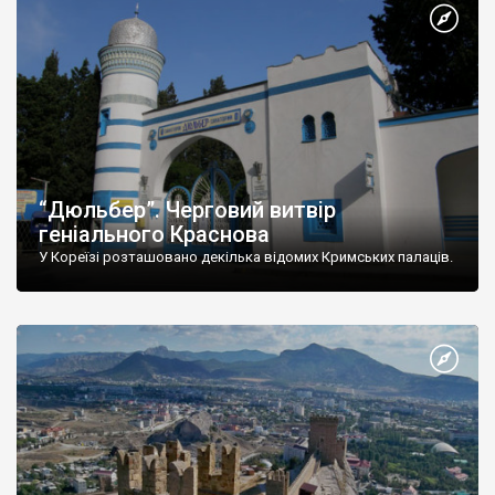
“Дюльбер”. Черговий витвір
геніального Краснова
У Кореїзі розташовано декілька відомих Кримських палаців.