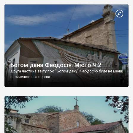
Богом дана Феодосія. Місто Ч.2
Друга частина звіту про "Богом дану" Феодосію буде не менш
насиченою ніж перша.