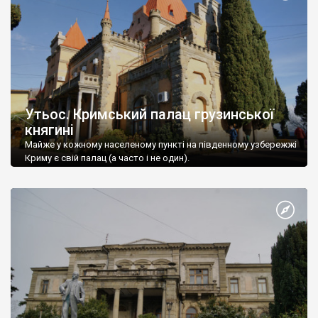
Утьос. Кримський палац грузинської
княгині
Майже у кожному населеному пункті на південному узбережжі
Криму є свій палац (а часто і не один).