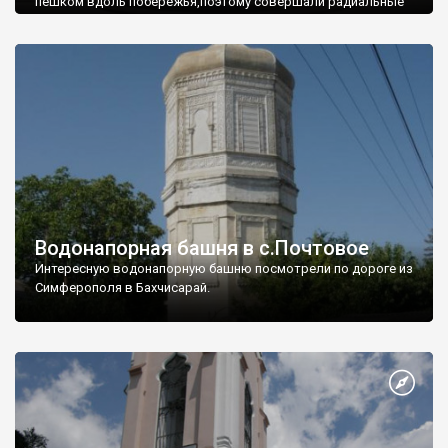
пешком вдоль побережья,поэтому совершали радиальные
вылазки из Оленевки.
Водонапорная башня в с.Почтовое
Интересную водонапорную башню посмотрели по дороге из
Симферополя в Бахчисарай.