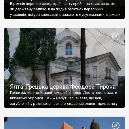
Вірменія першою серед країн світу прийняла християнство,
як державну релігію, й на подив багатьох пересічних
українців, які усіх кавказців вважають мусульманами, вірмени
є відданими вірянами Христа
Ялта. Грецька церква Феодора Тирона
Греки залишили Україні чималий спадок. Достатньо згадати
ніжинські огірочки – ви ж мабуть всі знаєте, що цей,
загублений у радянські часи, легендарний рецепт привезли у
Ніжин греки?