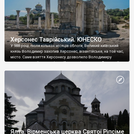
Херсонес Таврійський. ЮНЕСКО
У 988 році, після кількох місяців облоги, Великий київський
князь Володимир захопив Херсонес, візантійське, на той час,
місто. Саме взяття Херсонесу дозволило Володимиру
диктувати свої умови візантійському імператору Василю ІІ, та
одружитися з його дочкою Ганною. Цього ж року, в
Херсонесі Володимир-язичник, став Василем-християнином.
А потім було Хрещення Русі. На честь Херсонесу Таврійського
названо місто […]
Ялта. Вірменська церква Святої Ріпсіме