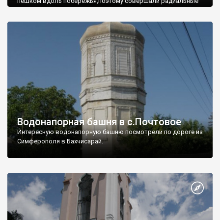
пешком вдоль побережья,поэтому совершали радиальные
вылазки из Оленевки.
Водонапорная башня в с.Почтовое
Интересную водонапорную башню посмотрели по дороге из
Симферополя в Бахчисарай.