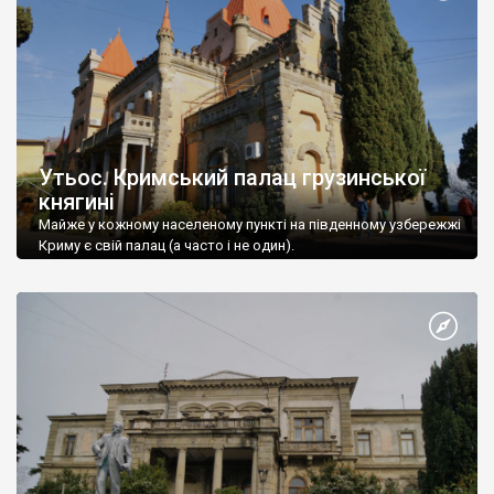
Утьос. Кримський палац грузинської
княгині
Майже у кожному населеному пункті на південному узбережжі
Криму є свій палац (а часто і не один).