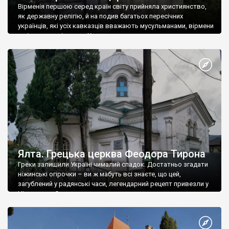
Вірменія першою серед країн світу прийняла християнство,
як державну релігію, й на подив багатьох пересічних
українців, які усіх кавказців вважають мусульманами, вірмени
є відданими вірянами Христа
Ялта. Грецька церква Феодора Тирона
Греки залишили Україні чималий спадок. Достатньо згадати
ніжинські огірочки – ви ж мабуть всі знаєте, що цей,
загублений у радянські часи, легендарний рецепт привезли у
Ніжин греки?