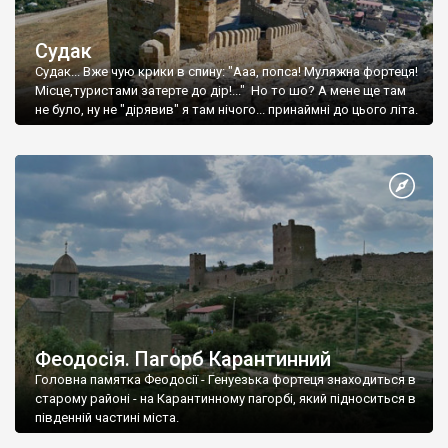
Судак
Судак... Вже чую крики в спину: "Ааа, попса! Муляжна фортеця!
Місце,туристами затерте до дір!..." Но то шо? А мене ще там
не було, ну не "дірявив" я там нічого... принаймні до цього літа.
Феодосія. Пагорб Карантинний
Головна памятка Феодосії - Генуезька фортеця знаходиться в
старому районі - на Карантинному пагорбі, який підноситься в
південній частині міста.