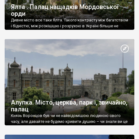
Ялта . Палац нащадків Мордовської
орди
Дивне місто все таки Ялта. Такого контрасту між багатством
і бідністю, між розкішшю і розрухою в Україні більше не
знайдеш.
Алупка. Місто, церква, парк і, звичайно,
палац
Князь Воронцов був чи не найвідомішою людиною свого
часу, але давайте не будемо кривити душею – чи знали ви це
прізвище до відвідин Алупки? Мабуть все таки ні.