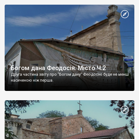
Богом дана Феодосія. Місто Ч.2
Друга частина звіту про "Богом дану" Феодосію буде не менш
насиченою ніж перша.