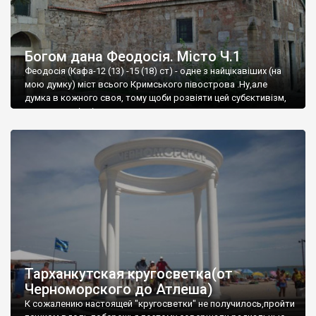
Богом дана Феодосія. Місто Ч.1
Феодосія (Кафа-12 (13) -15 (18) ст) - одне з найцікавіших (на
мою думку) міст всього Кримського півострова .Ну,але
думка в кожного своя, тому щоби розвіяти цей субєктивізм,
запрошую відвідати це
Тарханкутская кругосветка(от
Черноморского до Атлеша)
К сожалению настоящей "кругосветки" не получилось,пройти