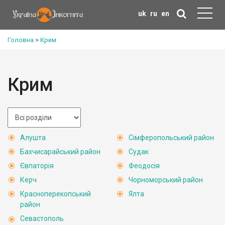
uk
ru
en
Головна
>
Крим
Крим
Алушта
Сімферопольський район
Бахчисарайський район
Судак
Євпаторія
Феодосія
Керч
Чорноморський район
Красноперекопський
Ялта
район
Севастополь