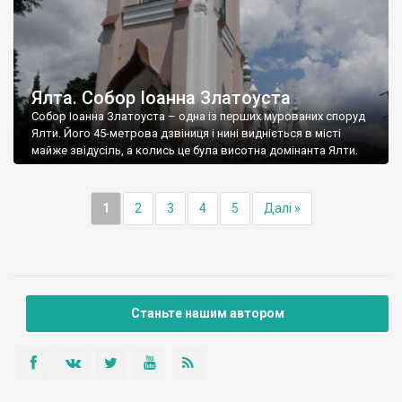
Ялта. Собор Іоанна Златоуста
Собор Іоанна Златоуста – одна із перших мурованих споруд
Ялти. Його 45-метрова дзвіниця і нині видніється в місті
майже звідусіль, а колись це була висотна домінанта Ялти.
1
2
3
4
5
Далі »
Станьте нашим автором