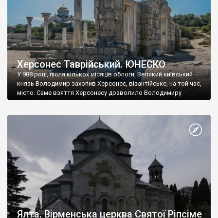
Херсонес Таврійський. ЮНЕСКО
У 988 році, після кількох місяців облоги, Великий київський
князь Володимир захопив Херсонес, візантійське, на той час,
місто. Саме взяття Херсонесу дозволило Володимиру
диктувати свої умови візантійському імператору Василю ІІ, та
одружитися з його дочкою Ганною. Цього ж року, в
Херсонесі Володимир-язичник, став Василем-християнином.
А потім було Хрещення Русі. На честь Херсонесу Таврійського
названо місто […]
Ялта. Вірменська церква Святої Ріпсіме