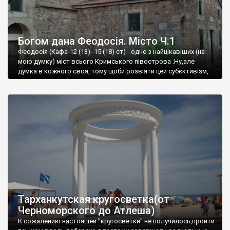
Богом дана Феодосія. Місто Ч.1
Феодосія (Кафа-12 (13) -15 (18) ст) - одне з найцікавіших (на
мою думку) міст всього Кримського півострова .Ну,але
думка в кожного своя, тому щоби розвіяти цей субєктивізм,
запрошую відвідати це
Тарханкутская кругосветка(от
Черноморского до Атлеша)
К сожалению настоящей "кругосветки" не получилось,пройти