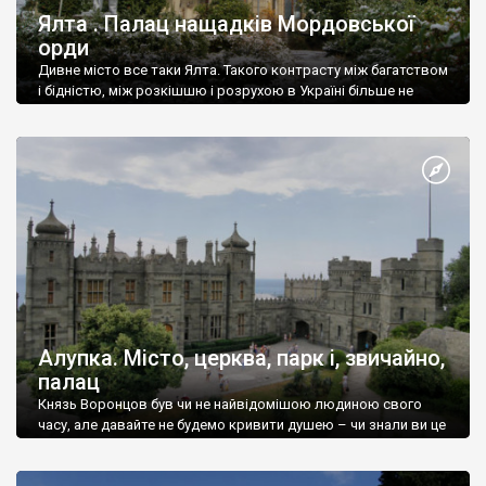
Ялта . Палац нащадків Мордовської
орди
Дивне місто все таки Ялта. Такого контрасту між багатством
і бідністю, між розкішшю і розрухою в Україні більше не
знайдеш.
Алупка. Місто, церква, парк і, звичайно,
палац
Князь Воронцов був чи не найвідомішою людиною свого
часу, але давайте не будемо кривити душею – чи знали ви це
прізвище до відвідин Алупки? Мабуть все таки ні.