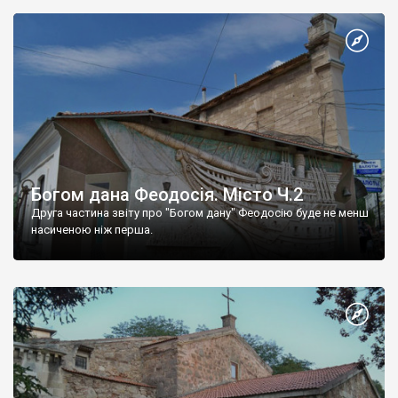
Богом дана Феодосія. Місто Ч.2
Друга частина звіту про "Богом дану" Феодосію буде не менш
насиченою ніж перша.