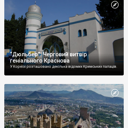
“Дюльбер”. Черговий витвір
геніального Краснова
У Кореїзі розташовано декілька відомих Кримських палаців.