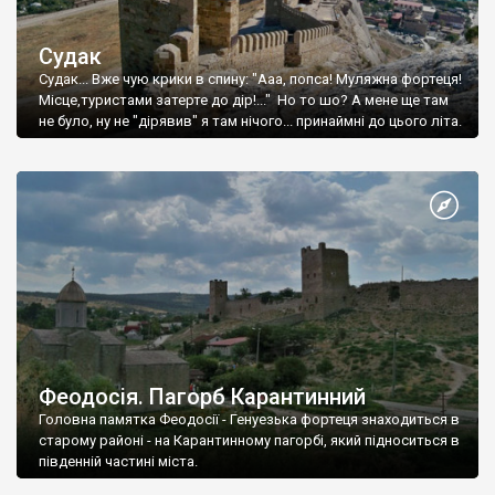
Судак
Судак... Вже чую крики в спину: "Ааа, попса! Муляжна фортеця!
Місце,туристами затерте до дір!..." Но то шо? А мене ще там
не було, ну не "дірявив" я там нічого... принаймні до цього літа.
Феодосія. Пагорб Карантинний
Головна памятка Феодосії - Генуезька фортеця знаходиться в
старому районі - на Карантинному пагорбі, який підноситься в
південній частині міста.