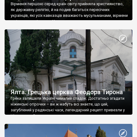
Вірменія першою серед країн світу прийняла християнство,
як державну релігію, й на подив багатьох пересічних
українців, які усіх кавказців вважають мусульманами, вірмени
є відданими вірянами Христа
Ялта. Грецька церква Феодора Тирона
Греки залишили Україні чималий спадок. Достатньо згадати
ніжинські огірочки – ви ж мабуть всі знаєте, що цей,
загублений у радянські часи, легендарний рецепт привезли у
Ніжин греки?