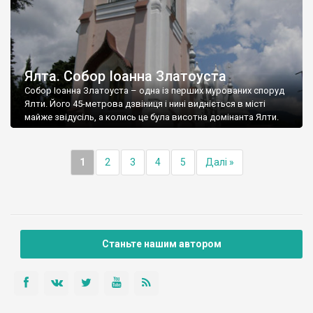
Ялта. Собор Іоанна Златоуста
Собор Іоанна Златоуста – одна із перших мурованих споруд
Ялти. Його 45-метрова дзвіниця і нині видніється в місті
майже звідусіль, а колись це була висотна домінанта Ялти.
1
2
3
4
5
Далі »
Станьте нашим автором