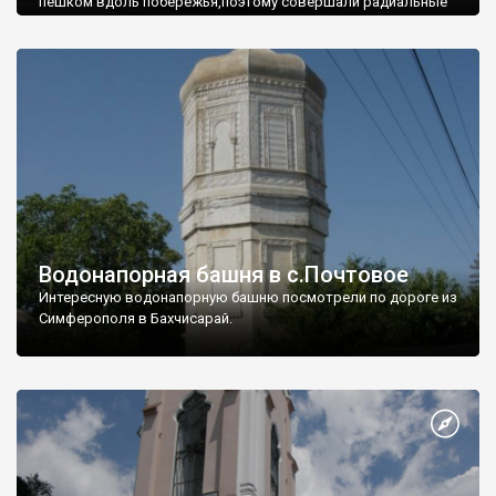
пешком вдоль побережья,поэтому совершали радиальные
вылазки из Оленевки.
Водонапорная башня в с.Почтовое
Интересную водонапорную башню посмотрели по дороге из
Симферополя в Бахчисарай.