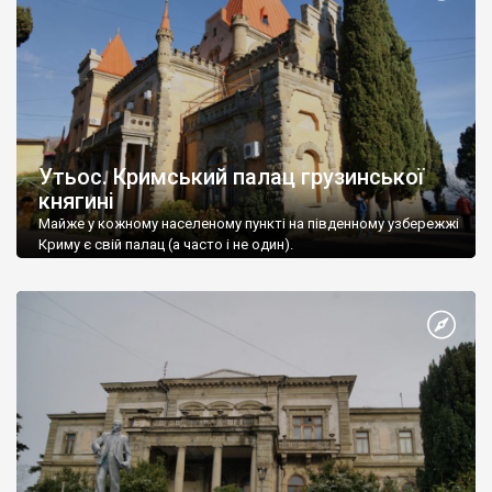
Утьос. Кримський палац грузинської
княгині
Майже у кожному населеному пункті на південному узбережжі
Криму є свій палац (а часто і не один).