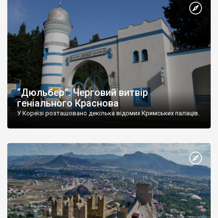
“Дюльбер”. Черговий витвір
геніального Краснова
У Кореїзі розташовано декілька відомих Кримських палаців.