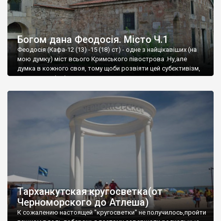
Богом дана Феодосія. Місто Ч.1
Феодосія (Кафа-12 (13) -15 (18) ст) - одне з найцікавіших (на
мою думку) міст всього Кримського півострова .Ну,але
думка в кожного своя, тому щоби розвіяти цей субєктивізм,
запрошую відвідати це
Тарханкутская кругосветка(от
Черноморского до Атлеша)
К сожалению настоящей "кругосветки" не получилось,пройти