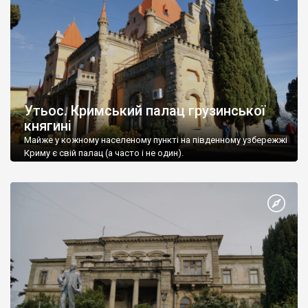
Утьос. Кримський палац грузинської
княгині
Майже у кожному населеному пункті на південному узбережжі
Криму є свій палац (а часто і не один).