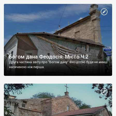
Богом дана Феодосія. Місто Ч.2
Друга частина звіту про "Богом дану" Феодосію буде не менш
насиченою ніж перша.