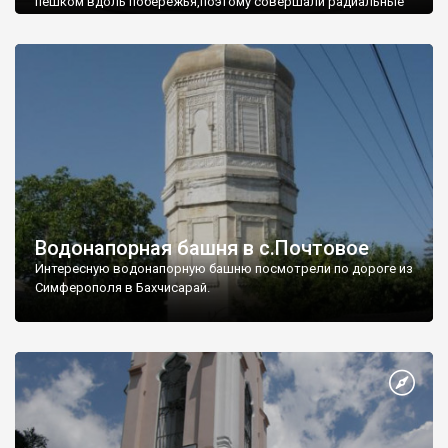
пешком вдоль побережья,поэтому совершали радиальные
вылазки из Оленевки.
Водонапорная башня в с.Почтовое
Интересную водонапорную башню посмотрели по дороге из
Симферополя в Бахчисарай.