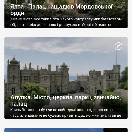
Ялта . Палац нащадків Мордовської
орди
Дивне місто все таки Ялта. Такого контрасту між багатством
і бідністю, між розкішшю і розрухою в Україні більше не
знайдеш.
Алупка. Місто, церква, парк і, звичайно,
палац
Князь Воронцов був чи не найвідомішою людиною свого
часу, але давайте не будемо кривити душею – чи знали ви це
прізвище до відвідин Алупки? Мабуть все таки ні.