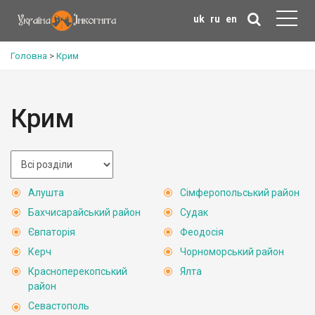
uk
ru
en
Головна
>
Крим
Крим
Алушта
Сімферопольський район
Бахчисарайський район
Судак
Євпаторія
Феодосія
Керч
Чорноморський район
Красноперекопський
Ялта
район
Севастополь