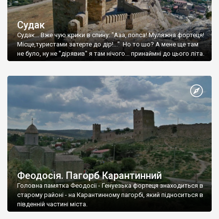
Судак
Судак... Вже чую крики в спину: "Ааа, попса! Муляжна фортеця!
Місце,туристами затерте до дір!..." Но то шо? А мене ще там
не було, ну не "дірявив" я там нічого... принаймні до цього літа.
Феодосія. Пагорб Карантинний
Головна памятка Феодосії - Генуезька фортеця знаходиться в
старому районі - на Карантинному пагорбі, який підноситься в
південній частині міста.