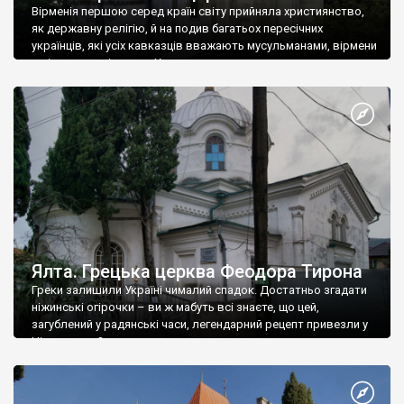
Вірменія першою серед країн світу прийняла християнство,
як державну релігію, й на подив багатьох пересічних
українців, які усіх кавказців вважають мусульманами, вірмени
є відданими вірянами Христа
Ялта. Грецька церква Феодора Тирона
Греки залишили Україні чималий спадок. Достатньо згадати
ніжинські огірочки – ви ж мабуть всі знаєте, що цей,
загублений у радянські часи, легендарний рецепт привезли у
Ніжин греки?