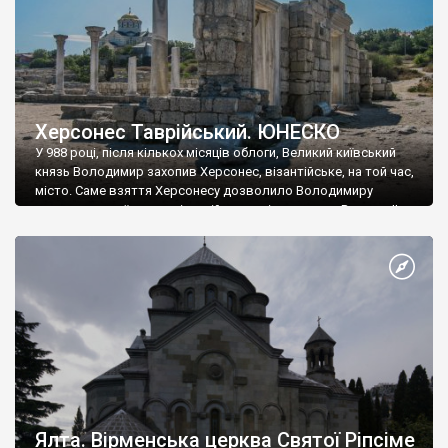
Херсонес Таврійський. ЮНЕСКО
У 988 році, після кількох місяців облоги, Великий київський
князь Володимир захопив Херсонес, візантійське, на той час,
місто. Саме взяття Херсонесу дозволило Володимиру
диктувати свої умови візантійському імператору Василю ІІ, та
одружитися з його дочкою Ганною. Цього ж року, в
Херсонесі Володимир-язичник, став Василем-християнином.
А потім було Хрещення Русі. На честь Херсонесу Таврійського
названо місто […]
Ялта. Вірменська церква Святої Ріпсіме