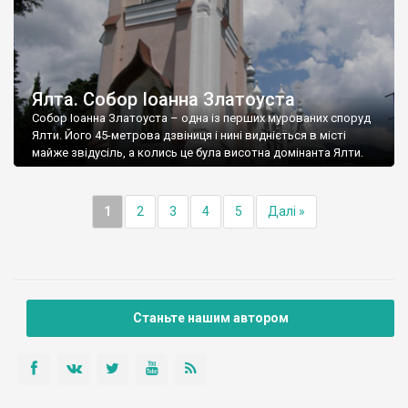
Ялта. Собор Іоанна Златоуста
Собор Іоанна Златоуста – одна із перших мурованих споруд
Ялти. Його 45-метрова дзвіниця і нині видніється в місті
майже звідусіль, а колись це була висотна домінанта Ялти.
1
2
3
4
5
Далі »
Станьте нашим автором