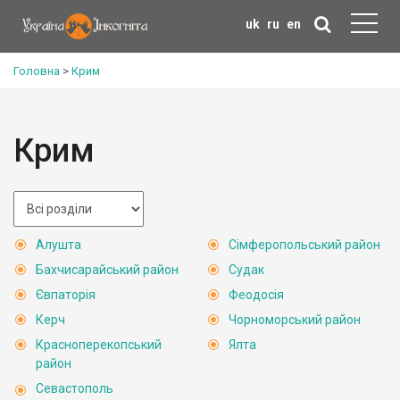
uk
ru
en
Головна
>
Крим
Крим
Алушта
Сімферопольський район
Бахчисарайський район
Судак
Євпаторія
Феодосія
Керч
Чорноморський район
Красноперекопський
Ялта
район
Севастополь