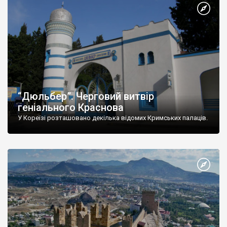
“Дюльбер”. Черговий витвір
геніального Краснова
У Кореїзі розташовано декілька відомих Кримських палаців.