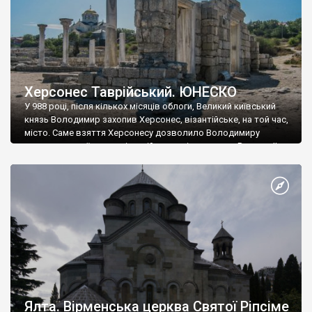
Херсонес Таврійський. ЮНЕСКО
У 988 році, після кількох місяців облоги, Великий київський
князь Володимир захопив Херсонес, візантійське, на той час,
місто. Саме взяття Херсонесу дозволило Володимиру
диктувати свої умови візантійському імператору Василю ІІ, та
одружитися з його дочкою Ганною. Цього ж року, в
Херсонесі Володимир-язичник, став Василем-християнином.
А потім було Хрещення Русі. На честь Херсонесу Таврійського
названо місто […]
Ялта. Вірменська церква Святої Ріпсіме