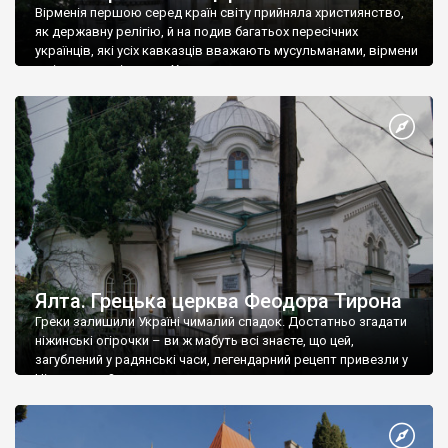
Вірменія першою серед країн світу прийняла християнство,
як державну релігію, й на подив багатьох пересічних
українців, які усіх кавказців вважають мусульманами, вірмени
є відданими вірянами Христа
Ялта. Грецька церква Феодора Тирона
Греки залишили Україні чималий спадок. Достатньо згадати
ніжинські огірочки – ви ж мабуть всі знаєте, що цей,
загублений у радянські часи, легендарний рецепт привезли у
Ніжин греки?