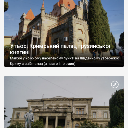
Утьос. Кримський палац грузинської
княгині
Майже у кожному населеному пункті на південному узбережжі
Криму є свій палац (а часто і не один).