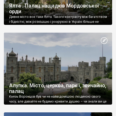
Ялта . Палац нащадків Мордовської
орди
Дивне місто все таки Ялта. Такого контрасту між багатством
і бідністю, між розкішшю і розрухою в Україні більше не
знайдеш.
Алупка. Місто, церква, парк і, звичайно,
палац
Князь Воронцов був чи не найвідомішою людиною свого
часу, але давайте не будемо кривити душею – чи знали ви це
прізвище до відвідин Алупки? Мабуть все таки ні.