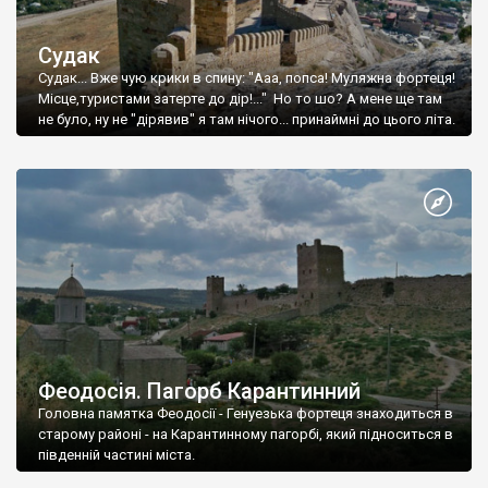
Судак
Судак... Вже чую крики в спину: "Ааа, попса! Муляжна фортеця!
Місце,туристами затерте до дір!..." Но то шо? А мене ще там
не було, ну не "дірявив" я там нічого... принаймні до цього літа.
Феодосія. Пагорб Карантинний
Головна памятка Феодосії - Генуезька фортеця знаходиться в
старому районі - на Карантинному пагорбі, який підноситься в
південній частині міста.