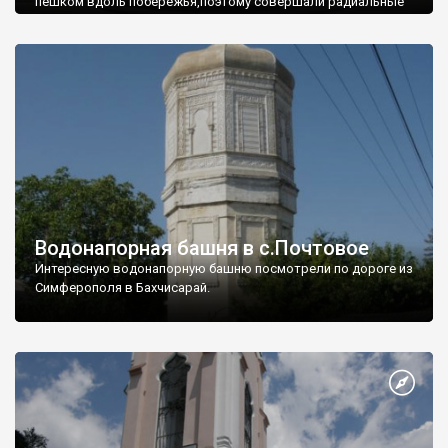
пешком вдоль побережья,поэтому совершали радиальные
вылазки из Оленевки.
Водонапорная башня в с.Почтовое
Интересную водонапорную башню посмотрели по дороге из
Симферополя в Бахчисарай.