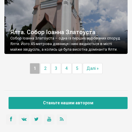
Ялта. Собор Іоанна Златоуста
Собор Іоанна Златоуста – одна із перших мурованих споруд
Ялти. Його 45-метрова дзвіниця і нині видніється в місті
майже звідусіль, а колись це була висотна домінанта Ялти.
1
2
3
4
5
Далі »
Станьте нашим автором