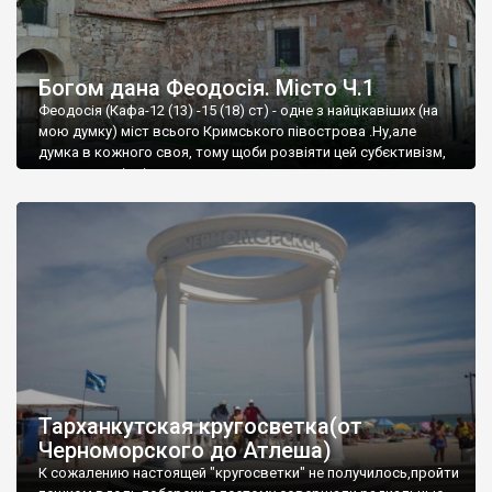
Богом дана Феодосія. Місто Ч.1
Феодосія (Кафа-12 (13) -15 (18) ст) - одне з найцікавіших (на
мою думку) міст всього Кримського півострова .Ну,але
думка в кожного своя, тому щоби розвіяти цей субєктивізм,
запрошую відвідати це
Тарханкутская кругосветка(от
Черноморского до Атлеша)
К сожалению настоящей "кругосветки" не получилось,пройти