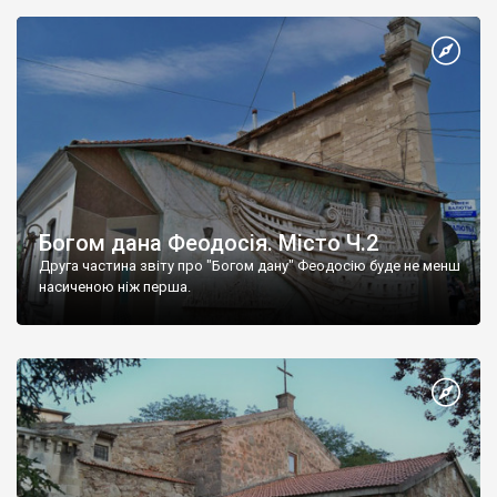
Богом дана Феодосія. Місто Ч.2
Друга частина звіту про "Богом дану" Феодосію буде не менш
насиченою ніж перша.