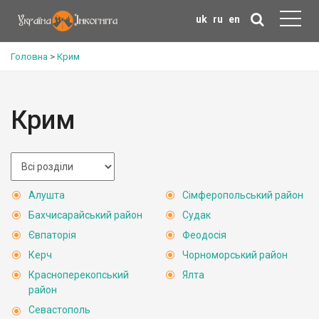
uk
ru
en
Головна
>
Крим
Крим
Алушта
Сімферопольський район
Бахчисарайський район
Судак
Євпаторія
Феодосія
Керч
Чорноморський район
Красноперекопський
Ялта
район
Севастополь