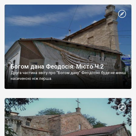
Богом дана Феодосія. Місто Ч.2
Друга частина звіту про "Богом дану" Феодосію буде не менш
насиченою ніж перша.