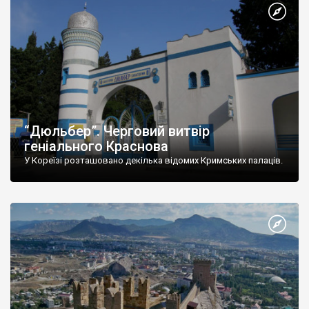
“Дюльбер”. Черговий витвір
геніального Краснова
У Кореїзі розташовано декілька відомих Кримських палаців.