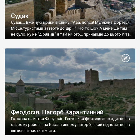
Судак
Судак... Вже чую крики в спину: "Ааа, попса! Муляжна фортеця!
Місце,туристами затерте до дір!..." Но то шо? А мене ще там
не було, ну не "дірявив" я там нічого... принаймні до цього літа.
Феодосія. Пагорб Карантинний
Головна памятка Феодосії - Генуезька фортеця знаходиться в
старому районі - на Карантинному пагорбі, який підноситься в
південній частині міста.