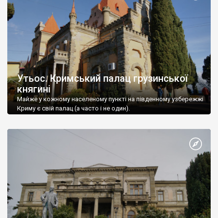
Утьос. Кримський палац грузинської
княгині
Майже у кожному населеному пункті на південному узбережжі
Криму є свій палац (а часто і не один).