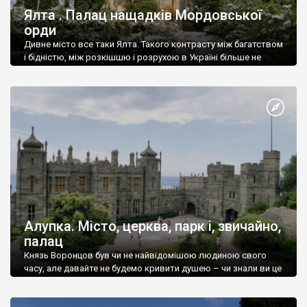
Ялта . Палац нащадків Мордовської
орди
Дивне місто все таки Ялта. Такого контрасту між багатством
і бідністю, між розкішшю і розрухою в Україні більше не
знайдеш.
Алупка. Місто, церква, парк і, звичайно,
палац
Князь Воронцов був чи не найвідомішою людиною свого
часу, але давайте не будемо кривити душею – чи знали ви це
прізвище до відвідин Алупки? Мабуть все таки ні.