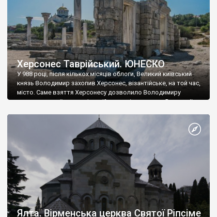
Херсонес Таврійський. ЮНЕСКО
У 988 році, після кількох місяців облоги, Великий київський
князь Володимир захопив Херсонес, візантійське, на той час,
місто. Саме взяття Херсонесу дозволило Володимиру
диктувати свої умови візантійському імператору Василю ІІ, та
одружитися з його дочкою Ганною. Цього ж року, в
Херсонесі Володимир-язичник, став Василем-християнином.
А потім було Хрещення Русі. На честь Херсонесу Таврійського
названо місто […]
Ялта. Вірменська церква Святої Ріпсіме