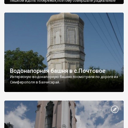
пешком вдоль побережья,поэтому совершали радиальные
вылазки из Оленевки.
Водонапорная башня в с.Почтовое
Интересную водонапорную башню посмотрели по дороге из
Симферополя в Бахчисарай.