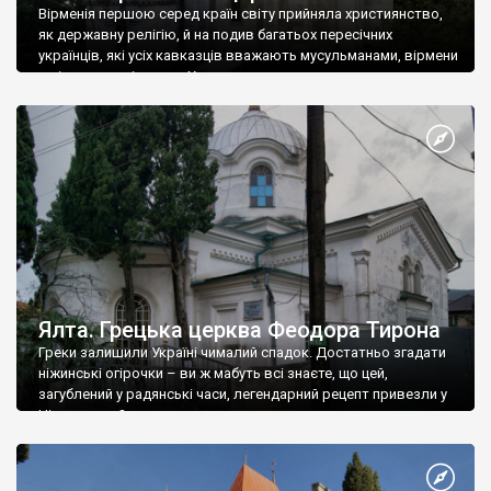
Вірменія першою серед країн світу прийняла християнство,
як державну релігію, й на подив багатьох пересічних
українців, які усіх кавказців вважають мусульманами, вірмени
є відданими вірянами Христа
Ялта. Грецька церква Феодора Тирона
Греки залишили Україні чималий спадок. Достатньо згадати
ніжинські огірочки – ви ж мабуть всі знаєте, що цей,
загублений у радянські часи, легендарний рецепт привезли у
Ніжин греки?