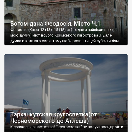
Богом дана Феодосія. Місто Ч.1
Феодосія (Кафа-12 (13) -15 (18) ст) - одне з найцікавіших (на
мою думку) міст всього Кримського півострова .Ну,але
думка в кожного своя, тому щоби розвіяти цей субєктивізм,
запрошую відвідати це
Тарханкутская кругосветка(от
Черноморского до Атлеша)
К сожалению настоящей "кругосветки" не получилось,пройти