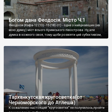
Богом дана Феодосія. Місто Ч.1
Феодосія (Кафа-12 (13) -15 (18) ст) - одне з найцікавіших (на
мою думку) міст всього Кримського півострова .Ну,але
думка в кожного своя, тому щоби розвіяти цей субєктивізм,
запрошую відвідати це
Тарханкутская кругосветка(от
Черноморского до Атлеша)
К сожалению настоящей "кругосветки" не получилось,пройти