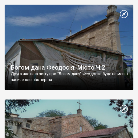
Богом дана Феодосія. Місто Ч.2
Друга частина звіту про "Богом дану" Феодосію буде не менш
насиченою ніж перша.