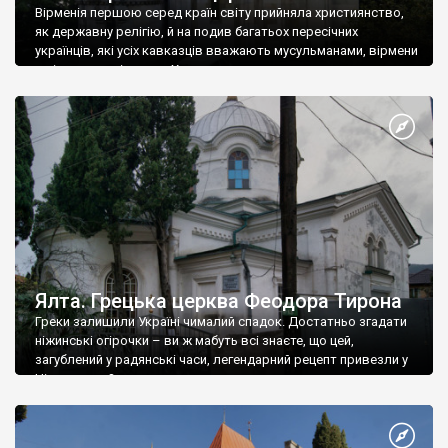
Вірменія першою серед країн світу прийняла християнство,
як державну релігію, й на подив багатьох пересічних
українців, які усіх кавказців вважають мусульманами, вірмени
є відданими вірянами Христа
Ялта. Грецька церква Феодора Тирона
Греки залишили Україні чималий спадок. Достатньо згадати
ніжинські огірочки – ви ж мабуть всі знаєте, що цей,
загублений у радянські часи, легендарний рецепт привезли у
Ніжин греки?