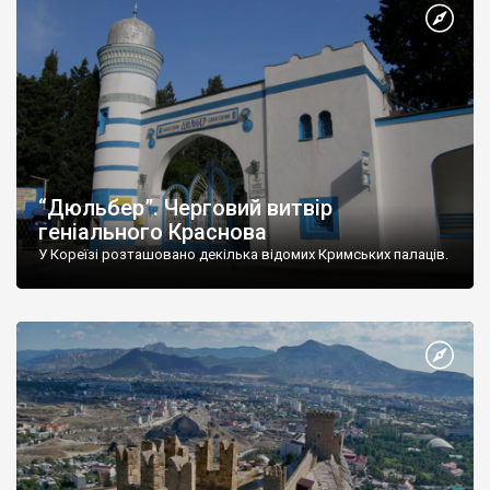
“Дюльбер”. Черговий витвір
геніального Краснова
У Кореїзі розташовано декілька відомих Кримських палаців.