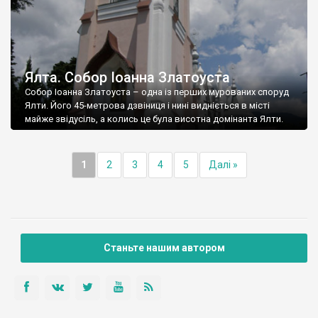
Ялта. Собор Іоанна Златоуста
Собор Іоанна Златоуста – одна із перших мурованих споруд
Ялти. Його 45-метрова дзвіниця і нині видніється в місті
майже звідусіль, а колись це була висотна домінанта Ялти.
1
2
3
4
5
Далі »
Станьте нашим автором