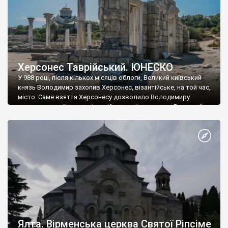
Херсонес Таврійський. ЮНЕСКО
У 988 році, після кількох місяців облоги, Великий київський
князь Володимир захопив Херсонес, візантійське, на той час,
місто. Саме взяття Херсонесу дозволило Володимиру
диктувати свої умови візантійському імператору Василю ІІ, та
одружитися з його дочкою Ганною. Цього ж року, в
Херсонесі Володимир-язичник, став Василем-християнином.
А потім було Хрещення Русі. На честь Херсонесу Таврійського
названо місто […]
Ялта. Вірменська церква Святої Ріпсіме