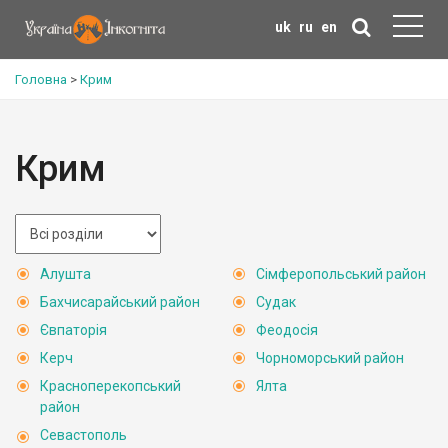
uk
ru
en
Головна
>
Крим
Крим
Алушта
Сімферопольський район
Бахчисарайський район
Судак
Євпаторія
Феодосія
Керч
Чорноморський район
Красноперекопський
Ялта
район
Севастополь