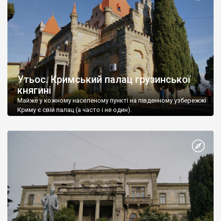
Утьос. Кримський палац грузинської
княгині
Майже у кожному населеному пункті на південному узбережжі
Криму є свій палац (а часто і не один).