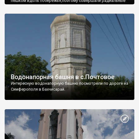
пешком вдоль побережья,поэтому совершали радиальные
вылазки из Оленевки.
Водонапорная башня в с.Почтовое
Интересную водонапорную башню посмотрели по дороге из
Симферополя в Бахчисарай.