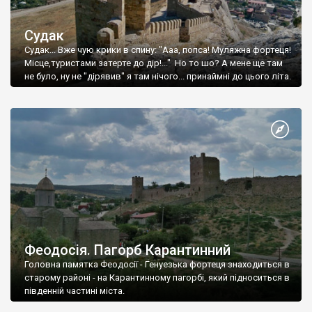
Судак
Судак... Вже чую крики в спину: "Ааа, попса! Муляжна фортеця!
Місце,туристами затерте до дір!..." Но то шо? А мене ще там
не було, ну не "дірявив" я там нічого... принаймні до цього літа.
Феодосія. Пагорб Карантинний
Головна памятка Феодосії - Генуезька фортеця знаходиться в
старому районі - на Карантинному пагорбі, який підноситься в
південній частині міста.