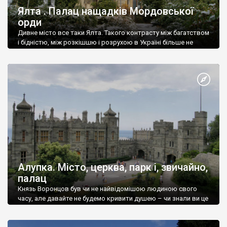
Ялта . Палац нащадків Мордовської
орди
Дивне місто все таки Ялта. Такого контрасту між багатством
і бідністю, між розкішшю і розрухою в Україні більше не
знайдеш.
Алупка. Місто, церква, парк і, звичайно,
палац
Князь Воронцов був чи не найвідомішою людиною свого
часу, але давайте не будемо кривити душею – чи знали ви це
прізвище до відвідин Алупки? Мабуть все таки ні.