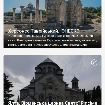
Херсонес Таврійський. ЮНЕСКО
У 988 році, після кількох місяців облоги, Великий київський
князь Володимир захопив Херсонес, візантійське, на той час,
місто. Саме взяття Херсонесу дозволило Володимиру
диктувати свої умови візантійському імператору Василю ІІ, та
одружитися з його дочкою Ганною. Цього ж року, в
Херсонесі Володимир-язичник, став Василем-християнином.
А потім було Хрещення Русі. На честь Херсонесу Таврійського
названо місто […]
Ялта. Вірменська церква Святої Ріпсіме