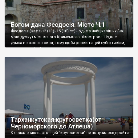
Богом дана Феодосія. Місто Ч.1
Феодосія (Кафа-12 (13) -15 (18) ст) - одне з найцікавіших (на
мою думку) міст всього Кримського півострова .Ну,але
думка в кожного своя, тому щоби розвіяти цей субєктивізм,
запрошую відвідати це
Тарханкутская кругосветка(от
Черноморского до Атлеша)
К сожалению настоящей "кругосветки" не получилось,пройти