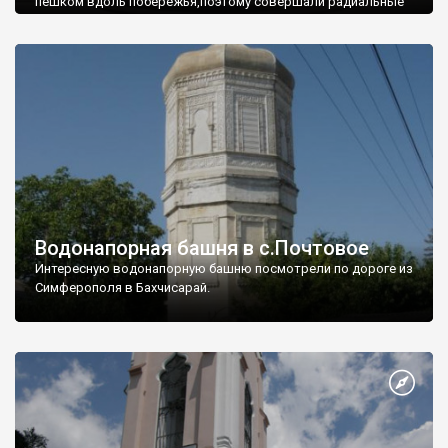
пешком вдоль побережья,поэтому совершали радиальные
вылазки из Оленевки.
Водонапорная башня в с.Почтовое
Интересную водонапорную башню посмотрели по дороге из
Симферополя в Бахчисарай.