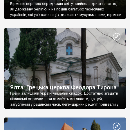
Вірменія першою серед країн світу прийняла християнство,
як державну релігію, й на подив багатьох пересічних
українців, які усіх кавказців вважають мусульманами, вірмени
є відданими вірянами Христа
Ялта. Грецька церква Феодора Тирона
Греки залишили Україні чималий спадок. Достатньо згадати
ніжинські огірочки – ви ж мабуть всі знаєте, що цей,
загублений у радянські часи, легендарний рецепт привезли у
Ніжин греки?