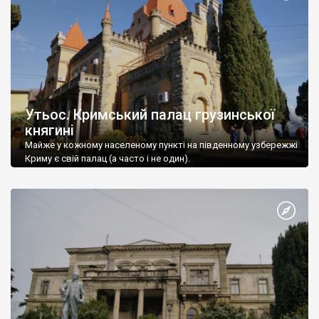
Утьос. Кримський палац грузинської
княгині
Майже у кожному населеному пункті на південному узбережжі
Криму є свій палац (а часто і не один).