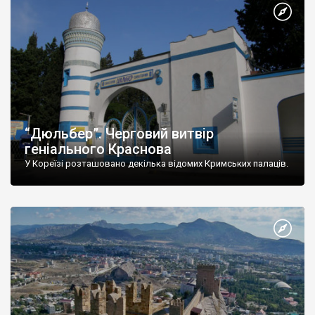
“Дюльбер”. Черговий витвір
геніального Краснова
У Кореїзі розташовано декілька відомих Кримських палаців.