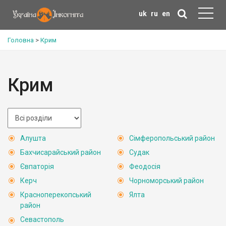
uk
ru
en
Головна
>
Крим
Крим
Алушта
Сімферопольський район
Бахчисарайський район
Судак
Євпаторія
Феодосія
Керч
Чорноморський район
Красноперекопський
Ялта
район
Севастополь