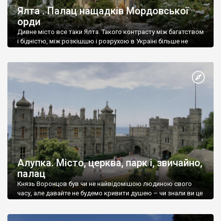
Ялта . Палац нащадків Мордовської
орди
Дивне місто все таки Ялта. Такого контрасту між багатством
і бідністю, між розкішшю і розрухою в Україні більше не
знайдеш.
Алупка. Місто, церква, парк і, звичайно,
палац
Князь Воронцов був чи не найвідомішою людиною свого
часу, але давайте не будемо кривити душею – чи знали ви це
прізвище до відвідин Алупки? Мабуть все таки ні.