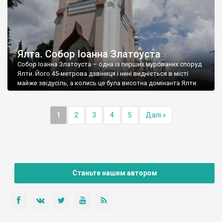
Ялта. Собор Іоанна Златоуста
Собор Іоанна Златоуста – одна із перших мурованих споруд
Ялти. Його 45-метрова дзвіниця і нині видніється в місті
майже звідусіль, а колись це була висотна домінанта Ялти.
1
2
3
4
5
Далі »
Станьте нашим автором