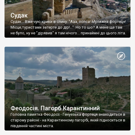
Судак
Судак... Вже чую крики в спину: "Ааа, попса! Муляжна фортеця!
Місце,туристами затерте до дір!..." Но то шо? А мене ще там
не було, ну не "дірявив" я там нічого... принаймні до цього літа.
Феодосія. Пагорб Карантинний
Головна памятка Феодосії - Генуезька фортеця знаходиться в
старому районі - на Карантинному пагорбі, який підноситься в
південній частині міста.