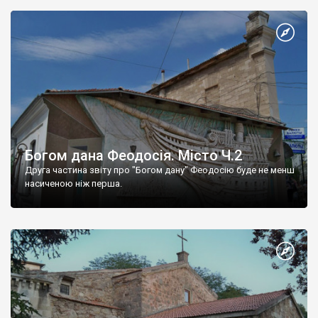
Богом дана Феодосія. Місто Ч.2
Друга частина звіту про "Богом дану" Феодосію буде не менш
насиченою ніж перша.