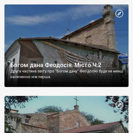
Богом дана Феодосія. Місто Ч.2
Друга частина звіту про "Богом дану" Феодосію буде не менш
насиченою ніж перша.