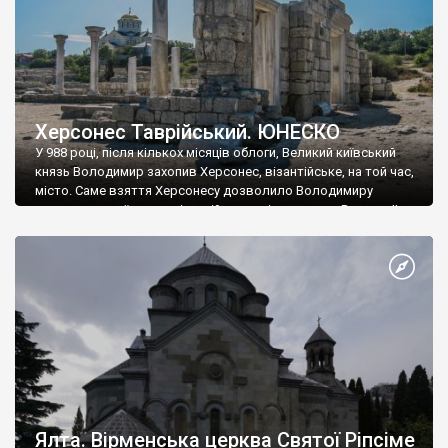
Херсонес Таврійський. ЮНЕСКО
У 988 році, після кількох місяців облоги, Великий київський
князь Володимир захопив Херсонес, візантійське, на той час,
місто. Саме взяття Херсонесу дозволило Володимиру
диктувати свої умови візантійському імператору Василю ІІ, та
одружитися з його дочкою Ганною. Цього ж року, в
Херсонесі Володимир-язичник, став Василем-християнином.
А потім було Хрещення Русі. На честь Херсонесу Таврійського
названо місто […]
Ялта. Вірменська церква Святої Ріпсіме