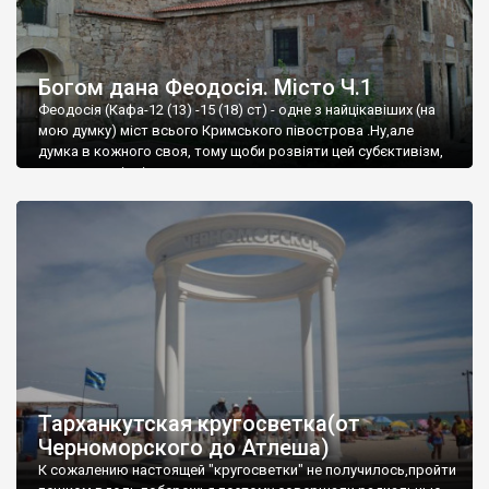
Богом дана Феодосія. Місто Ч.1
Феодосія (Кафа-12 (13) -15 (18) ст) - одне з найцікавіших (на
мою думку) міст всього Кримського півострова .Ну,але
думка в кожного своя, тому щоби розвіяти цей субєктивізм,
запрошую відвідати це
Тарханкутская кругосветка(от
Черноморского до Атлеша)
К сожалению настоящей "кругосветки" не получилось,пройти