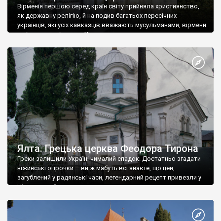
Вірменія першою серед країн світу прийняла християнство,
як державну релігію, й на подив багатьох пересічних
українців, які усіх кавказців вважають мусульманами, вірмени
є відданими вірянами Христа
Ялта. Грецька церква Феодора Тирона
Греки залишили Україні чималий спадок. Достатньо згадати
ніжинські огірочки – ви ж мабуть всі знаєте, що цей,
загублений у радянські часи, легендарний рецепт привезли у
Ніжин греки?