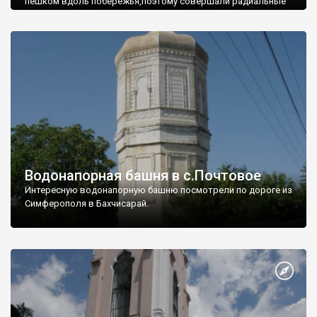
пешком вдоль побережья,поэтому совершали радиальные
вылазки из Оленевки.
Водонапорная башня в с.Почтовое
Интересную водонапорную башню посмотрели по дороге из
Симферополя в Бахчисарай.