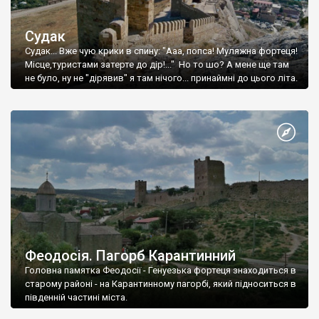
Судак
Судак... Вже чую крики в спину: "Ааа, попса! Муляжна фортеця!
Місце,туристами затерте до дір!..." Но то шо? А мене ще там
не було, ну не "дірявив" я там нічого... принаймні до цього літа.
Феодосія. Пагорб Карантинний
Головна памятка Феодосії - Генуезька фортеця знаходиться в
старому районі - на Карантинному пагорбі, який підноситься в
південній частині міста.