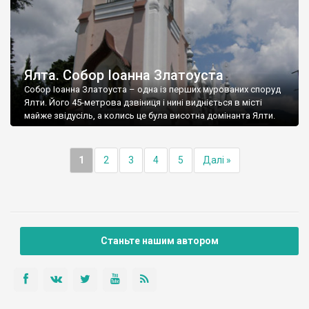
Ялта. Собор Іоанна Златоуста
Собор Іоанна Златоуста – одна із перших мурованих споруд
Ялти. Його 45-метрова дзвіниця і нині видніється в місті
майже звідусіль, а колись це була висотна домінанта Ялти.
1
2
3
4
5
Далі »
Станьте нашим автором