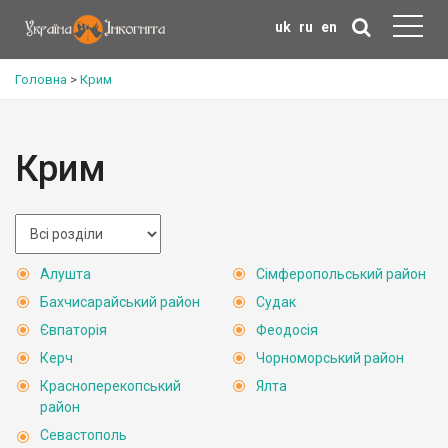
uk
ru
en
Головна
>
Крим
Крим
Алушта
Сімферопольський район
Бахчисарайський район
Судак
Євпаторія
Феодосія
Керч
Чорноморський район
Красноперекопський
Ялта
район
Севастополь