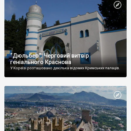
“Дюльбер”. Черговий витвір
геніального Краснова
У Кореїзі розташовано декілька відомих Кримських палаців.