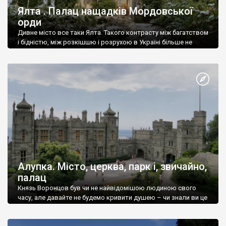
Ялта . Палац нащадків Мордовської
орди
Дивне місто все таки Ялта. Такого контрасту між багатством
і бідністю, між розкішшю і розрухою в Україні більше не
знайдеш.
Алупка. Місто, церква, парк і, звичайно,
палац
Князь Воронцов був чи не найвідомішою людиною свого
часу, але давайте не будемо кривити душею – чи знали ви це
прізвище до відвідин Алупки? Мабуть все таки ні.