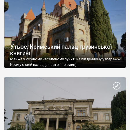
Утьос. Кримський палац грузинської
княгині
Майже у кожному населеному пункті на південному узбережжі
Криму є свій палац (а часто і не один).