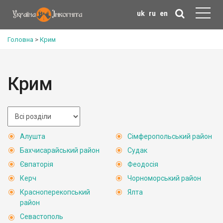
uk
ru
en
Головна
>
Крим
Крим
Алушта
Сімферопольський район
Бахчисарайський район
Судак
Євпаторія
Феодосія
Керч
Чорноморський район
Красноперекопський
Ялта
район
Севастополь