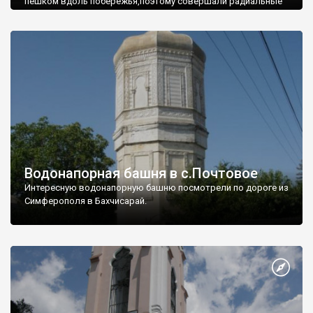
пешком вдоль побережья,поэтому совершали радиальные
вылазки из Оленевки.
Водонапорная башня в с.Почтовое
Интересную водонапорную башню посмотрели по дороге из
Симферополя в Бахчисарай.