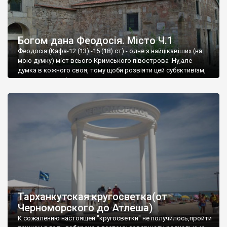
Богом дана Феодосія. Місто Ч.1
Феодосія (Кафа-12 (13) -15 (18) ст) - одне з найцікавіших (на
мою думку) міст всього Кримського півострова .Ну,але
думка в кожного своя, тому щоби розвіяти цей субєктивізм,
запрошую відвідати це
Тарханкутская кругосветка(от
Черноморского до Атлеша)
К сожалению настоящей "кругосветки" не получилось,пройти