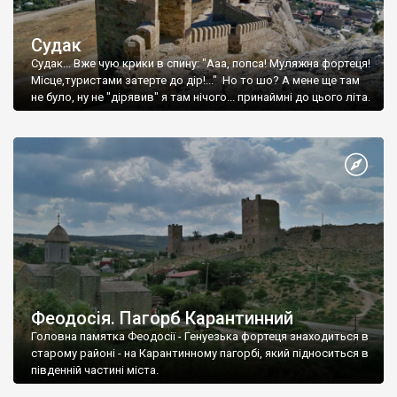
Судак
Судак... Вже чую крики в спину: "Ааа, попса! Муляжна фортеця!
Місце,туристами затерте до дір!..." Но то шо? А мене ще там
не було, ну не "дірявив" я там нічого... принаймні до цього літа.
Феодосія. Пагорб Карантинний
Головна памятка Феодосії - Генуезька фортеця знаходиться в
старому районі - на Карантинному пагорбі, який підноситься в
південній частині міста.