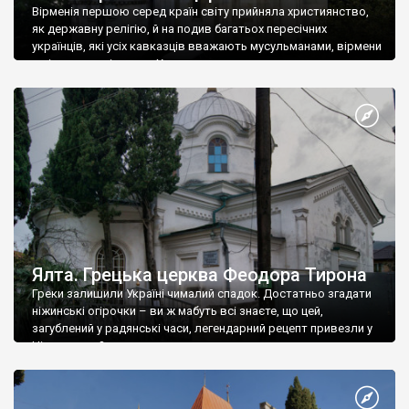
Вірменія першою серед країн світу прийняла християнство,
як державну релігію, й на подив багатьох пересічних
українців, які усіх кавказців вважають мусульманами, вірмени
є відданими вірянами Христа
Ялта. Грецька церква Феодора Тирона
Греки залишили Україні чималий спадок. Достатньо згадати
ніжинські огірочки – ви ж мабуть всі знаєте, що цей,
загублений у радянські часи, легендарний рецепт привезли у
Ніжин греки?