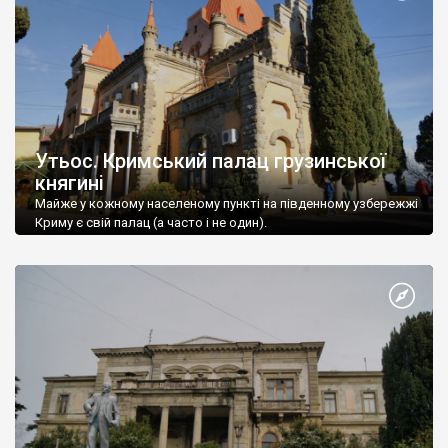
Утьос. Кримський палац грузинської
княгині
Майже у кожному населеному пункті на південному узбережжі
Криму є свій палац (а часто і не один).