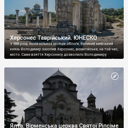
Херсонес Таврійський. ЮНЕСКО
У 988 році, після кількох місяців облоги, Великий київський
князь Володимир захопив Херсонес, візантійське, на той час,
місто. Саме взяття Херсонесу дозволило Володимиру
диктувати свої умови візантійському імператору Василю ІІ, та
одружитися з його дочкою Ганною. Цього ж року, в
Херсонесі Володимир-язичник, став Василем-християнином.
А потім було Хрещення Русі. На честь Херсонесу Таврійського
названо місто […]
Ялта. Вірменська церква Святої Ріпсіме