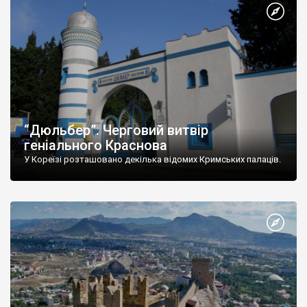
“Дюльбер”. Черговий витвір
геніального Краснова
У Кореїзі розташовано декілька відомих Кримських палаців.