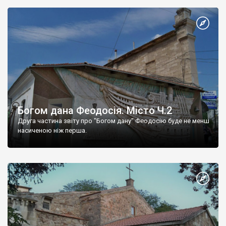
Богом дана Феодосія. Місто Ч.2
Друга частина звіту про "Богом дану" Феодосію буде не менш
насиченою ніж перша.