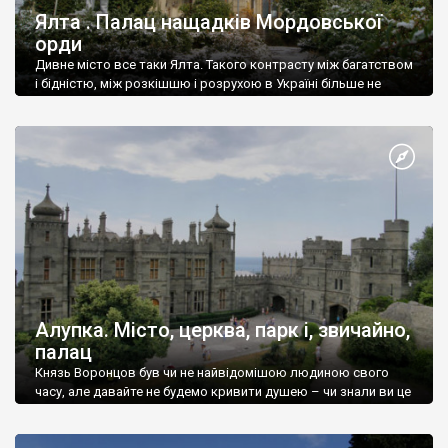
Ялта . Палац нащадків Мордовської
орди
Дивне місто все таки Ялта. Такого контрасту між багатством
і бідністю, між розкішшю і розрухою в Україні більше не
знайдеш.
Алупка. Місто, церква, парк і, звичайно,
палац
Князь Воронцов був чи не найвідомішою людиною свого
часу, але давайте не будемо кривити душею – чи знали ви це
прізвище до відвідин Алупки? Мабуть все таки ні.