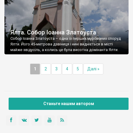
Ялта. Собор Іоанна Златоуста
Собор Іоанна Златоуста – одна із перших мурованих споруд
Ялти. Його 45-метрова дзвіниця і нині видніється в місті
майже звідусіль, а колись це була висотна домінанта Ялти.
1
2
3
4
5
Далі »
Станьте нашим автором