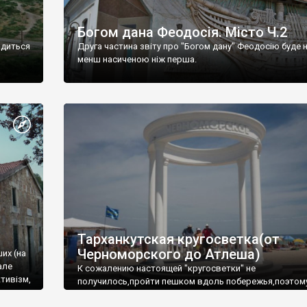
Богом дана Феодосія. Місто Ч.2
одиться
Друга частина звіту про "Богом дану" Феодосію буде 
менш насиченою ніж перша.
Тарханкутская кругосветка(от
Черноморского до Атлеша)
ших (на
але
К сожалению настоящей "кругосветки" не
тивізм,
получилось,пройти пешком вдоль побережья,поэтом
совершали радиальные вылазки из Оленевки.