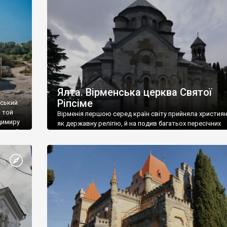
ефактів
називаються «повстяками» (postaki)…” “Вино. Крим
єкту
виробляє відмінне вино і його вдосталь: воно все ду
го».
легке біле і дуже […]
ти та
Ялта. Вірменська церква Святої
Ріпсіме
вський
 той
Вірменія першою серед країн світу прийняла христия
димиру
як державну релігію, й на подив багатьох пересічних
илю ІІ,
українців, які усіх кавказців вважають мусульманами,
 в
вірмени є відданими вірянами Христа