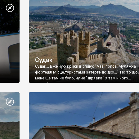
Судак
Судак... Вже чую крики в спину: "Ааа, попса! Муляжна
фортеця! Місце,туристами затерте до дір!..." Но то шо
мене ще там не було, ну не "дірявив" я там нічого...
принаймні до цього літа.