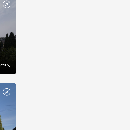
же
нство,