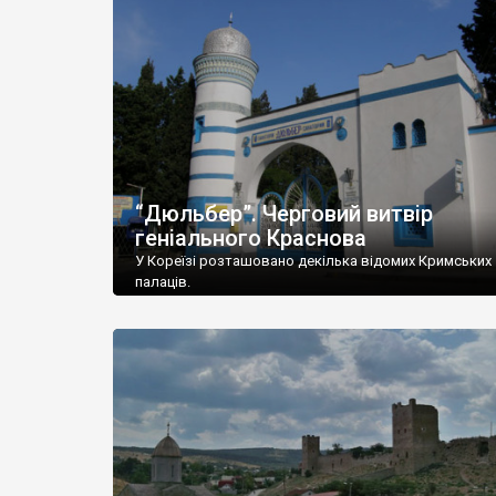
“Дюльбер”. Черговий витвір
геніального Краснова
У Кореїзі розташовано декілька відомих Кримських
палаців.