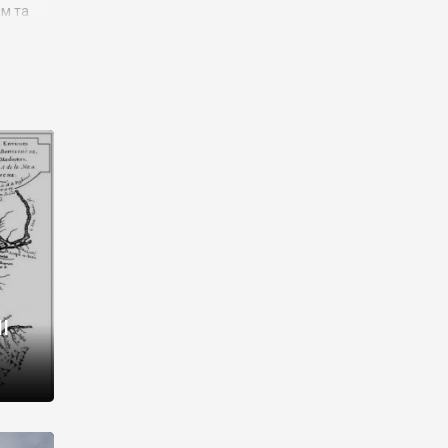
им та
ора і
є
го типу,
ей-
рний
ста:
 райони
від 2
I
і,
рукти,
 котрі