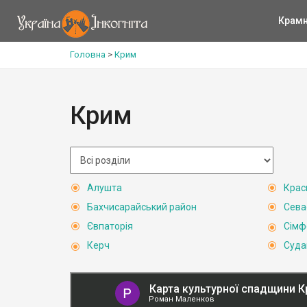
Крам
Головна
>
Крим
Крим
Алушта
Крас
Бахчисарайський район
Сева
Євпаторія
Сімф
Керч
Суда