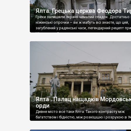
Ялта. Грецька церква Феодора Ти
Греки залишили Україні чималий спадок. Достатньо 
ніжинські огірочки – ви ж мабуть всі знаєте, що цей,
загублений у радянські часи, легендарний рецепт пр
Ніжин греки?
Ялта . Палац нащадків Мордовськ
орди
Дивне місто все таки Ялта. Такого контрасту між
багатством і бідністю, між розкішшю і розрухою в Ук
більше не знайдеш.