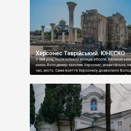
музею «Новгородський музей-заповідник» сотні арт
візантійської доби. Раритети викрадені з фондів об’
культурної спадщини ЮНЕСКО «Херсонеса Таврійсько
Офіційно – на виставку «Золото Візантії», але експер
влада в Україні вважають це лише […]
Херсонес Таврійський. ЮНЕСКО
У 988 році, після кількох місяців облоги, Великий киї
князь Володимир захопив Херсонес, візантійське, на
час, місто. Саме взяття Херсонесу дозволило Воло
диктувати свої умови візантійському імператору Вас
та одружитися з його дочкою Ганною. Цього ж року,
Херсонесі Володимир-язичник, став Василем-
християнином. А потім було Хрещення Русі. На честь
Херсонесу Таврійського названо місто […]