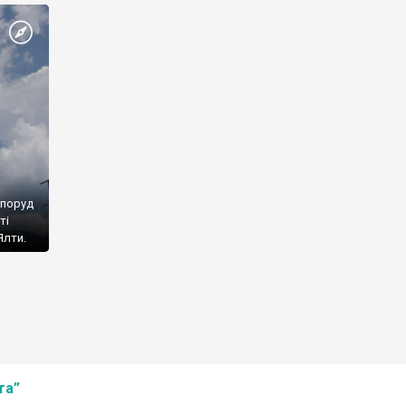
споруд
ті
Ялти.
та”