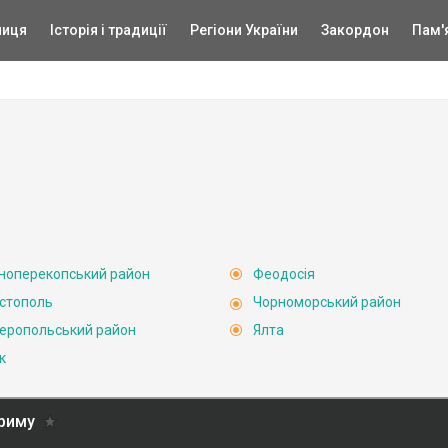
ниця
Історія і традиції
Регіони України
Закордон
Пам'
ноперекопський район
Феодосія
стополь
Чорноморський район
еропольський район
Ялта
к