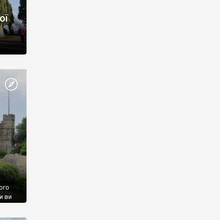
ої
ого
и ви