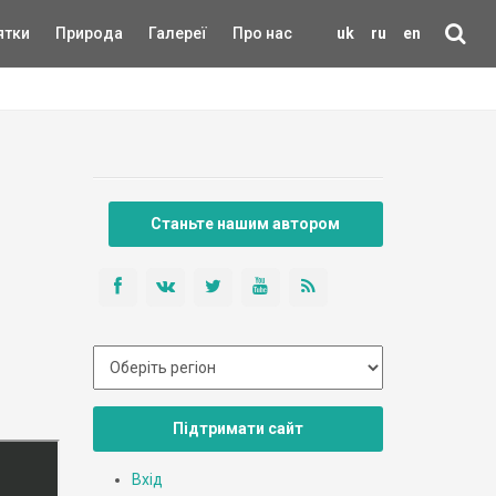
ятки
Природа
Галереї
Про нас
uk
ru
en
Станьте нашим автором
Підтримати сайт
Вхід