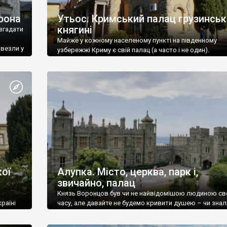
рона
Утьос. Кримський палац грузинськ
княгині
згадати
Майже у кожному населеному пункті на південному
ивезли у
узбережжі Криму є свій палац (а часто і не один).
ої
Алупка. Місто, церква, парк і,
звичайно, палац
Князь Воронцов був чи не найвідомішою людиною св
раїні
часу, але давайте не будемо кривити душею – чи знал
це прізвище до відвідин Алупки? Мабуть все таки ні.