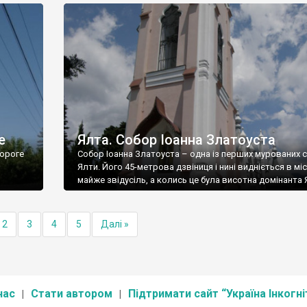
е
Ялта. Собор Іоанна Златоуста
ороге
Собор Іоанна Златоуста – одна із перших мурованих 
Ялти. Його 45-метрова дзвіниця і нині видніється в міс
майже звідусіль, а колись це була висотна домінанта 
2
3
4
5
Далі »
нас
Стати автором
Підтримати сайт “Україна Інкогні