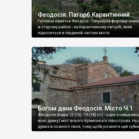
Феодосія. Пагорб Карантинний
Головна памятка Феодосії - Генуезька фортеця знах
в старому районі - на Карантинному пагорбі, який
підноситься в південній частині міста.
Богом дана Феодосія. Місто Ч.1
Феодосія (Кафа-12 (13) -15 (18) ст) - одне з найцікаві
мою думку) міст всього Кримського півострова .Ну,
думка в кожного своя, тому щоби розвіяти цей субєк
запрошую відвідати це