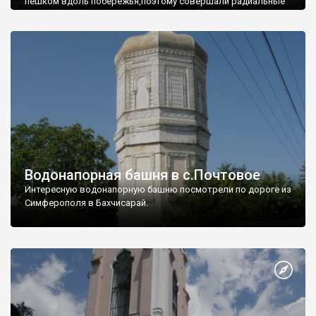
пешком вдоль побережья,поэтому совершали радиальные
вылазки из Оленевки.
Водонапорная башня в с.Почтовое
Интересную водонапорную башню посмотрели по дороге из
Симферополя в Бахчисарай.