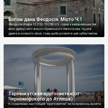
Богом дана Феодосія. Місто Ч.1
Феодосія (Кафа-12 (13) -15 (18) ст) - одне з найцікавіших (на
мою думку) міст всього Кримського півострова .Ну,але
думка в кожного своя, тому щоби розвіяти цей субєктивізм,
запрошую відвідати це
Тарханкутская кругосветка(от
Черноморского до Атлеша)
К сожалению настоящей "кругосветки" не получилось,пройти