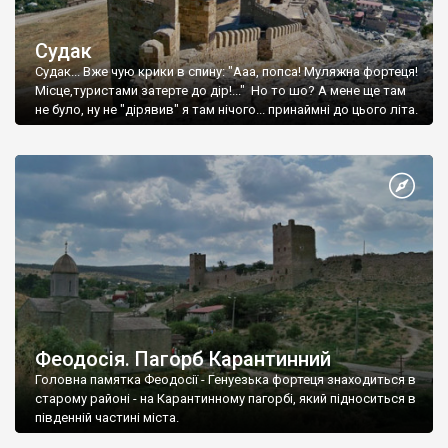
Судак
Судак... Вже чую крики в спину: "Ааа, попса! Муляжна фортеця!
Місце,туристами затерте до дір!..." Но то шо? А мене ще там
не було, ну не "дірявив" я там нічого... принаймні до цього літа.
Феодосія. Пагорб Карантинний
Головна памятка Феодосії - Генуезька фортеця знаходиться в
старому районі - на Карантинному пагорбі, який підноситься в
південній частині міста.