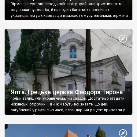
Вірменія першою серед країн світу прийняла християнство,
як державну релігію, й на подив багатьох пересічних
українців, які усіх кавказців вважають мусульманами, вірмени
є відданими вірянами Христа
Ялта. Грецька церква Феодора Тирона
Греки залишили Україні чималий спадок. Достатньо згадати
ніжинські огірочки – ви ж мабуть всі знаєте, що цей,
загублений у радянські часи, легендарний рецепт привезли у
Ніжин греки?