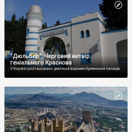
“Дюльбер”. Черговий витвір
геніального Краснова
У Кореїзі розташовано декілька відомих Кримських палаців.