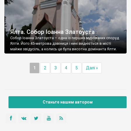
Ялта. Собор Іоанна Златоуста
Собор Іоанна Златоуста – одна із перших мурованих споруд
Ялти. Його 45-метрова дзвіниця і нині видніється в місті
майже звідусіль, а колись це була висотна домінанта Ялти.
1
2
3
4
5
Далі »
Станьте нашим автором