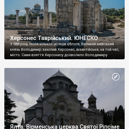
Херсонес Таврійський. ЮНЕСКО
У 988 році, після кількох місяців облоги, Великий київський
князь Володимир захопив Херсонес, візантійське, на той час,
місто. Саме взяття Херсонесу дозволило Володимиру
диктувати свої умови візантійському імператору Василю ІІ, та
одружитися з його дочкою Ганною. Цього ж року, в
Херсонесі Володимир-язичник, став Василем-християнином.
А потім було Хрещення Русі. На честь Херсонесу Таврійського
названо місто […]
Ялта. Вірменська церква Святої Ріпсіме