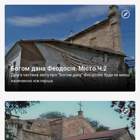
Богом дана Феодосія. Місто Ч.2
Друга частина звіту про "Богом дану" Феодосію буде не менш
насиченою ніж перша.