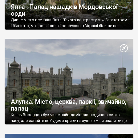
Ялта . Палац нащадків Мордовської
орди
Дивне місто все таки Ялта. Такого контрасту між багатством
і бідністю, між розкішшю і розрухою в Україні більше не
знайдеш.
Алупка. Місто, церква, парк і, звичайно,
палац
Князь Воронцов був чи не найвідомішою людиною свого
часу, але давайте не будемо кривити душею – чи знали ви це
прізвище до відвідин Алупки? Мабуть все таки ні.