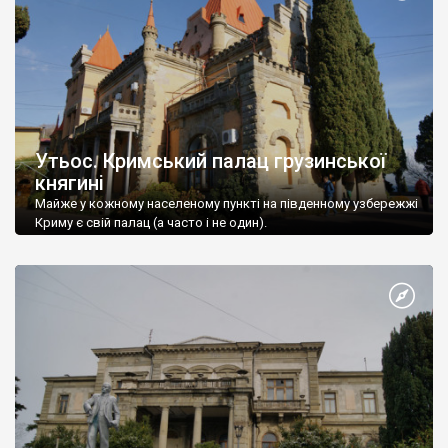
Утьос. Кримський палац грузинської
княгині
Майже у кожному населеному пункті на південному узбережжі
Криму є свій палац (а часто і не один).