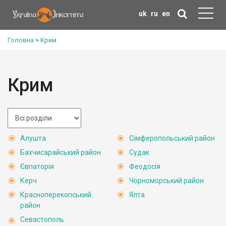
uk
ru
en
Головна
>
Крим
Крим
Алушта
Сімферопольський район
Бахчисарайський район
Судак
Євпаторія
Феодосія
Керч
Чорноморський район
Красноперекопський
Ялта
район
Севастополь