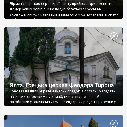
Вірменія першою серед країн світу прийняла християнство,
як державну релігію, й на подив багатьох пересічних
українців, які усіх кавказців вважають мусульманами, вірмени
є відданими вірянами Христа
Ялта. Грецька церква Феодора Тирона
Греки залишили Україні чималий спадок. Достатньо згадати
ніжинські огірочки – ви ж мабуть всі знаєте, що цей,
загублений у радянські часи, легендарний рецепт привезли у
Ніжин греки?