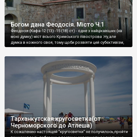
Богом дана Феодосія. Місто Ч.1
Феодосія (Кафа-12 (13) -15 (18) ст) - одне з найцікавіших (на
мою думку) міст всього Кримського півострова .Ну,але
думка в кожного своя, тому щоби розвіяти цей субєктивізм,
запрошую відвідати це
Тарханкутская кругосветка(от
Черноморского до Атлеша)
К сожалению настоящей "кругосветки" не получилось,пройти