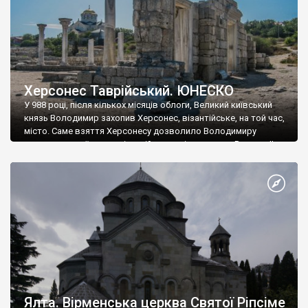
Херсонес Таврійський. ЮНЕСКО
У 988 році, після кількох місяців облоги, Великий київський
князь Володимир захопив Херсонес, візантійське, на той час,
місто. Саме взяття Херсонесу дозволило Володимиру
диктувати свої умови візантійському імператору Василю ІІ, та
одружитися з його дочкою Ганною. Цього ж року, в
Херсонесі Володимир-язичник, став Василем-християнином.
А потім було Хрещення Русі. На честь Херсонесу Таврійського
названо місто […]
Ялта. Вірменська церква Святої Ріпсіме