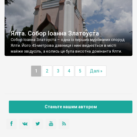
Ялта. Собор Іоанна Златоуста
Собор Іоанна Златоуста – одна із перших мурованих споруд
Ялти. Його 45-метрова дзвіниця і нині видніється в місті
майже звідусіль, а колись це була висотна домінанта Ялти.
1
2
3
4
5
Далі »
Станьте нашим автором