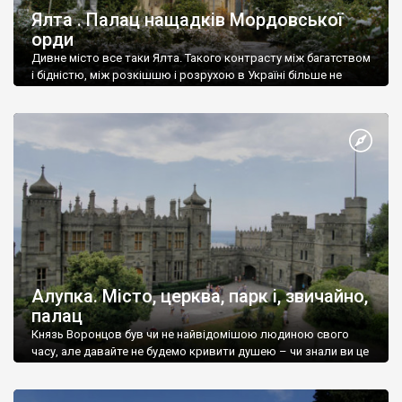
Ялта . Палац нащадків Мордовської
орди
Дивне місто все таки Ялта. Такого контрасту між багатством
і бідністю, між розкішшю і розрухою в Україні більше не
знайдеш.
Алупка. Місто, церква, парк і, звичайно,
палац
Князь Воронцов був чи не найвідомішою людиною свого
часу, але давайте не будемо кривити душею – чи знали ви це
прізвище до відвідин Алупки? Мабуть все таки ні.