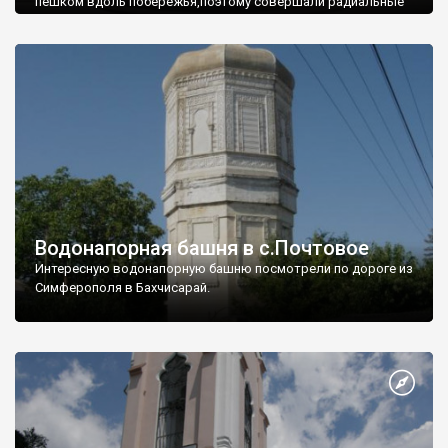
пешком вдоль побережья,поэтому совершали радиальные
вылазки из Оленевки.
Водонапорная башня в с.Почтовое
Интересную водонапорную башню посмотрели по дороге из
Симферополя в Бахчисарай.