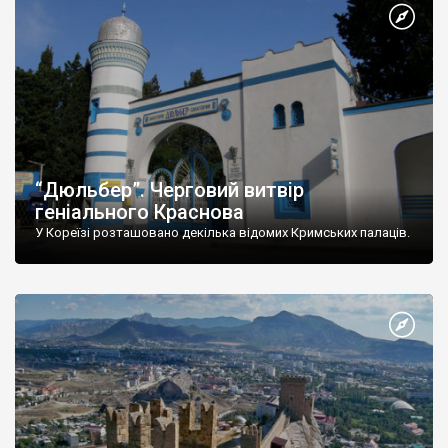
“Дюльбер”. Черговий витвір
геніального Краснова
У Кореїзі розташовано декілька відомих Кримських палаців.