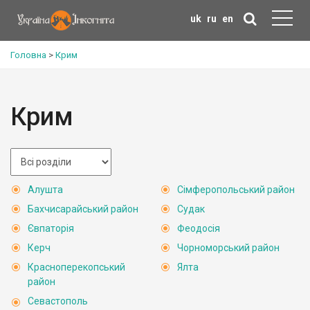
uk
ru
en
Головна
>
Крим
Крим
Алушта
Сімферопольський район
Бахчисарайський район
Судак
Євпаторія
Феодосія
Керч
Чорноморський район
Красноперекопський
Ялта
район
Севастополь