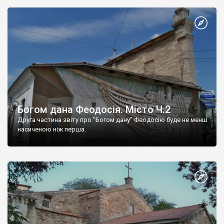
Богом дана Феодосія. Місто Ч.2
Друга частина звіту про "Богом дану" Феодосію буде не менш
насиченою ніж перша.