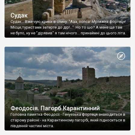
Судак
Судак... Вже чую крики в спину: "Ааа, попса! Муляжна фортеця!
Місце,туристами затерте до дір!..." Но то шо? А мене ще там
не було, ну не "дірявив" я там нічого... принаймні до цього літа.
Феодосія. Пагорб Карантинний
Головна памятка Феодосії - Генуезька фортеця знаходиться в
старому районі - на Карантинному пагорбі, який підноситься в
південній частині міста.