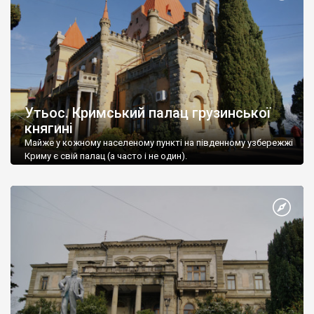
Утьос. Кримський палац грузинської
княгині
Майже у кожному населеному пункті на південному узбережжі
Криму є свій палац (а часто і не один).