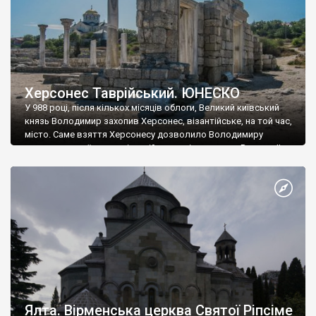
Херсонес Таврійський. ЮНЕСКО
У 988 році, після кількох місяців облоги, Великий київський
князь Володимир захопив Херсонес, візантійське, на той час,
місто. Саме взяття Херсонесу дозволило Володимиру
диктувати свої умови візантійському імператору Василю ІІ, та
одружитися з його дочкою Ганною. Цього ж року, в
Херсонесі Володимир-язичник, став Василем-християнином.
А потім було Хрещення Русі. На честь Херсонесу Таврійського
названо місто […]
Ялта. Вірменська церква Святої Ріпсіме