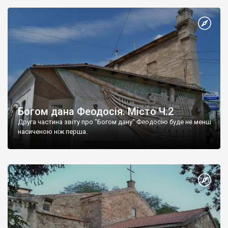
Богом дана Феодосія. Місто Ч.2
Друга частина звіту про "Богом дану" Феодосію буде не менш
насиченою ніж перша.