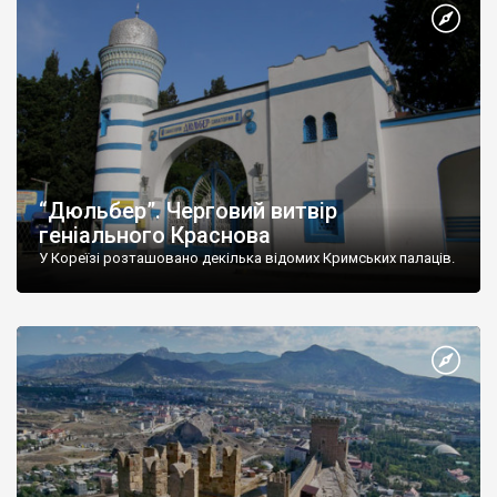
“Дюльбер”. Черговий витвір
геніального Краснова
У Кореїзі розташовано декілька відомих Кримських палаців.