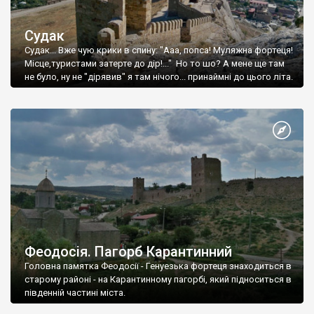
Судак
Судак... Вже чую крики в спину: "Ааа, попса! Муляжна фортеця!
Місце,туристами затерте до дір!..." Но то шо? А мене ще там
не було, ну не "дірявив" я там нічого... принаймні до цього літа.
Феодосія. Пагорб Карантинний
Головна памятка Феодосії - Генуезька фортеця знаходиться в
старому районі - на Карантинному пагорбі, який підноситься в
південній частині міста.