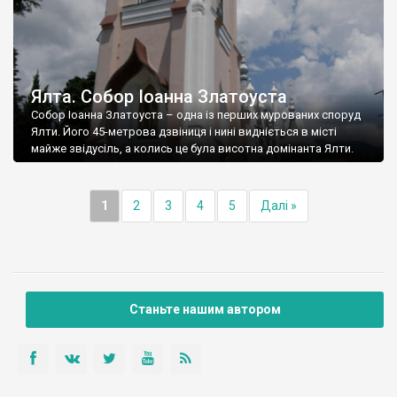
Ялта. Собор Іоанна Златоуста
Собор Іоанна Златоуста – одна із перших мурованих споруд
Ялти. Його 45-метрова дзвіниця і нині видніється в місті
майже звідусіль, а колись це була висотна домінанта Ялти.
1
2
3
4
5
Далі »
Станьте нашим автором