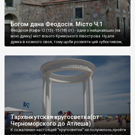
Богом дана Феодосія. Місто Ч.1
Феодосія (Кафа-12 (13) -15 (18) ст) - одне з найцікавіших (на
мою думку) міст всього Кримського півострова .Ну,але
думка в кожного своя, тому щоби розвіяти цей субєктивізм,
запрошую відвідати це
Тарханкутская кругосветка(от
Черноморского до Атлеша)
К сожалению настоящей "кругосветки" не получилось,пройти