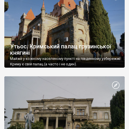
Утьос. Кримський палац грузинської
княгині
Майже у кожному населеному пункті на південному узбережжі
Криму є свій палац (а часто і не один).