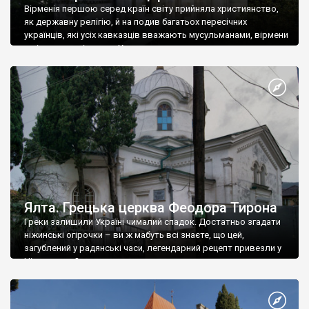
Вірменія першою серед країн світу прийняла християнство,
як державну релігію, й на подив багатьох пересічних
українців, які усіх кавказців вважають мусульманами, вірмени
є відданими вірянами Христа
Ялта. Грецька церква Феодора Тирона
Греки залишили Україні чималий спадок. Достатньо згадати
ніжинські огірочки – ви ж мабуть всі знаєте, що цей,
загублений у радянські часи, легендарний рецепт привезли у
Ніжин греки?