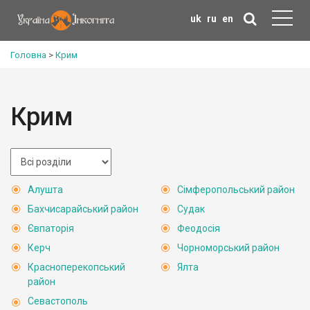
uk
ru
en
Головна
>
Крим
Крим
Алушта
Сімферопольський район
Бахчисарайський район
Судак
Євпаторія
Феодосія
Керч
Чорноморський район
Красноперекопський
Ялта
район
Севастополь