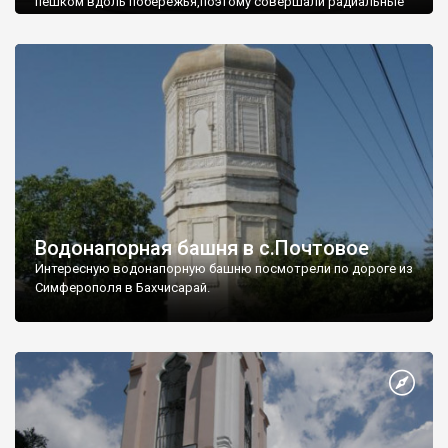
пешком вдоль побережья,поэтому совершали радиальные
вылазки из Оленевки.
Водонапорная башня в с.Почтовое
Интересную водонапорную башню посмотрели по дороге из
Симферополя в Бахчисарай.