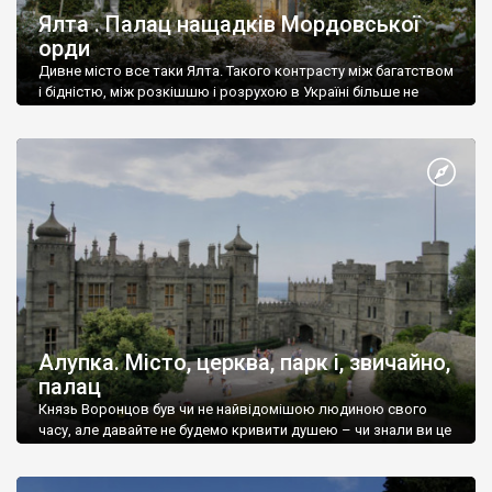
Ялта . Палац нащадків Мордовської
орди
Дивне місто все таки Ялта. Такого контрасту між багатством
і бідністю, між розкішшю і розрухою в Україні більше не
знайдеш.
Алупка. Місто, церква, парк і, звичайно,
палац
Князь Воронцов був чи не найвідомішою людиною свого
часу, але давайте не будемо кривити душею – чи знали ви це
прізвище до відвідин Алупки? Мабуть все таки ні.