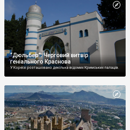
“Дюльбер”. Черговий витвір
геніального Краснова
У Кореїзі розташовано декілька відомих Кримських палаців.