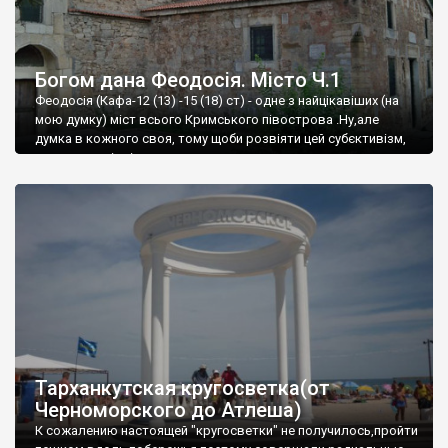
Богом дана Феодосія. Місто Ч.1
Феодосія (Кафа-12 (13) -15 (18) ст) - одне з найцікавіших (на
мою думку) міст всього Кримського півострова .Ну,але
думка в кожного своя, тому щоби розвіяти цей субєктивізм,
запрошую відвідати це
Тарханкутская кругосветка(от
Черноморского до Атлеша)
К сожалению настоящей "кругосветки" не получилось,пройти