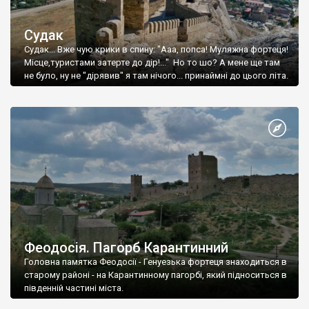
Судак
Судак... Вже чую крики в спину: "Ааа, попса! Муляжна фортеця!
Місце,туристами затерте до дір!..." Но то шо? А мене ще там
не було, ну не "дірявив" я там нічого... принаймні до цього літа.
Феодосія. Пагорб Карантинний
Головна памятка Феодосії - Генуезька фортеця знаходиться в
старому районі - на Карантинному пагорбі, який підноситься в
південній частині міста.