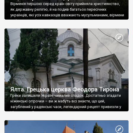
Вірменія першою серед країн світу прийняла християнство,
як державну релігію, й на подив багатьох пересічних
українців, які усіх кавказців вважають мусульманами, вірмени
є відданими вірянами Христа
Ялта. Грецька церква Феодора Тирона
Греки залишили Україні чималий спадок. Достатньо згадати
ніжинські огірочки – ви ж мабуть всі знаєте, що цей,
загублений у радянські часи, легендарний рецепт привезли у
Ніжин греки?