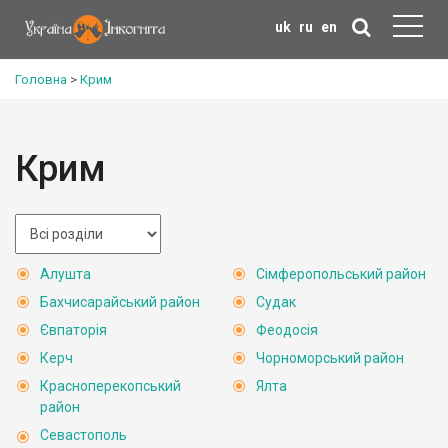
uk
ru
en
Головна
>
Крим
Крим
Алушта
Сімферопольський район
Бахчисарайський район
Судак
Євпаторія
Феодосія
Керч
Чорноморський район
Красноперекопський
Ялта
район
Севастополь