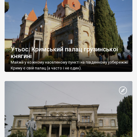
Утьос. Кримський палац грузинської
княгині
Майже у кожному населеному пункті на південному узбережжі
Криму є свій палац (а часто і не один).