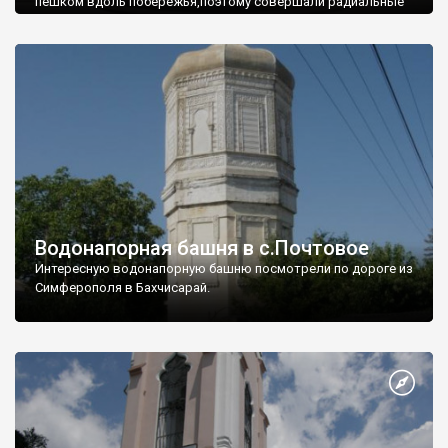
пешком вдоль побережья,поэтому совершали радиальные
вылазки из Оленевки.
Водонапорная башня в с.Почтовое
Интересную водонапорную башню посмотрели по дороге из
Симферополя в Бахчисарай.