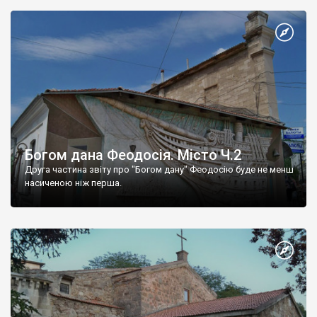
Богом дана Феодосія. Місто Ч.2
Друга частина звіту про "Богом дану" Феодосію буде не менш
насиченою ніж перша.