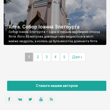
Ялта. Собор Іоанна Златоуста
Собор Іоанна Златоуста – одна із перших мурованих споруд
Ялти. Його 45-метрова дзвіниця і нині видніється в місті
майже звідусіль, а колись це була висотна домінанта Ялти.
1
2
3
4
5
Далі »
Станьте нашим автором