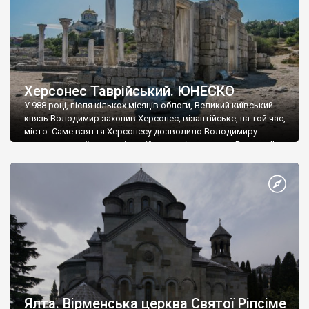
Херсонес Таврійський. ЮНЕСКО
У 988 році, після кількох місяців облоги, Великий київський
князь Володимир захопив Херсонес, візантійське, на той час,
місто. Саме взяття Херсонесу дозволило Володимиру
диктувати свої умови візантійському імператору Василю ІІ, та
одружитися з його дочкою Ганною. Цього ж року, в
Херсонесі Володимир-язичник, став Василем-християнином.
А потім було Хрещення Русі. На честь Херсонесу Таврійського
названо місто […]
Ялта. Вірменська церква Святої Ріпсіме