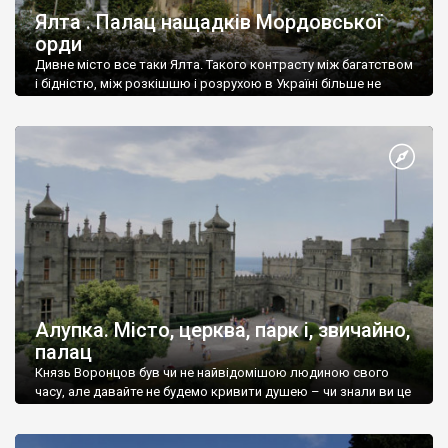
Ялта . Палац нащадків Мордовської
орди
Дивне місто все таки Ялта. Такого контрасту між багатством
і бідністю, між розкішшю і розрухою в Україні більше не
знайдеш.
Алупка. Місто, церква, парк і, звичайно,
палац
Князь Воронцов був чи не найвідомішою людиною свого
часу, але давайте не будемо кривити душею – чи знали ви це
прізвище до відвідин Алупки? Мабуть все таки ні.