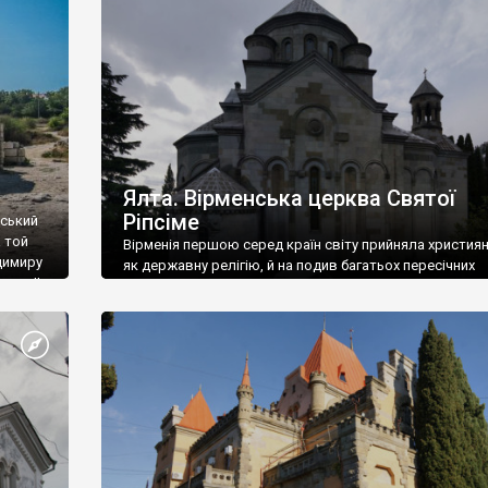
ефактів
називаються «повстяками» (postaki)…” “Вино. Крим
єкту
виробляє відмінне вино і його вдосталь: воно все ду
го».
легке біле і дуже […]
ти та
Ялта. Вірменська церква Святої
Ріпсіме
вський
 той
Вірменія першою серед країн світу прийняла христия
димиру
як державну релігію, й на подив багатьох пересічних
илю ІІ,
українців, які усіх кавказців вважають мусульманами,
 в
вірмени є відданими вірянами Христа