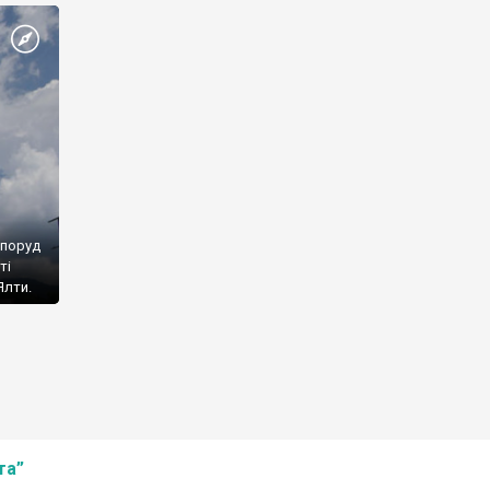
споруд
ті
Ялти.
та”