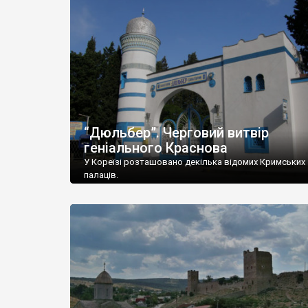
“Дюльбер”. Черговий витвір
геніального Краснова
У Кореїзі розташовано декілька відомих Кримських
палаців.