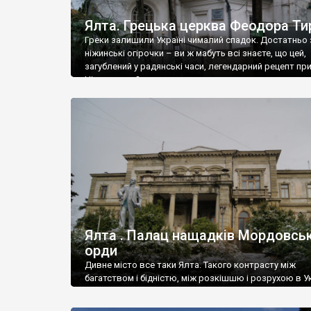
Ялта. Грецька церква Феодора Ти
Греки залишили Україні чималий спадок. Достатньо 
ніжинські огірочки – ви ж мабуть всі знаєте, що цей,
загублений у радянські часи, легендарний рецепт пр
Ніжин греки?
Ялта . Палац нащадків Мордовськ
орди
Дивне місто все таки Ялта. Такого контрасту між
багатством і бідністю, між розкішшю і розрухою в Ук
більше не знайдеш.