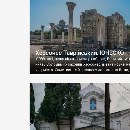
музею «Новгородський музей-заповідник» сотні арт
візантійської доби. Раритети викрадені з фондів об’
культурної спадщини ЮНЕСКО «Херсонеса Таврійсько
Офіційно – на виставку «Золото Візантії», але експер
влада в Україні вважають це лише […]
Херсонес Таврійський. ЮНЕСКО
У 988 році, після кількох місяців облоги, Великий киї
князь Володимир захопив Херсонес, візантійське, на
час, місто. Саме взяття Херсонесу дозволило Воло
диктувати свої умови візантійському імператору Вас
та одружитися з його дочкою Ганною. Цього ж року,
Херсонесі Володимир-язичник, став Василем-
християнином. А потім було Хрещення Русі. На честь
Херсонесу Таврійського названо місто […]