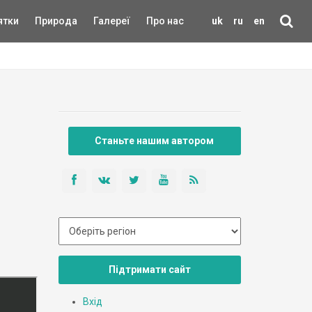
ятки
Природа
Галереї
Про нас
uk
ru
en
Станьте нашим автором
Підтримати сайт
Вхід