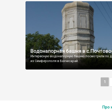
Водонапорная башня в с.Почтово
Интересную водонапорную башню посмотрели по д
из Симферополя в Бахчисарай.
1
Про 