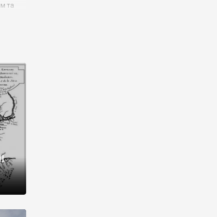
им та
ора і
є
го типу,
ей-
рний
ста:
 райони
від 2
I
і,
рукти,
 котрі