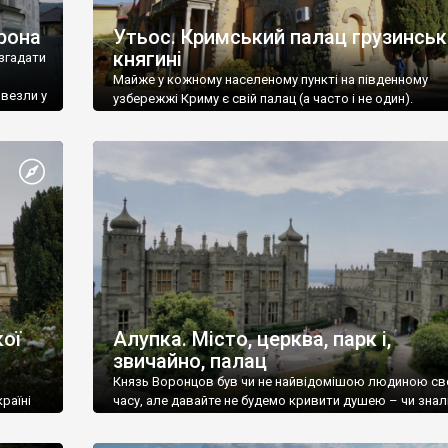
рона
Утьос. Кримський палац грузинськ
княгині
згадати
Майже у кожному населеному пункті на південному
ивезли у
узбережжі Криму є свій палац (а часто і не один).
ої
Алупка. Місто, церква, парк і,
звичайно, палац
Князь Воронцов був чи не найвідомішою людиною св
раїні
часу, але давайте не будемо кривити душею – чи знал
це прізвище до відвідин Алупки? Мабуть все таки ні.