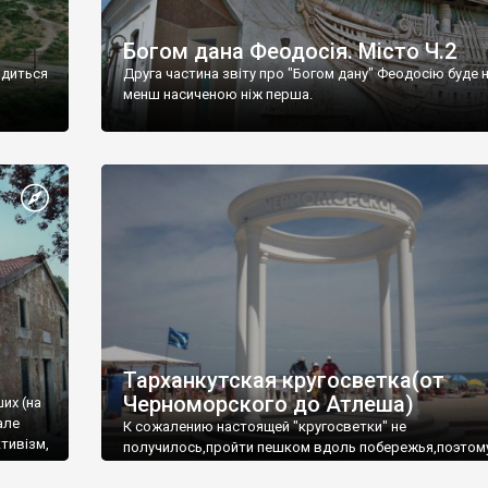
Богом дана Феодосія. Місто Ч.2
одиться
Друга частина звіту про "Богом дану" Феодосію буде 
менш насиченою ніж перша.
Тарханкутская кругосветка(от
Черноморского до Атлеша)
ших (на
але
К сожалению настоящей "кругосветки" не
тивізм,
получилось,пройти пешком вдоль побережья,поэтом
совершали радиальные вылазки из Оленевки.