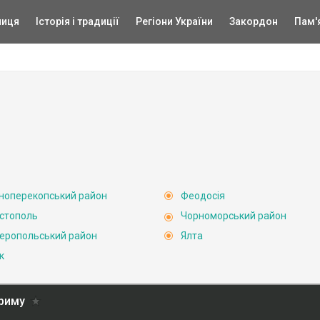
ниця
Історія і традиції
Регіони України
Закордон
Пам'
ноперекопський район
Феодосія
стополь
Чорноморський район
еропольський район
Ялта
к