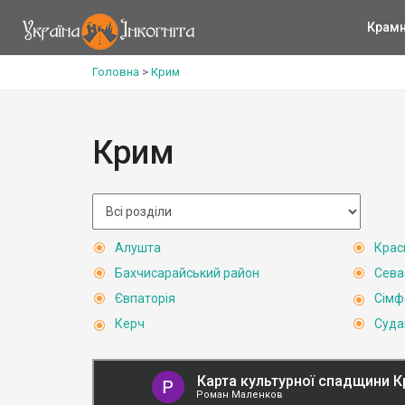
Крам
Головна
>
Крим
Крим
Алушта
Крас
Бахчисарайський район
Сева
Євпаторія
Сімф
Керч
Суда