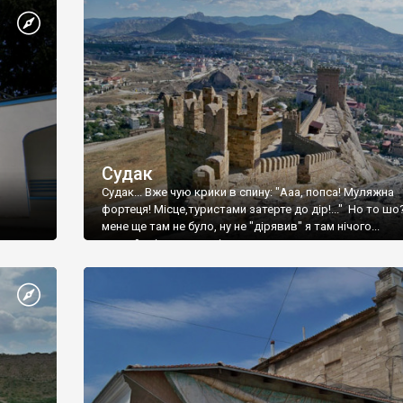
Судак
Судак... Вже чую крики в спину: "Ааа, попса! Муляжна
фортеця! Місце,туристами затерте до дір!..." Но то шо
мене ще там не було, ну не "дірявив" я там нічого...
принаймні до цього літа.