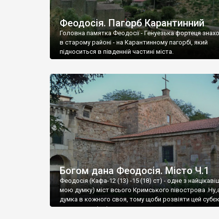
Феодосія. Пагорб Карантинний
Головна памятка Феодосії - Генуезька фортеця знах
в старому районі - на Карантинному пагорбі, який
підноситься в південній частині міста.
Богом дана Феодосія. Місто Ч.1
Феодосія (Кафа-12 (13) -15 (18) ст) - одне з найцікаві
мою думку) міст всього Кримського півострова .Ну,
думка в кожного своя, тому щоби розвіяти цей субєк
запрошую відвідати це