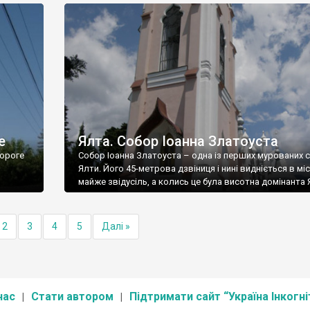
е
Ялта. Собор Іоанна Златоуста
ороге
Собор Іоанна Златоуста – одна із перших мурованих 
Ялти. Його 45-метрова дзвіниця і нині видніється в міс
майже звідусіль, а колись це була висотна домінанта 
2
3
4
5
Далі »
нас
Стати автором
Підтримати сайт “Україна Інкогні