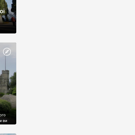
ої
ого
и ви