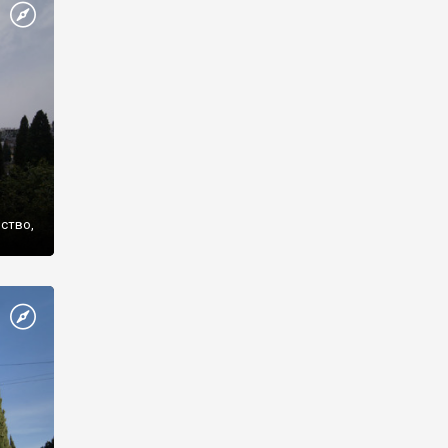
же
нство,