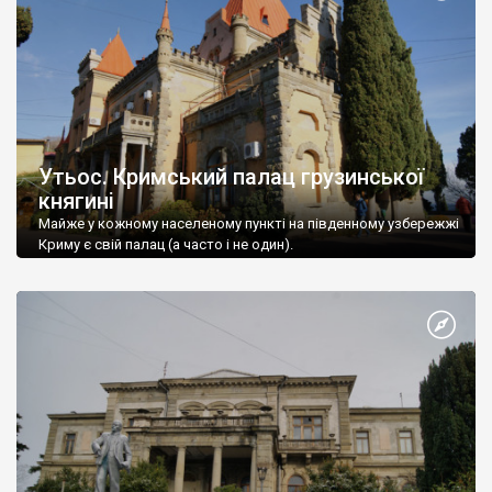
Утьос. Кримський палац грузинської
княгині
Майже у кожному населеному пункті на південному узбережжі
Криму є свій палац (а часто і не один).