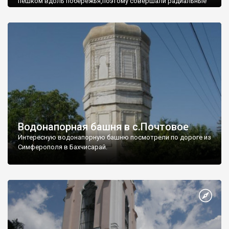
пешком вдоль побережья,поэтому совершали радиальные
вылазки из Оленевки.
Водонапорная башня в с.Почтовое
Интересную водонапорную башню посмотрели по дороге из
Симферополя в Бахчисарай.