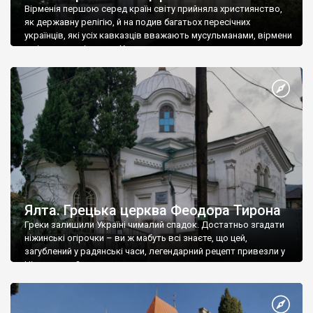
Вірменія першою серед країн світу прийняла християнство,
як державну релігію, й на подив багатьох пересічних
українців, які усіх кавказців вважають мусульманами, вірмени
є відданими вірянами Христа
Ялта. Грецька церква Феодора Тирона
Греки залишили Україні чималий спадок. Достатньо згадати
ніжинські огірочки – ви ж мабуть всі знаєте, що цей,
загублений у радянські часи, легендарний рецепт привезли у
Ніжин греки?