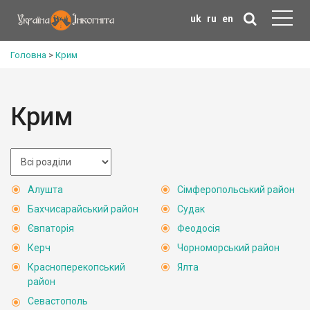
uk
ru
en
Головна
>
Крим
Крим
Алушта
Сімферопольський район
Бахчисарайський район
Судак
Євпаторія
Феодосія
Керч
Чорноморський район
Красноперекопський
Ялта
район
Севастополь