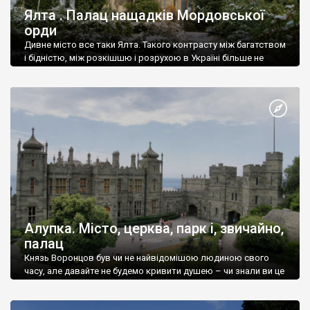
Ялта . Палац нащадків Мордовської
орди
Дивне місто все таки Ялта. Такого контрасту між багатством
і бідністю, між розкішшю і розрухою в Україні більше не
знайдеш.
Алупка. Місто, церква, парк і, звичайно,
палац
Князь Воронцов був чи не найвідомішою людиною свого
часу, але давайте не будемо кривити душею – чи знали ви це
прізвище до відвідин Алупки? Мабуть все таки ні.