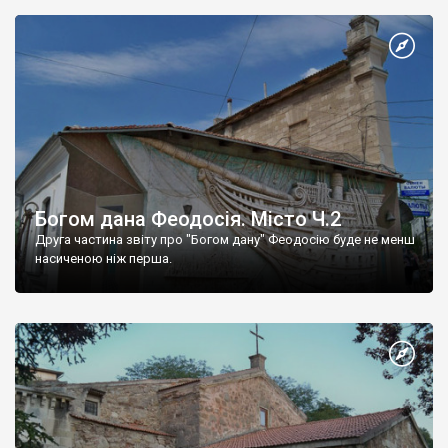
Богом дана Феодосія. Місто Ч.2
Друга частина звіту про "Богом дану" Феодосію буде не менш
насиченою ніж перша.