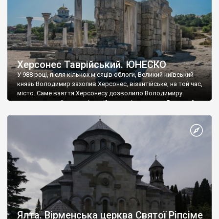
Херсонес Таврійський. ЮНЕСКО
У 988 році, після кількох місяців облоги, Великий київський
князь Володимир захопив Херсонес, візантійське, на той час,
місто. Саме взяття Херсонесу дозволило Володимиру
диктувати свої умови візантійському імператору Василю ІІ, та
одружитися з його дочкою Ганною. Цього ж року, в
Херсонесі Володимир-язичник, став Василем-християнином.
А потім було Хрещення Русі. На честь Херсонесу Таврійського
названо місто […]
Ялта. Вірменська церква Святої Ріпсіме