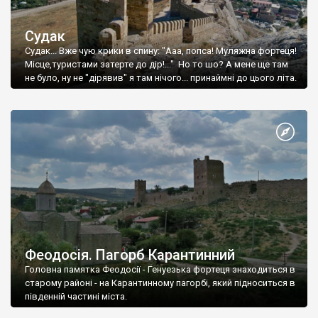
Судак
Судак... Вже чую крики в спину: "Ааа, попса! Муляжна фортеця!
Місце,туристами затерте до дір!..." Но то шо? А мене ще там
не було, ну не "дірявив" я там нічого... принаймні до цього літа.
Феодосія. Пагорб Карантинний
Головна памятка Феодосії - Генуезька фортеця знаходиться в
старому районі - на Карантинному пагорбі, який підноситься в
південній частині міста.