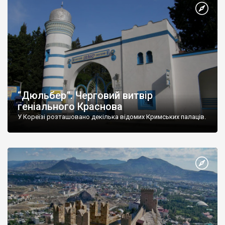
“Дюльбер”. Черговий витвір
геніального Краснова
У Кореїзі розташовано декілька відомих Кримських палаців.