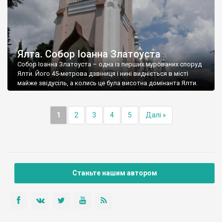
Ялта. Собор Іоанна Златоуста
Собор Іоанна Златоуста – одна із перших мурованих споруд
Ялти. Його 45-метрова дзвіниця і нині видніється в місті
майже звідусіль, а колись це була висотна домінанта Ялти.
1
2
3
4
5
Далі »
Станьте нашим автором