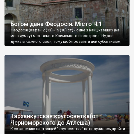
Богом дана Феодосія. Місто Ч.1
Феодосія (Кафа-12 (13) -15 (18) ст) - одне з найцікавіших (на
мою думку) міст всього Кримського півострова .Ну,але
думка в кожного своя, тому щоби розвіяти цей субєктивізм,
запрошую відвідати це
Тарханкутская кругосветка(от
Черноморского до Атлеша)
К сожалению настоящей "кругосветки" не получилось,пройти