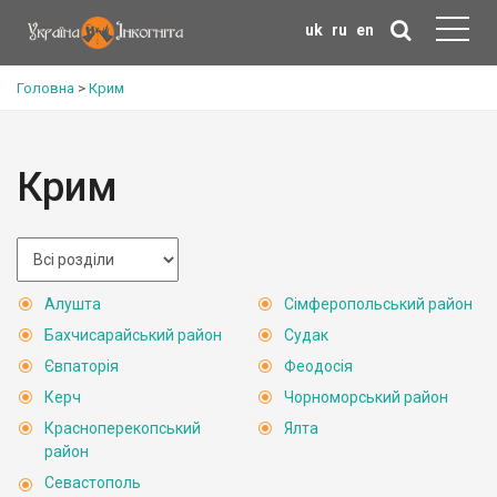
uk
ru
en
Головна
>
Крим
Крим
Алушта
Сімферопольський район
Бахчисарайський район
Судак
Євпаторія
Феодосія
Керч
Чорноморський район
Красноперекопський
Ялта
район
Севастополь