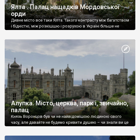
Ялта . Палац нащадків Мордовської
орди
Дивне місто все таки Ялта. Такого контрасту між багатством
і бідністю, між розкішшю і розрухою в Україні більше не
знайдеш.
Алупка. Місто, церква, парк і, звичайно,
палац
Князь Воронцов був чи не найвідомішою людиною свого
часу, але давайте не будемо кривити душею – чи знали ви це
прізвище до відвідин Алупки? Мабуть все таки ні.