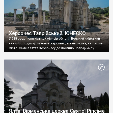
Херсонес Таврійський. ЮНЕСКО
У 988 році, після кількох місяців облоги, Великий київський
князь Володимир захопив Херсонес, візантійське, на той час,
місто. Саме взяття Херсонесу дозволило Володимиру
диктувати свої умови візантійському імператору Василю ІІ, та
одружитися з його дочкою Ганною. Цього ж року, в
Херсонесі Володимир-язичник, став Василем-християнином.
А потім було Хрещення Русі. На честь Херсонесу Таврійського
названо місто […]
Ялта. Вірменська церква Святої Ріпсіме