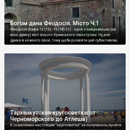
Богом дана Феодосія. Місто Ч.1
Феодосія (Кафа-12 (13) -15 (18) ст) - одне з найцікавіших (на
мою думку) міст всього Кримського півострова .Ну,але
думка в кожного своя, тому щоби розвіяти цей субєктивізм,
запрошую відвідати це
Тарханкутская кругосветка(от
Черноморского до Атлеша)
К сожалению настоящей "кругосветки" не получилось,пройти