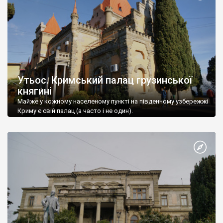
Утьос. Кримський палац грузинської
княгині
Майже у кожному населеному пункті на південному узбережжі
Криму є свій палац (а часто і не один).