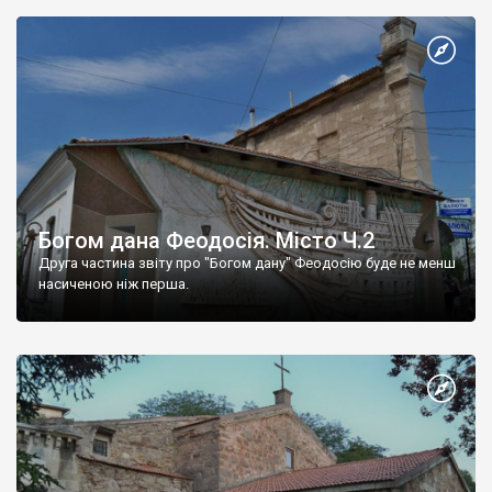
Богом дана Феодосія. Місто Ч.2
Друга частина звіту про "Богом дану" Феодосію буде не менш
насиченою ніж перша.