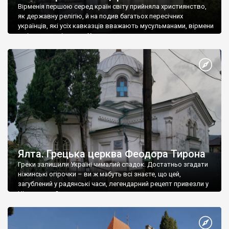
Вірменія першою серед країн світу прийняла християнство,
як державну релігію, й на подив багатьох пересічних
українців, які усіх кавказців вважають мусульманами, вірмени
є відданими вірянами Христа
Ялта. Грецька церква Феодора Тирона
Греки залишили Україні чималий спадок. Достатньо згадати
ніжинські огірочки – ви ж мабуть всі знаєте, що цей,
загублений у радянські часи, легендарний рецепт привезли у
Ніжин греки?