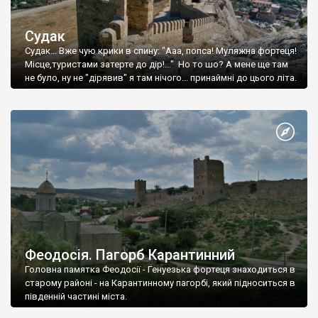
Судак
Судак... Вже чую крики в спину: "Ааа, попса! Муляжна фортеця!
Місце,туристами затерте до дір!..." Но то шо? А мене ще там
не було, ну не "дірявив" я там нічого... принаймні до цього літа.
Феодосія. Пагорб Карантинний
Головна памятка Феодосії - Генуезька фортеця знаходиться в
старому районі - на Карантинному пагорбі, який підноситься в
південній частині міста.