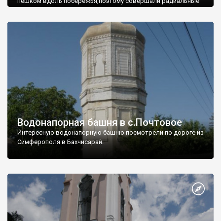
пешком вдоль побережья,поэтому совершали радиальные
вылазки из Оленевки.
Водонапорная башня в с.Почтовое
Интересную водонапорную башню посмотрели по дороге из
Симферополя в Бахчисарай.