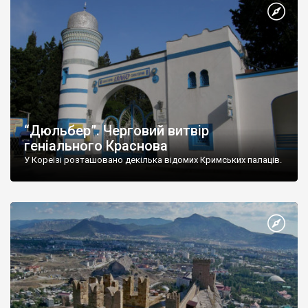
“Дюльбер”. Черговий витвір
геніального Краснова
У Кореїзі розташовано декілька відомих Кримських палаців.