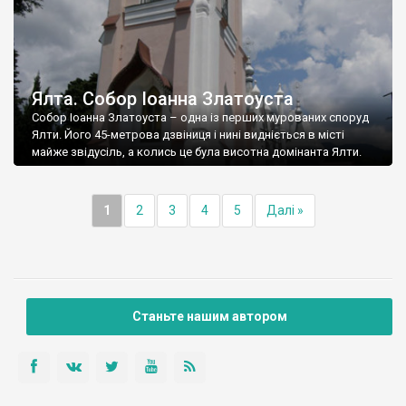
Ялта. Собор Іоанна Златоуста
Собор Іоанна Златоуста – одна із перших мурованих споруд
Ялти. Його 45-метрова дзвіниця і нині видніється в місті
майже звідусіль, а колись це була висотна домінанта Ялти.
1
2
3
4
5
Далі »
Станьте нашим автором