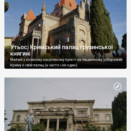
Утьос. Кримський палац грузинської
княгині
Майже у кожному населеному пункті на південному узбережжі
Криму є свій палац (а часто і не один).