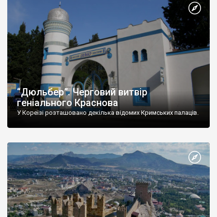
“Дюльбер”. Черговий витвір
геніального Краснова
У Кореїзі розташовано декілька відомих Кримських палаців.