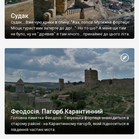
Судак
Судак... Вже чую крики в спину: "Ааа, попса! Муляжна фортеця!
Місце,туристами затерте до дір!..." Но то шо? А мене ще там
не було, ну не "дірявив" я там нічого... принаймні до цього літа.
Феодосія. Пагорб Карантинний
Головна памятка Феодосії - Генуезька фортеця знаходиться в
старому районі - на Карантинному пагорбі, який підноситься в
південній частині міста.