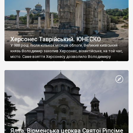
Херсонес Таврійський. ЮНЕСКО
У 988 році, після кількох місяців облоги, Великий київський
князь Володимир захопив Херсонес, візантійське, на той час,
місто. Саме взяття Херсонесу дозволило Володимиру
диктувати свої умови візантійському імператору Василю ІІ, та
одружитися з його дочкою Ганною. Цього ж року, в
Херсонесі Володимир-язичник, став Василем-християнином.
А потім було Хрещення Русі. На честь Херсонесу Таврійського
названо місто […]
Ялта. Вірменська церква Святої Ріпсіме