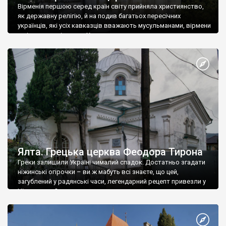
Вірменія першою серед країн світу прийняла християнство,
як державну релігію, й на подив багатьох пересічних
українців, які усіх кавказців вважають мусульманами, вірмени
є відданими вірянами Христа
Ялта. Грецька церква Феодора Тирона
Греки залишили Україні чималий спадок. Достатньо згадати
ніжинські огірочки – ви ж мабуть всі знаєте, що цей,
загублений у радянські часи, легендарний рецепт привезли у
Ніжин греки?