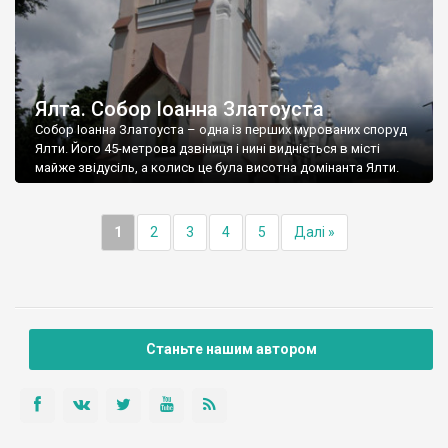
Ялта. Собор Іоанна Златоуста
Собор Іоанна Златоуста – одна із перших мурованих споруд
Ялти. Його 45-метрова дзвіниця і нині видніється в місті
майже звідусіль, а колись це була висотна домінанта Ялти.
1
2
3
4
5
Далі »
Станьте нашим автором