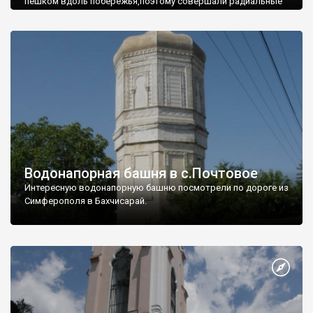
пешком вдоль побережья,поэтому совершали радиальные
вылазки из Оленевки.
Водонапорная башня в с.Почтовое
Интересную водонапорную башню посмотрели по дороге из
Симферополя в Бахчисарай.