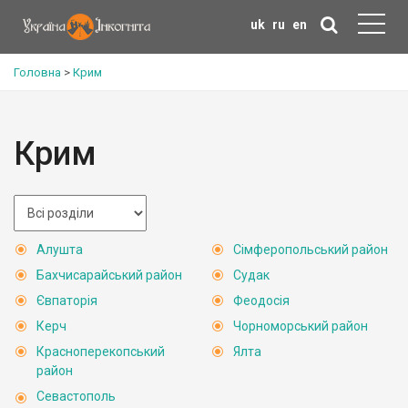
uk
ru
en
Головна
>
Крим
Крим
Алушта
Сімферопольський район
Бахчисарайський район
Судак
Євпаторія
Феодосія
Керч
Чорноморський район
Красноперекопський
Ялта
район
Севастополь