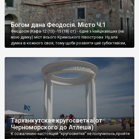
Богом дана Феодосія. Місто Ч.1
Феодосія (Кафа-12 (13) -15 (18) ст) - одне з найцікавіших (на
мою думку) міст всього Кримського півострова .Ну,але
думка в кожного своя, тому щоби розвіяти цей субєктивізм,
запрошую відвідати це
Тарханкутская кругосветка(от
Черноморского до Атлеша)
К сожалению настоящей "кругосветки" не получилось,пройти