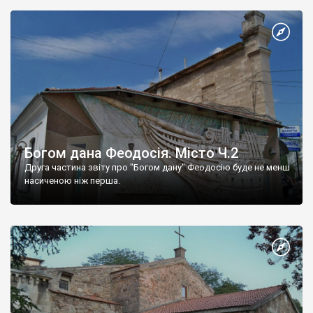
Богом дана Феодосія. Місто Ч.2
Друга частина звіту про "Богом дану" Феодосію буде не менш
насиченою ніж перша.