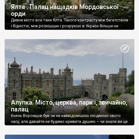
Ялта . Палац нащадків Мордовської
орди
Дивне місто все таки Ялта. Такого контрасту між багатством
і бідністю, між розкішшю і розрухою в Україні більше не
знайдеш.
Алупка. Місто, церква, парк і, звичайно,
палац
Князь Воронцов був чи не найвідомішою людиною свого
часу, але давайте не будемо кривити душею – чи знали ви це
прізвище до відвідин Алупки? Мабуть все таки ні.